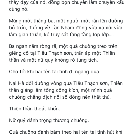
thầy dạy của nó, đồng bọn chuyên làm chuyện xấu
cùng nó.
Mưu Mô
Mùng một tháng ba, một người một rắn lên đường
Mạt Thế
bỏ trốn, đường về Tần Nham động vừa xa xôi vừa
lắm gian truân, kẻ truy sát tầng tầng lớp lớp....
Mỹ Thực
Ba ngàn năm ròng rã, một quả chuông treo trên
Ngôn Tình
giếng cổ tại Tiểu Thạch sơn, trấn áp một Thiên
Ngược
thần và một nữ quỷ không rõ tung tích.
Cho tới khi hai tên tai tinh đi ngang qua.
Nữ Cường
Nại Hà đổi đường vòng qua Tiểu Thạch sơn, Thiên
Nữ Phụ
thần giáng lâm tổng công kích, một mình quả
Phong Thủy - Tâm Linh
chuông chẳng địch nổi số đông nên thất thủ.
Phương Tây
Thiên thần thoát khốn.
Phản Phái
Nữ quỷ đánh trọng thương chuông.
Quan Trường
Quả chuông đành bám theo hai tên tai tinh hút khí