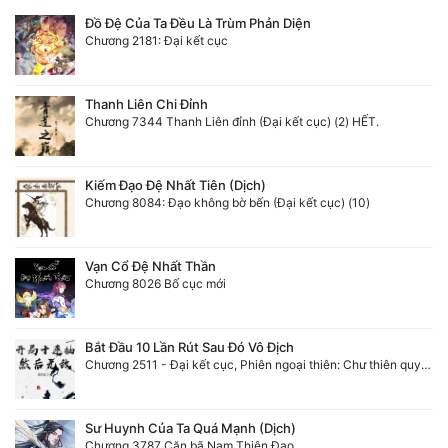
Đồ Đệ Của Ta Đều Là Trùm Phản Diện
Chương 2181: Đại kết cục
Thanh Liên Chi Đỉnh
Chương 7344 Thanh Liên đỉnh (Đại kết cục) (2) HẾT.
Kiếm Đạo Đệ Nhất Tiên (Dịch)
Chương 8084: Đạo không bờ bến (Đại kết cục) (10)
Vạn Cổ Đệ Nhất Thần
Chương 8026 Bố cục mới
Bắt Đầu 10 Lần Rút Sau Đó Vô Địch
Chương 2511 - Đại kết cục, Phiên ngoại thiên: Chư thiên quy nhất giới, vĩnh hằng thế giới. Hết!
Sư Huynh Của Ta Quá Mạnh (Dịch)
Chương 3787 Cặn bã Nam Thiên Đạo