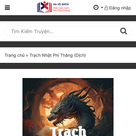
Đăng nhập
Trang
Chủ
Mới
Cập
Nhật
Trang chủ
»
Trạch Nhật Phi Thăng (Dịch)
(current)
BXH
Thể Loại
Tất Cả
Truyện Mới Ra
Hoàn Thành