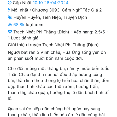
Cập Nhật
10:10 26-04-2024
Cổ Đại
Mới nhất :
Chương 3093: Cảm Nghĩ Tác Giả 2
Du Hí
Huyền Huyễn
,
Tiên Hiệp
,
Truyện Dịch
68.8k
lượt xem
Dã Sử
Trạch Nhật Phi Thăng (Dịch)
-
Xếp hạng:
2.5
/
5
-
Dị Giới
1
Lượt đánh giá.
Giới thiệu truyện Trạch Nhật Phi Thăng (Dịch)
Dị Năng
Người bắt rắn ở Vĩnh châu, Hứa Ứng sống yên ổn
Gia Đấu
an phận suốt mười bốn năm cuộc đời.
Góc Nhìn Nam
Cho đến mùng một tháng ba, năm y mười bốn tuổi.
Thần Châu đại địa nơi nơi đều thắp hương cúng
Góc Nhìn Nữ
bái, thần linh theo thông lệ hiển hóa chân thân, dồn
dập thức tỉnh khắp các thôn xóm, hương trấn,
Huyền Huyễn
thành thị, châu quận, hưởng thụ lê dân bách tính tế
Huyền Nghi
lễ.
Huyền Ảo
Quan sai ức hiếp dân chúng hết ngày này sang
tháng khác, thần linh hiển hóa ép lê dân cúng bái