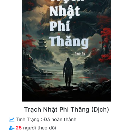
Free
Hậu Cung
Truyện Convert
Truyện Dịch
Truyện Nhập Môn
Truyện ngắn
Xa Lộ Dịch
Cung Đấu
Trạch Nhật Phi Thăng (Dịch)
Cạnh Kỹ
Tình Trạng :
Đã hoàn thành
Cổ Tiên Hiệp
25
người theo dõi