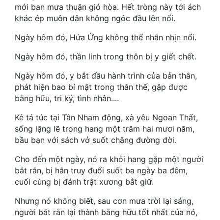
Hài Hước
mới ban mưa thuận gió hòa. Hết tròng này tới ách
khác ép muôn dân không ngóc đầu lên nổi.
Hệ Thống
Ngày hôm đó, Hứa Ứng không thể nhẫn nhịn nổi.
Học Đường
Ngày hôm đó, thần linh trong thôn bị y giết chết.
Khoa Huyễn
Ngày hôm đó, y bắt đầu hành trình của bản thân,
Khoa Huyễn Không Gian
phát hiện bao bí mật trong thân thế, gặp được
bằng hữu, tri kỷ, tình nhân....
Kinh Dị
Kẻ tá túc tại Tần Nham động, xà yêu Ngoan Thất,
Kiếm Hiệp
sống lặng lẽ trong hang một trăm hai mươi năm,
bầu bạn với sách vở suốt chặng đường đời.
Kỳ Huyễn
Cho đến một ngày, nó ra khỏi hang gặp một người
Kỳ Ảo
bắt rắn, bị hắn truy đuổi suốt ba ngày ba đêm,
Linh Dị
cuối cùng bị đánh trật xương bắt giữ.
Làm Giàu
Nhưng nó không biết, sau cơn mưa trời lại sáng,
người bắt rắn lại thành bằng hữu tốt nhất của nó,
Lịch Sử