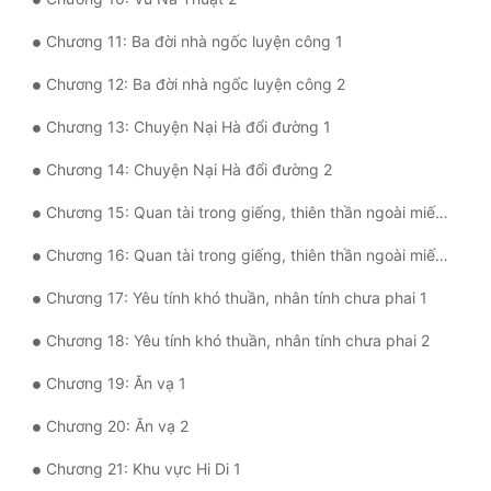
Đô Thị
Chương 11: Ba đời nhà ngốc luyện công 1
Đông Phương
Chương 12: Ba đời nhà ngốc luyện công 2
Đông Phương Huyền Huyễn
Chương 13: Chuyện Nại Hà đổi đường 1
Đồng Nhân
Chương 14: Chuyện Nại Hà đổi đường 2
Chương 15: Quan tài trong giếng, thiên thần ngoài miếu 1
Cẩu Đạo Trường Sinh
Chương 16: Quan tài trong giếng, thiên thần ngoài miếu 2
Ngự Thú
Chương 17: Yêu tính khó thuần, nhân tính chưa phai 1
Truyện Nam
Chương 18: Yêu tính khó thuần, nhân tính chưa phai 2
Truyện Nữ
Chương 19: Ăn vạ 1
Vô Địch Lưu
Chương 20: Ăn vạ 2
Xây Dựng Thế Lực
Chương 21: Khu vực Hi Di 1
Đam Mỹ