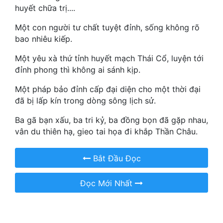
huyết chữa trị....
Quân Sự
Một con người tư chất tuyệt đỉnh, sống không rõ
Sảng Văn
bao nhiêu kiếp.
Sắc
Một yêu xà thứ tỉnh huyết mạch Thái Cổ, luyện tới
đỉnh phong thì không ai sánh kịp.
Sủng
Một pháp bảo đỉnh cấp đại diện cho một thời đại
Thanh Xuân
đã bị lấp kín trong dòng sông lịch sử.
Tiên Hiệp
Ba gã bạn xấu, ba tri kỷ, ba đồng bọn đã gặp nhau,
vân du thiên hạ, gieo tai họa đi khắp Thần Châu.
Tiểu Thuyết
Trinh Thám
Bắt Đầu Đọc
Triều Đấu
Đọc Mới Nhất
Trùng Sinh
Trọng Sinh