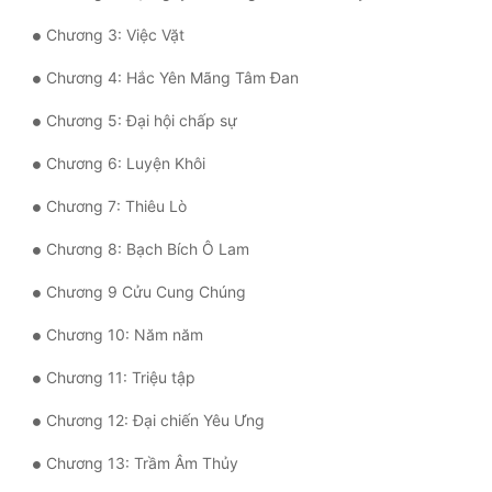
Quân Sự
Chương 3: Việc Vặt
Sảng Văn
Chương 4: Hắc Yên Mãng Tâm Đan
Chương 5: Đại hội chấp sự
Sắc
Chương 6: Luyện Khôi
Sủng
Chương 7: Thiêu Lò
Thanh Xuân
Chương 8: Bạch Bích Ô Lam
Tiên Hiệp
Chương 9 Cửu Cung Chúng
Tiểu Thuyết
Chương 10: Năm năm
Trinh Thám
Chương 11: Triệu tập
Triều Đấu
Chương 12: Đại chiến Yêu Ưng
Trùng Sinh
Chương 13: Trầm Âm Thủy
Trọng Sinh