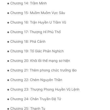
Chương 14: Trầm Minh
Tu Chân
Chương 15: Muồm Muỗm Vực Sâu
Tu Tiên
Chương 16: Trận Huyền U Trầm Vũ
Tội Phạm
Chương 17: Thượng Hí Phù Thổ
Vô Địch
Chương 18: Phá Cảnh
Võ Hiệp
Chương 19: Tố Giác Phản Nghịch
Võng Du
Chương 20: Khôi lỗi thế mạng sơ hiện
Xuyên Không
Chương 21: Thêm phong chức trưởng lão
Xuyên Nhanh
Chương 22: Chém Nguyên Thần
Xuyên Sách
Chương 23: Thượng Phong Huyền Vũ Lệnh
Xuyên Thư
Chương 24: Chân Truyền Đệ Tử
Điền Văn
Chương 25: Thanh Tu