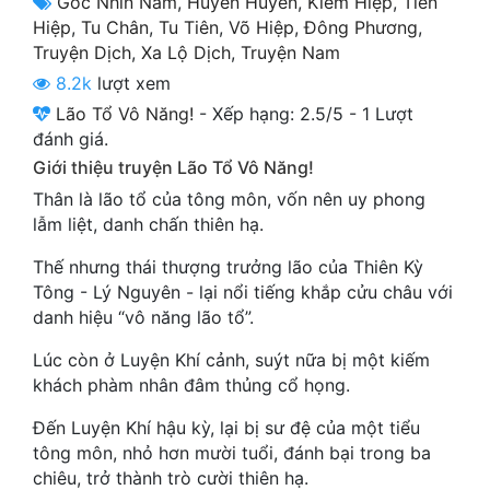
Góc Nhìn Nam
,
Huyền Huyễn
,
Kiếm Hiệp
,
Tiên
Cổ Đại
Hiệp
,
Tu Chân
,
Tu Tiên
,
Võ Hiệp
,
Đông Phương
,
Truyện Dịch
,
Xa Lộ Dịch
,
Truyện Nam
Du Hí
8.2k
lượt xem
Dã Sử
Lão Tổ Vô Năng!
-
Xếp hạng:
2.5
/
5
-
1
Lượt
đánh giá.
Dị Giới
Giới thiệu truyện Lão Tổ Vô Năng!
Dị Năng
Thân là lão tổ của tông môn, vốn nên uy phong
lẫm liệt, danh chấn thiên hạ.
Gia Đấu
Thế nhưng thái thượng trưởng lão của Thiên Kỳ
Góc Nhìn Nam
Tông - Lý Nguyên - lại nổi tiếng khắp cửu châu với
danh hiệu “vô năng lão tổ”.
Góc Nhìn Nữ
Lúc còn ở Luyện Khí cảnh, suýt nữa bị một kiếm
Huyền Huyễn
khách phàm nhân đâm thủng cổ họng.
Huyền Nghi
Đến Luyện Khí hậu kỳ, lại bị sư đệ của một tiểu
tông môn, nhỏ hơn mười tuổi, đánh bại trong ba
Huyền Ảo
chiêu, trở thành trò cười thiên hạ.