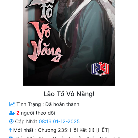
Free
Hậu Cung
Truyện Convert
Truyện Dịch
Truyện Nhập Môn
Truyện ngắn
Xa Lộ Dịch
Lão Tổ Vô Năng!
Tình Trạng :
Đã hoàn thành
Cung Đấu
2
người theo dõi
Cạnh Kỹ
Cập Nhật
08:16 01-12-2025
Mới nhất :
Chương 235: Hồi Kết (II) [HẾT]
Cổ Tiên Hiệp