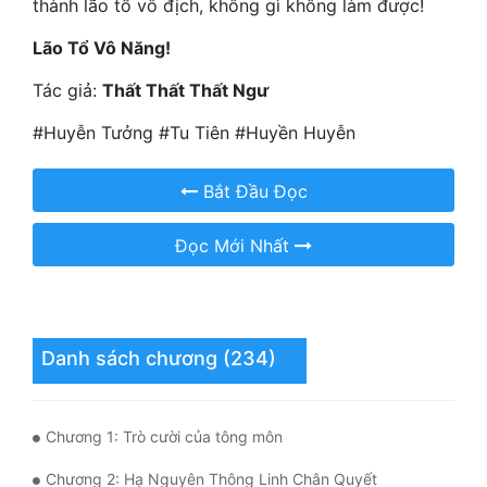
thành lão tổ vô địch, không gì không làm được!
Mưu Mô
Lão Tổ Vô Năng!
Mạt Thế
Tác giả:
Thất Thất Thất Ngư
Mỹ Thực
#Huyễn Tưởng #Tu Tiên #Huyền Huyễn
Ngôn Tình
Bắt Đầu Đọc
Ngược
Đọc Mới Nhất
Nữ Cường
Nữ Phụ
Phong Thủy - Tâm Linh
Danh sách chương (234)
Phương Tây
Phản Phái
Chương 1: Trò cười của tông môn
Quan Trường
Chương 2: Hạ Nguyên Thông Linh Chân Quyết