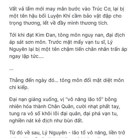
Hài Hước
Vất vả lắ́m mới may mắn bước vào Trúc Cơ, lại bị
Hệ Thống
một tên hậu bối Luyện Khí cầm bảo vật đập cho
trọng thương, lết về đầy mình thương tích.
Học Đường
Tới khi đạt Kim Đan, tông môn nguy nan, đại địch
Khoa Huyễn
áp sát sơn môn. Trước mặt mấy vạn tu sĩ, Lý
Nguyên lại bị một tên chậm tiến chân nhân trấn áp
Khoa Huyễn Không Gian
ngay lập tức.…
Kinh Dị
…
Kiếm Hiệp
Thẳng đến ngày đó... tông môn đối mặt diệt môn
chi kiếp.
Kỳ Huyễn
Đại nạn giáng xuống, vị “vô năng lão tổ” bỗng
Kỳ Ảo
nhiên hóa thành Chân Quân, cười nhạt phất tay,
Linh Dị
tung ra vô số khôi lỗi đại quân, đại phá vạn tu,
nghiền nát kẻ địch như bùn đất.
Làm Giàu
Từ đó về sau, Lý Nguyên - lão tổ vô năng, liền trở
Lịch Sử