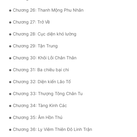
Đô Thị
Chương 26: Thanh Mộng Phu Nhân
Đông Phương
Chương 27: Trở Về
Đông Phương Huyền Huyễn
Chương 28: Cục diện khó lường
Đồng Nhân
Chương 29: Tận Trung
Chương 30: Khôi Lỗi Chân Thân
Cẩu Đạo Trường Sinh
Chương 31: Ba chiêu bại chi
Ngự Thú
Chương 32: Diện kiến Lão Tổ
Truyện Nam
Chương 33: Thượng Tông Chân Tu
Truyện Nữ
Chương 34: Tàng Kinh Các
Vô Địch Lưu
Chương 35: Âm Hồn Thú
Xây Dựng Thế Lực
Chương 36: Ly Viêm Thiên Đô Linh Trận
Đam Mỹ