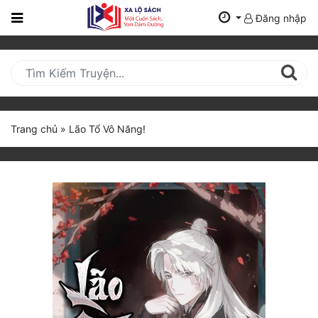
Đăng nhập
Trang
Chủ
Mới
Cập
Nhật
Trang chủ
»
Lão Tổ Vô Năng!
(current)
BXH
Thể Loại
Tất Cả
Truyện Mới Ra
Hoàn Thành