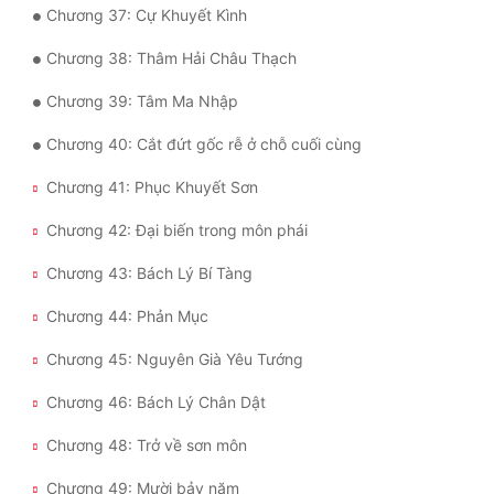
Chương 37: Cự Khuyết Kình
Đẹp
Chương 38: Thâm Hải Châu Thạch
Đẹp Hiệp
Chương 39: Tâm Ma Nhập
Chương 40: Cắt đứt gốc rễ ở chỗ cuối cùng
Tính Cách Nhân Vật :
Chương 41: Phục Khuyết Sơn
Cơ Trí
Chương 42: Đại biến trong môn phái
Sát Phạt Quyết Đoán
Chương 43: Bách Lý Bí Tàng
Vô Sỉ
Chương 44: Phản Mục
Điềm Đạm
Chương 45: Nguyên Già Yêu Tướng
Chương 46: Bách Lý Chân Dật
Chương 48: Trở về sơn môn
Chương 49: Mười bảy năm