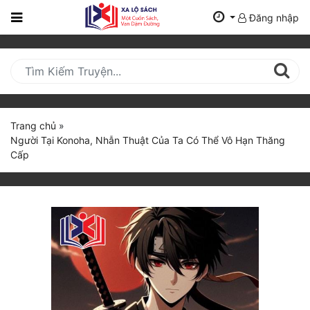
Đăng nhập
Trang
Chủ
Mới
Cập
Nhật
Trang chủ
»
(current)
Người Tại Konoha, Nhẫn Thuật Của Ta Có Thể Vô Hạn Thăng
BXH
Cấp
Thể Loại
Tất Cả
Truyện Mới Ra
Hoàn Thành