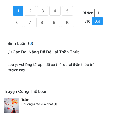
1
2
3
4
5
Đi đến
/10
Go!
6
7
8
9
10
Bình Luận (
0
)
Các Đại Năng Đã Để Lại Thần Thức
Lưu ý: Vui lòng tải app để có thể lưu lại thần thức trên
truyện này
Truyện Cùng Thể Loại
Trẫm
Chương 475: Vua nhặt (1)