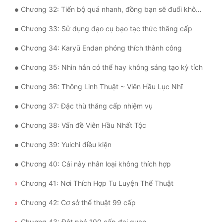
Chương 32: Tiến bộ quá nhanh, đồng bạn sẽ đuổi không kịp.
Đẹp
Chương 33: Sử dụng đạo cụ bạo tạc thức thăng cấp
Đẹp Hiệp
Chương 34: Karyū Endan phóng thích thành công
Tính Cách Nhân Vật :
Chương 35: Nhìn hắn có thể hay không sáng tạo kỳ tích
Cơ Trí
Chương 36: Thông Linh Thuật ~ Viên Hầu Lục Nhĩ
Sát Phạt Quyết Đoán
Chương 37: Đặc thù thăng cấp nhiệm vụ
Chương 38: Vấn đề Viên Hầu Nhất Tộc
Vô Sỉ
Chương 39: Yuichi điều kiện
Điềm Đạm
Chương 40: Cái này nhân loại không thích hợp
Chương 41: Nơi Thích Hợp Tu Luyện Thể Thuật
Chương 42: Cơ sở thể thuật 99 cấp
Chương 43: Đột phá 100 cấp đại quan