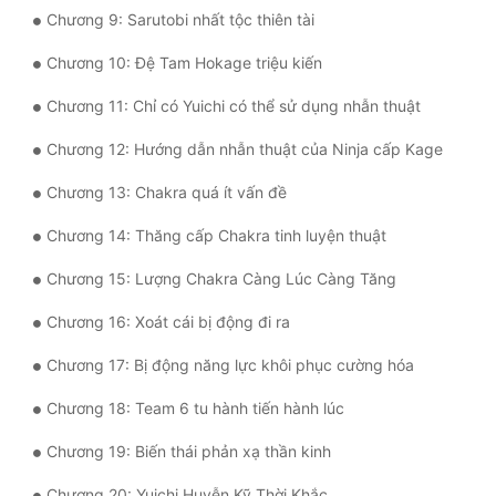
Chương 9: Sarutobi nhất tộc thiên tài
Tu Chân
Chương 10: Đệ Tam Hokage triệu kiến
Tu Tiên
Chương 11: Chỉ có Yuichi có thể sử dụng nhẫn thuật
Tội Phạm
Chương 12: Hướng dẫn nhẫn thuật của Ninja cấp Kage
Vô Địch
Chương 13: Chakra quá ít vấn đề
Võ Hiệp
Chương 14: Thăng cấp Chakra tinh luyện thuật
Võng Du
Chương 15: Lượng Chakra Càng Lúc Càng Tăng
Xuyên Không
Chương 16: Xoát cái bị động đi ra
Xuyên Nhanh
Chương 17: Bị động năng lực khôi phục cường hóa
Xuyên Sách
Chương 18: Team 6 tu hành tiến hành lúc
Xuyên Thư
Chương 19: Biến thái phản xạ thần kinh
Điền Văn
Chương 20: Yuichi Huyễn Kỹ Thời Khắc