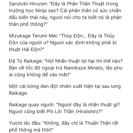
Hài Hước
Sarutobi Hiruzen: "Đây là Phân Thân Thuật trong
trường học Ninja sao? Cái phân thân có sức chiến
Hệ Thống
đấu biến thái này, ngươi nói cho ta biết nó là phân
thân phổ thông?"
Học Đường
Mizukage Terumi Mei: "Thủy Độn... Đây là Thủy
Khoa Huyễn
Độn của ngươi ư? Ngươi xác định không phải bí
thuật Hải Độn?"
Khoa Huyễn Không Gian
Đệ Tứ Raikage: "Hừ! Nhẫn thuật lợi hại thì thế nào?
Kinh Dị
Bàn về tốc độ ngoại trừ Namikaze Minato, lão phu
Kiếm Hiệp
ai cũng không để vào mắt!"
Kỳ Huyễn
Một cái bóng đen đột nhiên xuất hiện tại sau lưng
Raikage.
Kỳ Ảo
Raikage quay người: "Ngươi đây là nhẫn thuật gì?
Linh Dị
Ngươi cũng biết Phi Lôi Thần (Hiraishin)?"
Làm Giàu
Yuichi lắc đầu: "Không, đây chỉ là Thuấn Thân rất
phổ thông mà thôi!"
Lịch Sử