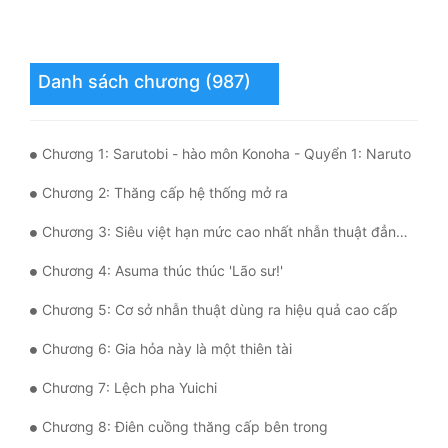
Quân Sự
Sảng Văn
Danh sách chương (987)
Sắc
Sủng
Chương 1: Sarutobi - hào môn Konoha - Quyển 1: Naruto
Thanh Xuân
Chương 2: Thăng cấp hệ thống mở ra
Tiên Hiệp
Chương 3: Siêu việt hạn mức cao nhất nhẫn thuật đẳng cấp
Tiểu Thuyết
Chương 4: Asuma thúc thúc 'Lão sư!'
Chương 5: Cơ sở nhẫn thuật dùng ra hiệu quả cao cấp
Trinh Thám
Chương 6: Gia hỏa này là một thiên tài
Triều Đấu
Chương 7: Lệch pha Yuichi
Trùng Sinh
Chương 8: Điên cuồng thăng cấp bên trong
Trọng Sinh