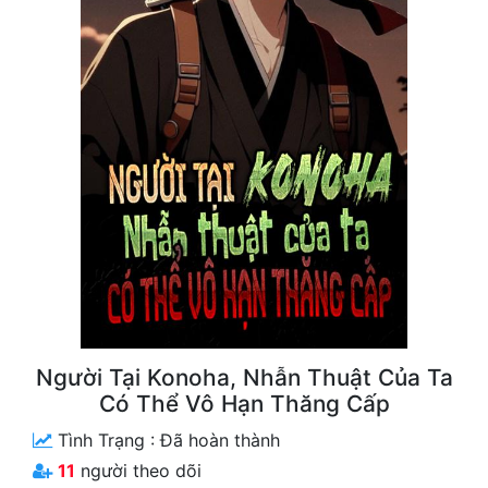
Free
Hậu Cung
Truyện Convert
Truyện Dịch
Truyện Nhập Môn
Truyện ngắn
Xa Lộ Dịch
Cung Đấu
Người Tại Konoha, Nhẫn Thuật Của Ta
Có Thể Vô Hạn Thăng Cấp
Cạnh Kỹ
Tình Trạng :
Đã hoàn thành
Cổ Tiên Hiệp
11
người theo dõi