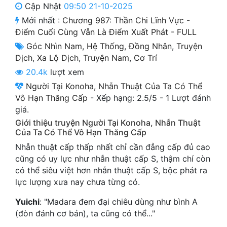
Cập Nhật
09:50 21-10-2025
Cổ Đại
Mới nhất :
Chương 987: Thần Chi Lĩnh Vực -
Du Hí
Điểm Cuối Cùng Vẫn Là Điểm Xuất Phát - FULL
Góc Nhìn Nam
,
Hệ Thống
,
Đồng Nhân
,
Truyện
Dã Sử
Dịch
,
Xa Lộ Dịch
,
Truyện Nam
,
Cơ Trí
Dị Giới
20.4k
lượt xem
Người Tại Konoha, Nhẫn Thuật Của Ta Có Thể
Dị Năng
Vô Hạn Thăng Cấp
-
Xếp hạng:
2.5
/
5
-
1
Lượt đánh
Gia Đấu
giá.
Giới thiệu truyện Người Tại Konoha, Nhẫn Thuật
Góc Nhìn Nam
Của Ta Có Thể Vô Hạn Thăng Cấp
Nhẫn thuật cấp thấp nhất chỉ cần đẳng cấp đủ cao
Góc Nhìn Nữ
cũng có uy lực như nhẫn thuật cấp S, thậm chí còn
Huyền Huyễn
có thể siêu việt hơn nhẫn thuật cấp S, bộc phát ra
lực lượng xưa nay chưa từng có.
Huyền Nghi
Yuichi
: "Madara đem đại chiêu dùng như bình A
Huyền Ảo
(đòn đánh cơ bản), ta cũng có thể..."