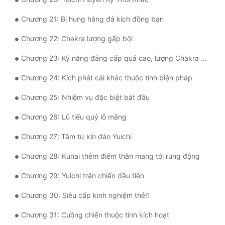
Đô Thị
Chương 21: Bị hung hăng đả kích đồng bạn
Đông Phương
Chương 22: Chakra lượng gấp bội
Đông Phương Huyền Huyễn
Chương 23: Kỹ năng đẳng cấp quá cao, lượng Chakra không đủ
Đồng Nhân
Chương 24: Kích phát cái khác thuộc tính biện pháp
Chương 25: Nhiệm vụ đặc biệt bắt đầu
Cẩu Đạo Trường Sinh
Chương 26: Lũ tiểu quỷ lỗ mãng
Ngự Thú
Chương 27: Tâm tư kín đáo Yuichi
Truyện Nam
Chương 28: Kunai thêm điểm thân mang tới rung động
Truyện Nữ
Chương 29: Yuichi trận chiến đầu tiên
Vô Địch Lưu
Chương 30: Siêu cấp kinh nghiệm thẻ!!
Xây Dựng Thế Lực
Chương 31: Cuồng chiến thuộc tính kích hoạt
Đam Mỹ