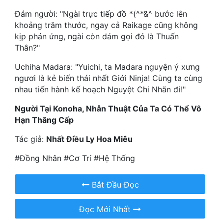
Đám người: "Ngài trực tiếp đồ *(^*&^ bước lên
Mưu Mô
khoảng trăm thước, ngay cả Raikage cũng không
kịp phản ứng, ngài còn dám gọi đó là Thuấn
Mạt Thế
Thân?"
Mỹ Thực
Uchiha Madara: "Yuichi, ta Madara nguyện ý xưng
ngươi là kẻ biến thái nhất Giới Ninja! Cùng ta cùng
Ngôn Tình
nhau tiến hành kế hoạch Nguyệt Chi Nhãn đi!"
Ngược
Người Tại Konoha, Nhẫn Thuật Của Ta Có Thể Vô
Nữ Cường
Hạn Thăng Cấp
Nữ Phụ
Tác giả:
Nhất Điều Ly Hoa Miêu
Phong Thủy - Tâm Linh
#Đồng Nhân #Cơ Trí #Hệ Thống
Phương Tây
Bắt Đầu Đọc
Phản Phái
Đọc Mới Nhất
Quan Trường