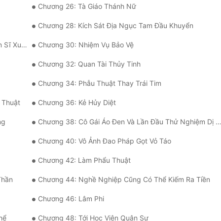
Chương 26: Tà Giáo Thánh Nữ
Chương 28: Kích Sát Địa Ngục Tam Đầu Khuyển
ất Hiện
Chương 30: Nhiệm Vụ Bảo Vệ
Chương 32: Quan Tài Thủy Tinh
Chương 34: Phẫu Thuật Thay Trái Tim
 Thuật
Chương 36: Kẻ Hủy Diệt
ng
Chương 38: Cô Gái Áo Đen Và Lần Đầu Thử Nghiệm Dị Năng
Chương 40: Vô Ảnh Đao Pháp Gọt Vỏ Táo
Chương 42: Làm Phẩu Thuật
Thần
Chương 44: Nghề Nghiệp Cũng Có Thể Kiếm Ra Tiền
Chương 46: Lâm Phi
hể
Chương 48: Tới Học Viện Quân Sự