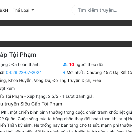
urrent)
BXH
Thể Loại
Cấp Tội Phạm
rạng :
Đã hoàn thành
10
người theo dõi
hật
04:29 22-07-2024
Mới nhất :
Chương 457: Đại Kết C
ống
,
Khoa Huyễn
,
Võng Du
,
Đô Thị
,
Truyện Dịch
,
Free
ượt xem
ấp Tội Phạm
-
Xếp hạng:
2.5
/
5
-
1
Lượt đánh giá.
ệu truyện Siêu Cấp Tội Phạm
 Phi
, một chiến binh bình thường trong cuộc chiến tranh khốc liệt gi
ế Quốc. Cuộc sống của ta bỗng chốc thay đổi hoàn toàn khi ta bị H
ến Thần ký sinh. Hệ thống này ban tặng cho ta sức mạnh phi thườn
g thời cũng biến đổi tính cách của ta, khiến ta trở nên lạnh lùng, tà