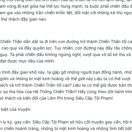
am vọng.Bị kẹt giữa hai thế lực hùng mạnh, ta buộc phải chiến đấu đ
ham gia vào những trận chiến khốc liệt, đối mặt với những kẻ thù ngu
thử thách đầy gian nan.
Chiến Thần dẫn dắt ta đi trên con đường trở thành Chiến Thần tối c
 cao quý và đầy quyền lực. Tuy nhiên, con đường này đầy rẫy chôn
guy. Ta phải chiến đấu không ngừng nghỉ, vượt qua vô số kẻ thù và
đạt được mục tiêu của mình.
 trình đầy gian khổ này, ta gặp gỡ những người bạn đồng hành, nh
gờm và những bí mật kinh hoàng về thế giới này.Liệu ta có thể vượt
hách và trở thành Chiến Thần tối cao? Liệu ta có thể giữ được bản th
c sự tha hóa của Hệ Thống Chiến Thần? Hãy cùng theo dõi hành trìn
hử thách và biến đổi của Lâm Phi trong Siêu Cấp Tội Phạm!
biệt của truyện:
n ly kỳ, gay cấn: Siêu Cấp Tội Phạm sở hữu cốt truyện gay cấn, hồi h
n chiến hoành tráng, những bí mật kinh hoàng và những tình tiết bất