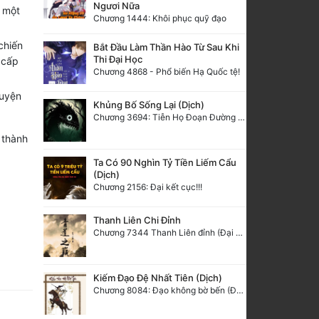
Ngươi Nữa
 một
Chương 1444: Khôi phục quỹ đạo
chiến
Bắt Đầu Làm Thần Hào Từ Sau Khi
Thi Đại Học
 cấp
Chương 4868 - Phổ biến Hạ Quốc tệ!
luyện
Khủng Bố Sống Lại (Dịch)
Chương 3694: Tiễn Họ Đoạn Đường Cuối - Hoàn
 thành
Ta Có 90 Nghìn Tỷ Tiền Liếm Cẩu
(Dịch)
Chương 2156: Đại kết cục!!!
Thanh Liên Chi Đỉnh
Chương 7344 Thanh Liên đỉnh (Đại kết cục) (2) HẾT.
Kiếm Đạo Đệ Nhất Tiên (Dịch)
Chương 8084: Đạo không bờ bến (Đại kết cục) (10)