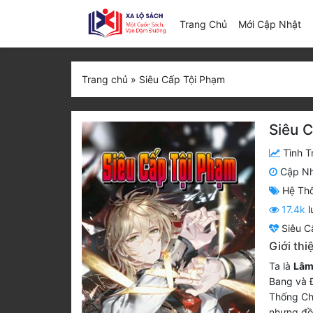
(c
Trang Chủ
Mới Cập Nhật
Trang chủ
»
Siêu Cấp Tội Phạm
Siêu 
Tình T
Cập N
Hệ Th
17.4k
l
Siêu C
Giới thi
Ta là
Lâm
Bang và Đ
Thống Chi
nhưng đồn