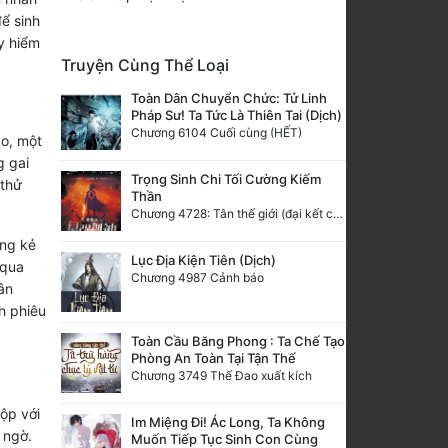
ể sinh
y hiểm
Truyện Cùng Thể Loại
Toàn Dân Chuyển Chức: Tử Linh
Pháp Sư! Ta Tức Là Thiên Tai (Dịch)
Chương 6104 Cuối cùng (HẾT)
ao, một
g gai
Trọng Sinh Chi Tối Cường Kiếm
 thử
Thần
Chương 4728: Tân thế giới (đại kết cục) (10)
ững kẻ
Lục Địa Kiện Tiên (Dịch)
 qua
Chương 4987 Cảnh báo
ân
h phiêu
Toàn Cầu Băng Phong : Ta Chế Tạo
Phòng An Toàn Tại Tận Thế
Chương 3749 Thế Đao xuất kích
ộp với
Im Miệng Đi! Ác Long, Ta Không
 ngờ.
Muốn Tiếp Tục Sinh Con Cùng