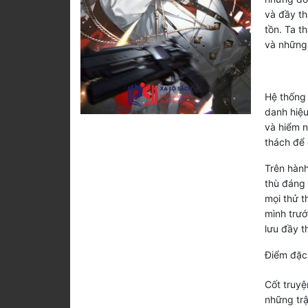
và đầy th
tồn. Ta t
và những 
Hệ thống 
danh hiệu
và hiểm n
thách để 
Trên hành
thù đáng 
mọi thử t
mình trướ
lưu đầy t
Điểm đặc 
Cốt truyệ
những trậ