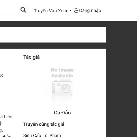
Đăng nhập
Truyện Vừa Xem
Tác giả
ục
Oa Đảo
ữa Liên
ệ
Truyện cùng tác giả
g,
Siêu Cấp Tội Phạm
n nhẫn