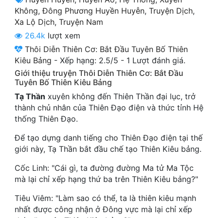
Cổ Đại
Không
,
Đông Phương Huyền Huyễn
,
Truyện Dịch
,
Xa Lộ Dịch
,
Truyện Nam
Du Hí
26.4k
lượt xem
Dã Sử
Thôi Diễn Thiên Cơ: Bắt Đầu Tuyên Bố Thiên
Kiêu Bảng
-
Xếp hạng:
2.5
/
5
-
1
Lượt đánh giá.
Dị Giới
Giới thiệu truyện Thôi Diễn Thiên Cơ: Bắt Đầu
Tuyên Bố Thiên Kiêu Bảng
Dị Năng
Tạ Thần
xuyên không đến Thiên Thần đại lục, trở
Gia Đấu
thành chủ nhân của Thiên Đạo điện và thức tỉnh Hệ
thống Thiên Đạo.
Góc Nhìn Nam
Để tạo dựng danh tiếng cho Thiên Đạo điện tại thế
Góc Nhìn Nữ
giới này, Tạ Thần bắt đầu chế tạo Thiên Kiêu bảng.
Huyền Huyễn
Cốc Linh: "Cái gì, ta đường đường Ma tử Ma Tộc
mà lại chỉ xếp hạng thứ ba trên Thiên Kiêu bảng?"
Huyền Nghi
Tiêu Viêm: "Làm sao có thể, ta là thiên kiêu mạnh
Huyền Ảo
nhất được công nhận ở Đông vực mà lại chỉ xếp