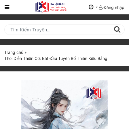
Đăng nhập
Trang
Chủ
Mới
Cập
Nhật
Trang chủ
»
(current)
Thôi Diễn Thiên Cơ: Bắt Đầu Tuyên Bố Thiên Kiêu Bảng
BXH
Thể Loại
Tất Cả
Truyện Mới Ra
Hoàn Thành