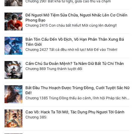
Chương 290: Bất khả tư nghị, giữa cao thủ va chạm
Để Ngươi Mở Tiệm Sửa Chữa, Ngươi Nhấc Lên Cơ Chiến
Phong Bạo
Chương 2415 Con cháu bất hiếu!! Mời cùng lên đường!!
Bản Tôn Cẩu Đến Vô Địch, Vô Hạn Phân Thân Xưng Bá
Tiên Giới
Chương 2427 Tất cả đều nhờ nỗ lực! Mời Đế vào Thiên!
Cấm Chú Sư Đoản Mệnh? Ta Nắm Giữ Bất Tử Chi Thân
Chương 869 Trung thành tuyệt đối
Bắt Đầu Thu Hoạch Được Trùng Đồng, Cưới Tuyệt Sắc Nữ
Đế!
Chương 1385 Trùng Đồng thấu ảo cảnh, lĩnh hội Pháp tắc Nhân Quả
Cao Võ: Hack Ta Tới Mở, Tác Dụng Phụ Ngươi Tới Gánh
Chương 385: