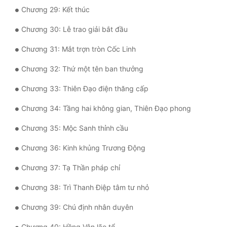
Đô Thị
Chương 29: Kết thúc
Đông Phương
Chương 30: Lễ trao giải bắt đầu
Đông Phương Huyền Huyễn
Chương 31: Mắt trợn tròn Cốc Linh
Đồng Nhân
Chương 32: Thứ một tên ban thưởng
Chương 33: Thiên Đạo điện thăng cấp
Cẩu Đạo Trường Sinh
Chương 34: Tầng hai không gian, Thiên Đạo phong
Ngự Thú
Chương 35: Mộc Sanh thỉnh cầu
Truyện Nam
Chương 36: Kinh khủng Trương Động
Truyện Nữ
Chương 37: Tạ Thần pháp chỉ
Vô Địch Lưu
Chương 38: Trì Thanh Điệp tâm tư nhỏ
Xây Dựng Thế Lực
Chương 39: Chú định nhân duyên
Đam Mỹ
Chương 40: Hồng Vân lão tổ