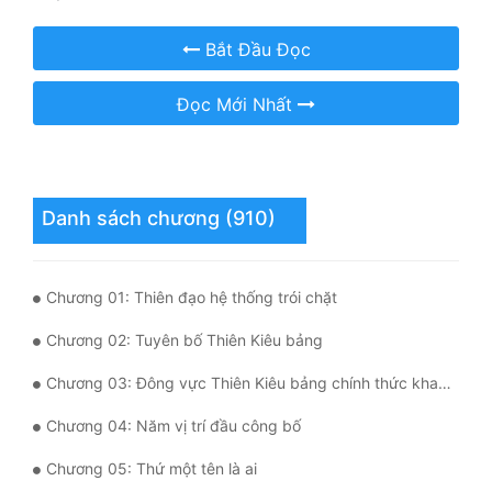
Mưu Mô
Bắt Đầu Đọc
Mạt Thế
Đọc Mới Nhất
Mỹ Thực
Ngôn Tình
Danh sách chương (910)
Ngược
Nữ Cường
Chương 01: Thiên đạo hệ thống trói chặt
Nữ Phụ
Chương 02: Tuyên bố Thiên Kiêu bảng
Phong Thủy - Tâm Linh
Chương 03: Đông vực Thiên Kiêu bảng chính thức khai bảng
Phương Tây
Chương 04: Năm vị trí đầu công bố
Phản Phái
Chương 05: Thứ một tên là ai
Quan Trường