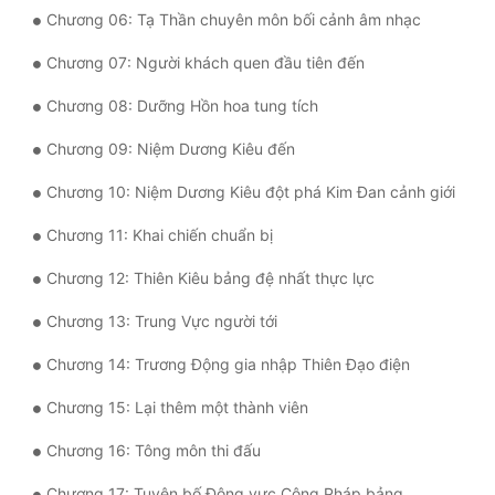
Chương 06: Tạ Thần chuyên môn bối cảnh âm nhạc
Quân Sự
Chương 07: Người khách quen đầu tiên đến
Sảng Văn
Chương 08: Dưỡng Hồn hoa tung tích
Sắc
Chương 09: Niệm Dương Kiêu đến
Sủng
Chương 10: Niệm Dương Kiêu đột phá Kim Đan cảnh giới
Thanh Xuân
Chương 11: Khai chiến chuẩn bị
Tiên Hiệp
Chương 12: Thiên Kiêu bảng đệ nhất thực lực
Tiểu Thuyết
Chương 13: Trung Vực người tới
Trinh Thám
Chương 14: Trương Động gia nhập Thiên Đạo điện
Triều Đấu
Chương 15: Lại thêm một thành viên
Trùng Sinh
Chương 16: Tông môn thi đấu
Trọng Sinh
Chương 17: Tuyên bố Đông vực Công Pháp bảng