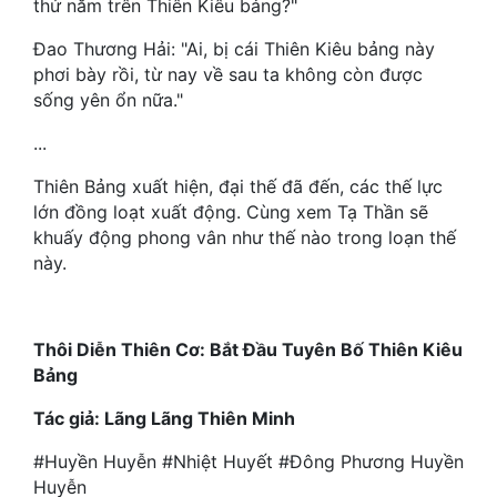
thứ năm trên Thiên Kiêu bảng?"
Hài Hước
Đao Thương Hải: "Ai, bị cái Thiên Kiêu bảng này
Hệ Thống
phơi bày rồi, từ nay về sau ta không còn được
Học Đường
sống yên ổn nữa."
Khoa Huyễn
...
Khoa Huyễn Không Gian
Thiên Bảng xuất hiện, đại thế đã đến, các thế lực
lớn đồng loạt xuất động. Cùng xem Tạ Thần sẽ
Kinh Dị
khuấy động phong vân như thế nào trong loạn thế
này.
Kiếm Hiệp
Kỳ Huyễn
Thôi Diễn Thiên Cơ: Bắt Đầu Tuyên Bố Thiên Kiêu
Kỳ Ảo
Bảng
Linh Dị
Tác giả: Lãng Lãng Thiên Minh
Làm Giàu
#Huyền Huyễn #Nhiệt Huyết #Đông Phương Huyền
Huyễn
Lịch Sử