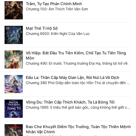
Trẫm, Tự Tạo Phản Chính Mình
Chương 100: Ám Thích Trên Vân Sơn
Mạt Thế Ti Hộ Sở
Chương 6500: Kiến Nghị Của Vân Lục
Võ Hiệp: Bắt Đầu Tru Tiên Kiếm, Chế Tạo Tu Tiên Tông
Môn
Chương 490: Đi trước Thương trường Địa Hạ, thắng lợi trở về.
Đấu La: Thần Cấp Máy Gian Lận, Rời Núi Là Vô Địch
Chương 380 Phó Diệp dẫn toàn tộc Hồn Thú di chuyển đến Sâm La Tinh, chúng thần Thần Giới kinh ngạc!
Võng Du: Thần Cấp Thích Khách, Ta Là Bóng Tối
Chương 1695: 5 triệu thế giới bản gốc, cũng không thể giết chết ta!
Bao Che Khuyết Điểm Tộc Trưởng, Toàn Tộc Thiên Mệnh
Nhân Vật Chính