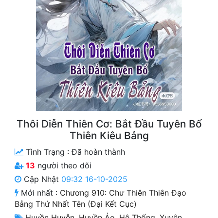
Free
Hậu Cung
Truyện Convert
Truyện Dịch
Truyện Nhập Môn
Truyện ngắn
Thôi Diễn Thiên Cơ: Bắt Đầu Tuyên Bố
Xa Lộ Dịch
Thiên Kiêu Bảng
Tình Trạng :
Đã hoàn thành
13
người theo dõi
Cung Đấu
Cập Nhật
09:32 16-10-2025
Cạnh Kỹ
Mới nhất :
Chương 910: Chư Thiên Thiên Đạo
Bảng Thứ Nhất Tên (đại Kết Cục)
Cổ Tiên Hiệp
Huyền Huyễn
,
Huyền Ảo
,
Hệ Thống
,
Xuyên