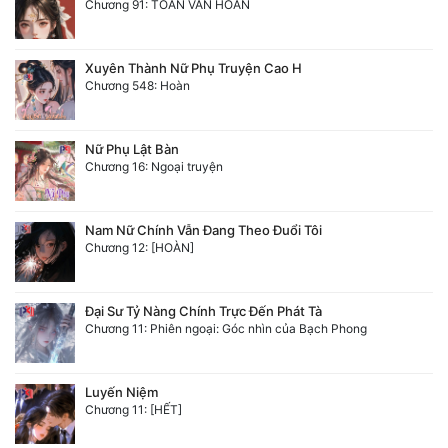
Chương 91: TOÀN VĂN HOÀN
Đô Thị
Đông Phương
Xuyên Thành Nữ Phụ Truyện Cao H
Chương 548: Hoàn
Đông Phương Huyền Huyễn
Đồng Nhân
Nữ Phụ Lật Bàn
Chương 16: Ngoại truyện
Cẩu Đạo Trường Sinh
Nam Nữ Chính Vẫn Đang Theo Đuổi Tôi
Ngự Thú
Chương 12: [HOÀN]
Truyện Nam
Đại Sư Tỷ Nàng Chính Trực Đến Phát Tà
Truyện Nữ
Chương 11: Phiên ngoại: Góc nhìn của Bạch Phong
Vô Địch Lưu
Luyến Niệm
Xây Dựng Thế Lực
Chương 11: [HẾT]
Đam Mỹ