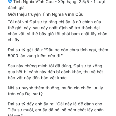
Tình Nghĩa Vĩnh Cửu
-
Xếp hạng:
2.5
/
5
-
1
Lượt
Cổ Đại
đánh giá.
Giới thiệu truyện Tình Nghĩa Vĩnh Cửu
Du Hí
Tôi nói với Đại sư tỷ rằng chị ấy là nữ chính của
Dã Sử
thế giới này, sau này nhất định sẽ trở thành đại
nhân vật, vì thế bây giờ tôi phải bám chặt lấy chân
Dị Giới
chị ấy.
Dị Năng
Đại sư tỷ gật đầu: "Đầu óc còn chưa tỉnh ngủ, thêm
5000 lần vung kiếm nữa đi."
Gia Đấu
Sau này chứng minh tôi đã đúng, Đại sư tỷ xông
Góc Nhìn Nam
qua hết bí cảnh này đến bí cảnh khác, thu về hết
Góc Nhìn Nữ
bảo vật này đến bảo vật khác.
Huyền Huyễn
Nhị sư huynh thèm thuồng, muốn xin chiếc lưu ly
trản của Đại sư tỷ.
Huyền Nghi
Đại sư tỷ đẩy anh ấy ra: "Cái này là để dành cho
Huyền Ảo
Tiểu sư muội, em ấy đã nói sẽ bám chặt lấy chân
tôi mà."