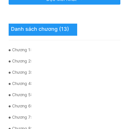
Mưu Mô
Mạt Thế
Danh sách chương (13)
Mỹ Thực
Ngôn Tình
Chương 1:
Ngược
Chương 2:
Nữ Cường
Chương 3:
Nữ Phụ
Chương 4:
Phong Thủy - Tâm Linh
Chương 5:
Phương Tây
Chương 6:
Phản Phái
Chương 7:
Quan Trường
Chương 8: