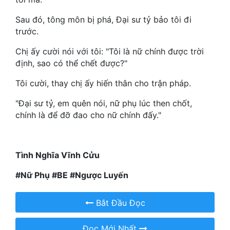
Hài Hước
Sau đó, tông môn bị phá, Đại sư tỷ bảo tôi đi
Hệ Thống
trước.
Học Đường
Chị ấy cười nói với tôi: "Tôi là nữ chính được trời
định, sao có thể chết được?"
Khoa Huyễn
Tôi cười, thay chị ấy hiến thân cho trận pháp.
Khoa Huyễn Không Gian
"Đại sư tỷ, em quên nói, nữ phụ lúc then chốt,
Kinh Dị
chính là để đỡ đao cho nữ chính đấy."
Kiếm Hiệp
Kỳ Huyễn
Tình Nghĩa Vĩnh Cửu
Kỳ Ảo
#Nữ Phụ #BE #Ngược Luyến
Linh Dị
Bắt Đầu Đọc
Làm Giàu
Đọc Mới Nhất
Lịch Sử