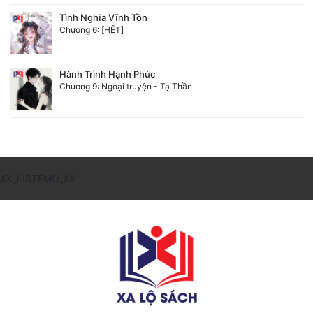
Tình Nghĩa Vĩnh Tồn
Đẹp
Chương 6: [HẾT]
Đẹp Hiệp
Hành Trình Hạnh Phúc
Chương 9: Ngoại truyện - Tạ Thần
Tính Cách Nhân Vật :
Cơ Trí
Sát Phạt Quyết Đoán
Vô Sỉ
XX_LISTEMO_XX
Điềm Đạm