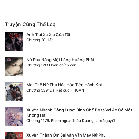
Tu Chân
Tu Tiên
Truyện Cùng Thể Loại
Tội Phạm
Anh Trai Xá Xíu Của Tôi
Chương 20 Hết
Vô Địch
Võ Hiệp
Nữ Phụ Nàng Một Lòng Hướng Phật
Chương 128: Hoàn chính văn
Võng Du
Xuyên Không
Mạt Thế Nữ Phụ Hắc Hóa Tiến Hành Khi
Chương 539: Đại kết cục - HOÀN
Xuyên Nhanh
Xuyên Sách
Xuyên Nhanh Công Lược: Định Chế Boss Vai Ác Có Một
Không Hai
Xuyên Thư
Chương 1176: Phiên ngoại Triều Dương Lâm Nguyệt
Điền Văn
Xuyên Thành Ôm Sai Văn Vận May Nữ Phụ