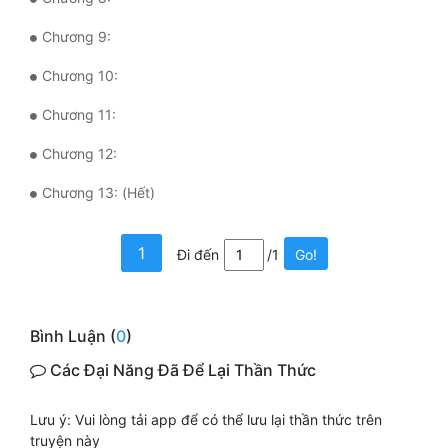
Quân Sự
Chương 9:
Sảng Văn
Chương 10:
Sắc
Chương 11:
Sủng
Chương 12:
Thanh Xuân
Chương 13: (Hết)
Tiên Hiệp
1
Đi đến
/1
Go!
Tiểu Thuyết
Trinh Thám
Bình Luận (
0
)
Triều Đấu
Các Đại Năng Đã Để Lại Thần Thức
Trùng Sinh
Lưu ý: Vui lòng tải app để có thể lưu lại thần thức trên
Trọng Sinh
truyện này