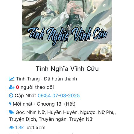
Free
Hậu Cung
Truyện Convert
Truyện Dịch
Truyện Nhập Môn
Tình Nghĩa Vĩnh Cửu
Truyện ngắn
Tình Trạng :
Đã hoàn thành
Xa Lộ Dịch
0
người theo dõi
Cập Nhật
09:54 07-08-2025
Cung Đấu
Mới nhất :
Chương 13: (Hết)
Góc Nhìn Nữ
,
Huyền Huyễn
,
Ngược
,
Nữ Phụ
,
Cạnh Kỹ
Truyện Dịch
,
Truyện ngắn
,
Truyện Nữ
Cổ Tiên Hiệp
1.3k
lượt xem