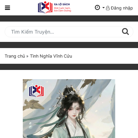
Đăng nhập
Trang
Chủ
Mới
Cập
Nhật
Trang chủ
»
Tình Nghĩa Vĩnh Cửu
(current)
BXH
Thể Loại
Tất Cả
Truyện Mới Ra
Hoàn Thành