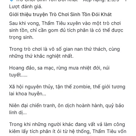
Cổ Đại
Lượt đánh giá.
Giới thiệu truyện Trò Chơi Sinh Tồn Đói Khát
Du Hí
Sau khi vong, Thẩm Tiêu xuyên vào một trò chơi
Dã Sử
sinh tồn, chỉ cần gom đủ tích phân là có thể được
trọng sinh.
Dị Giới
Trong trò chơi là vô số gian nan thứ thách, cùng
Dị Năng
những thứ khắc nghiệt nhất.
Gia Đấu
Hoang đảo, sa mạc, rừng mưa nhiệt đới, núi
tuyết…..
Góc Nhìn Nam
Xã hội nguyên thủy, tận thế zombie, thế giới tương
Góc Nhìn Nữ
lai khoa huyễn…
Huyền Huyễn
Niên đại chiến tranh, ôn dịch hoành hành, quỷ bảo
linh dị…
Huyền Nghi
Trong khi những người khác đang vất vả làm công
Huyền Ảo
kiêm lấy tích phân ít ỏi từ hệ thống, Thẩm Tiêu vốn