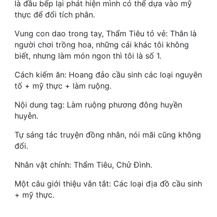
là đầu bếp lại phát hiện mình có thể dựa vào mỹ
Hài Hước
thực để đổi tích phân.
Hệ Thống
Vung con dao trong tay, Thẩm Tiêu tỏ vẻ: Thân là
Học Đường
người chơi trồng hoa, những cái khác tôi không
biết, nhưng làm món ngon thì tôi là số 1.
Khoa Huyễn
Cách kiếm ăn: Hoang đảo cầu sinh các loại nguyên
Khoa Huyễn Không Gian
tố + mỹ thực + làm ruộng.
Kinh Dị
Nội dung tag: Làm ruộng phương đông huyền
huyễn.
Kiếm Hiệp
Tự sáng tác truyện đồng nhân, nói mãi cũng không
Kỳ Huyễn
đổi.
Kỳ Ảo
Nhân vật chính: Thẩm Tiêu, Chử Đình.
Linh Dị
Một câu giới thiệu vắn tắt: Các loại địa đồ cầu sinh
+ mỹ thực.
Làm Giàu
Lịch Sử