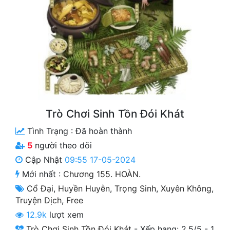
Free
Hậu Cung
Truyện Convert
Truyện Dịch
Truyện Nhập Môn
Trò Chơi Sinh Tồn Đói Khát
Truyện ngắn
Tình Trạng :
Đã hoàn thành
Xa Lộ Dịch
5
người theo dõi
Cập Nhật
09:55 17-05-2024
Mới nhất :
Chương 155. HOÀN.
Cung Đấu
Cổ Đại
,
Huyền Huyễn
,
Trọng Sinh
,
Xuyên Không
,
Cạnh Kỹ
Truyện Dịch
,
Free
12.9k
lượt xem
Cổ Tiên Hiệp
Trò Chơi Sinh Tồn Đói Khát
-
Xếp hạng:
2.5
/
5
-
1