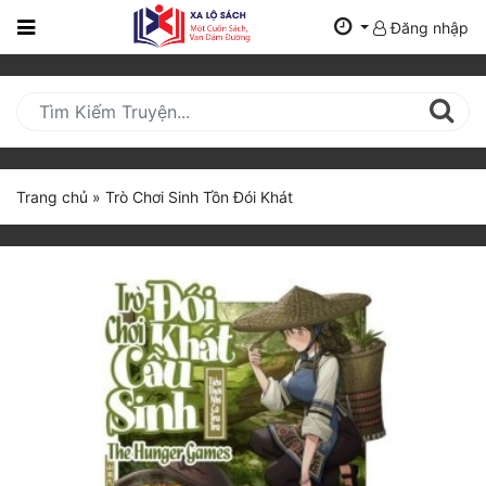
Đăng nhập
Trang
Chủ
Mới
Cập
Nhật
Trang chủ
»
Trò Chơi Sinh Tồn Đói Khát
(current)
BXH
Thể Loại
Tất Cả
Truyện Mới Ra
Hoàn Thành