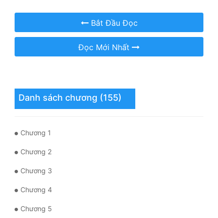
Mưu Mô
Bắt Đầu Đọc
Mạt Thế
Đọc Mới Nhất
Mỹ Thực
Ngôn Tình
Danh sách chương (155)
Ngược
Nữ Cường
Chương 1
Nữ Phụ
Chương 2
Phong Thủy - Tâm Linh
Chương 3
Phương Tây
Chương 4
Phản Phái
Chương 5
Quan Trường