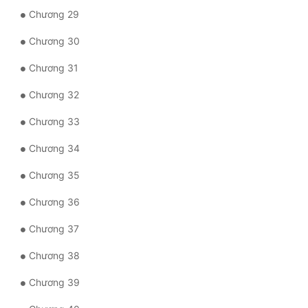
Đô Thị
Chương 29
Đông Phương
Chương 30
Đông Phương Huyền Huyễn
Chương 31
Đồng Nhân
Chương 32
Chương 33
Cẩu Đạo Trường Sinh
Chương 34
Ngự Thú
Chương 35
Truyện Nam
Chương 36
Truyện Nữ
Chương 37
Vô Địch Lưu
Chương 38
Xây Dựng Thế Lực
Chương 39
Đam Mỹ