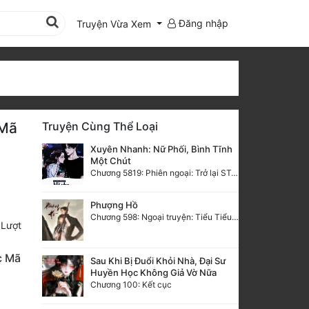
Đăng nhập
Truyện Vừa Xem
 Mã
Truyện Cùng Thể Loại
Xuyên Nhanh: Nữ Phối, Bình Tĩnh
Một Chút
Chương 5819: Phiên ngoại: Trở lại STARS [HẾT]
Phượng Hồ
Chương 598: Ngoại truyện: Tiểu Tiểu Ký
Lượt
c Mã
Sau Khi Bị Đuổi Khỏi Nhà, Đại Sư
Huyền Học Không Giả Vờ Nữa
Chương 100: Kết cục