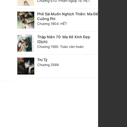
Chương 670: Phiên ngoại 16. HẾT.
Phế Sài Muốn Nghịch Thiên: Ma Đế
Cuồng Phi
Chương 1804: HẾT
Thập Niên 70: Mẹ Kế Xinh Đẹp
(Dịch)
Chương 1560: Toàn văn hoàn
Thi Tỷ
Chương 2569: