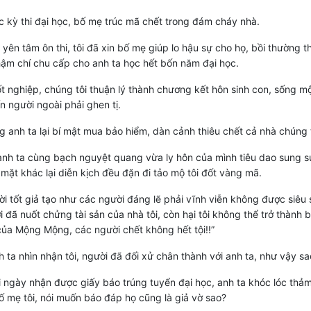
 kỳ thi đại học, bố mẹ trúc mã chết trong đám cháy nhà.
 yên tâm ôn thi, tôi đã xin bố mẹ giúp lo hậu sự cho họ, bồi thường th
thậm chí chu cấp cho anh ta học hết bốn năm đại học.
ốt nghiệp, chúng tôi thuận lý thành chương kết hôn sinh con, sống m
n người ngoài phải ghen tị.
 anh ta lại bí mật mua bảo hiểm, dàn cảnh thiêu chết cả nhà chúng t
nh ta cùng bạch nguyệt quang vừa ly hôn của mình tiêu dao sung 
 mặt khác lại diễn kịch đều đặn đi tảo mộ tôi đốt vàng mã.
ời tốt giả tạo như các người đáng lẽ phải vĩnh viễn không được siêu 
 đã nuốt chửng tài sản của nhà tôi, còn hại tôi không thể trở thành b
của Mộng Mộng, các người chết không hết tội!!”
nh ta nhìn nhận tôi, người đã đối xử chân thành với anh ta, như vậy sa
ái ngày nhận được giấy báo trúng tuyển đại học, anh ta khóc lóc thảm
 mẹ tôi, nói muốn báo đáp họ cũng là giả vờ sao?