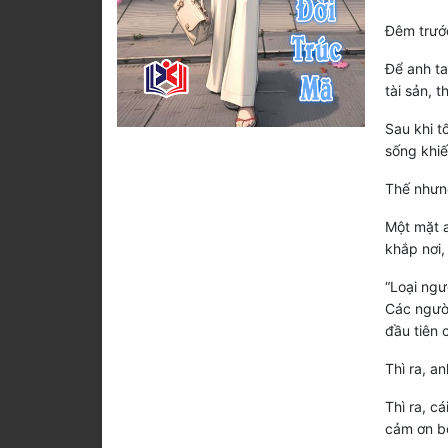
Đêm trước
Để anh ta
tài sản, 
Sau khi t
sống khiế
Thế nhưng
Một mặt a
khắp nơi,
“Loại ngư
Các người
đầu tiên 
Thì ra, a
Thì ra, c
cảm ơn bố