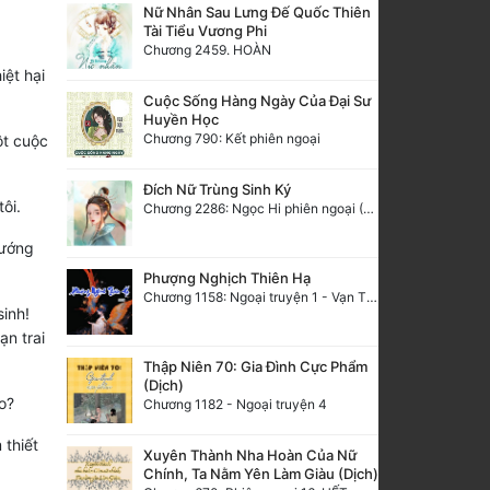
Nữ Nhân Sau Lưng Đế Quốc Thiên
Tài Tiểu Vương Phi
Chương 2459. HOÀN
iệt hại
Cuộc Sống Hàng Ngày Của Đại Sư
Huyền Học
Chương 790: Kết phiên ngoại
ột cuộc
Đích Nữ Trùng Sinh Ký
ôi.
Chương 2286: Ngọc Hi phiên ngoại (40)
sướng
Phượng Nghịch Thiên Hạ
Chương 1158: Ngoại truyện 1 - Vạn Thú Vô Cương 3
sinh!
ạn trai
Thập Niên 70: Gia Đình Cực Phẩm
(Dịch)
o?
Chương 1182 - Ngoại truyện 4
 thiết
Xuyên Thành Nha Hoàn Của Nữ
Chính, Ta Nằm Yên Làm Giàu (Dịch)