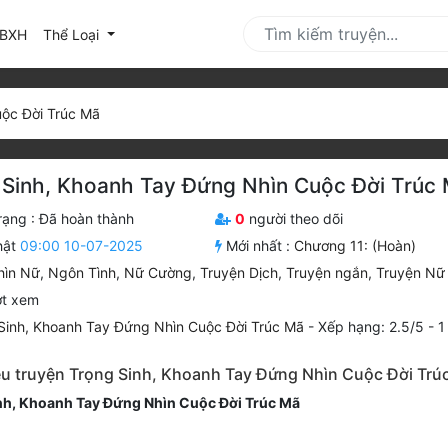
urrent)
BXH
Thể Loại
uộc Đời Trúc Mã
 Sinh, Khoanh Tay Đứng Nhìn Cuộc Đời Trúc
rạng :
Đã hoàn thành
0
người theo dõi
hật
09:00 10-07-2025
Mới nhất :
Chương 11: (Hoàn)
hìn Nữ
,
Ngôn Tình
,
Nữ Cường
,
Truyện Dịch
,
Truyện ngắn
,
Truyện Nữ
ợt xem
Sinh, Khoanh Tay Đứng Nhìn Cuộc Đời Trúc Mã
-
Xếp hạng:
2.5
/
5
-
1
iệu truyện Trọng Sinh, Khoanh Tay Đứng Nhìn Cuộc Đời Trú
nh, Khoanh Tay Đứng Nhìn Cuộc Đời Trúc Mã