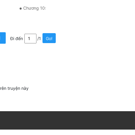
Chương 10:
1
Đi đến
/1
Go!
trên truyện này