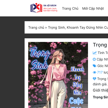
(c
Trang Chủ
Mới Cập Nhật
Trang chủ
»
Trọng Sinh, Khoanh Tay Đứng Nhìn C
Trọng
Tình T
Cập N
Góc N
717
lư
Trọng 
đánh giá.
Giới th
Trọng Si