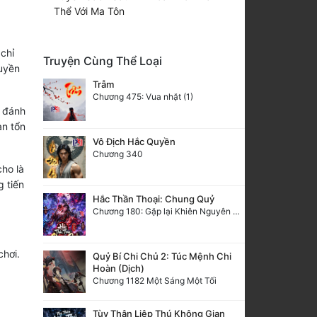
Thể Với Ma Tôn
chỉ
Truyện Cùng Thể Loại
quyền
Trẫm
Chương 475: Vua nhặt (1)
ị đánh
àn tổn
Vô Địch Hắc Quyền
Chương 340
ho là
 tiến
Hắc Thần Thoại: Chung Quỷ
Chương 180: Gặp lại Khiên Nguyên Phượng
chơi.
Quỷ Bí Chi Chủ 2: Túc Mệnh Chi
Hoàn (Dịch)
Chương 1182 Một Sáng Một Tối
Tùy Thân Liệp Thú Không Gian