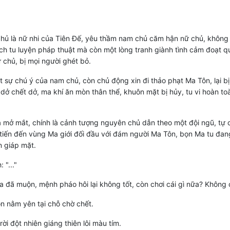
ủ là nữ nhi của Tiên Đế, yêu thầm nam chủ căm hận nữ chủ, không 
ch tu luyện pháp thuật mà còn một lòng tranh giành tình cảm đoạt 
ữ chủ, bị mọi người ghét bỏ.
t sự chú ý của nam chủ, còn chủ động xin đi thảo phạt Ma Tôn, lại b
dở chết dở, ma khí ăn mòn thân thể, khuôn mặt bị hủy, tu vi hoàn to
mở mắt, chính là cảnh tượng nguyên chủ dẫn theo một đội ngũ, tự c
iến đến vùng Ma giới đối đầu với đám người Ma Tôn, bọn Ma tu đang
 giáp mặt.
 "..."
 đã muộn, mệnh pháo hôi lại không tốt, còn chơi cái gì nữa? Không 
 nằm yên tại chỗ chờ chết.
rời đột nhiên giáng thiên lôi màu tím.