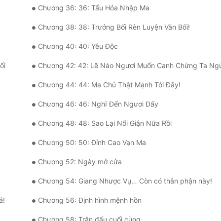
Chương 36: 36: Tẩu Hỏa Nhập Ma
Chương 38: 38: Trưởng Bối Rèn Luyện Vãn Bối!
Chương 40: 40: Yêu Độc
ối
Chương 42: 42: Lẽ Nào Ngươi Muốn Canh Chừng Ta Ng
Chương 44: 44: Ma Chủ Thật Mạnh Tới Đây!
Chương 46: 46: Nghĩ Đến Ngươi Đấy
Chương 48: 48: Sao Lại Nổi Giận Nữa Rồi
Chương 50: 50: Đỉnh Cao Vạn Ma
Chương 52: Ngày mở cửa
Chương 54: Giang Nhược Vụ… Còn có thân phận này!
ả!
Chương 56: Định hình mệnh hồn
Chương 58: Trận đấu cuối cùng