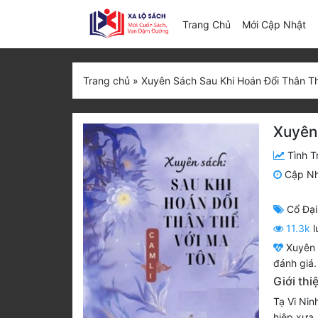
(c
Trang Chủ
Mới Cập Nhật
Trang chủ
»
Xuyên Sách Sau Khi Hoán Đổi Thân T
Xuyên
Tình T
Cập N
Cổ Đại
11.3k
l
Xuyên 
đánh giá.
Giới th
Tạ Vi Nin
hiệp xưa.