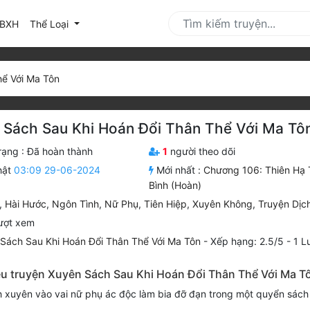
urrent)
BXH
Thể Loại
hể Với Ma Tôn
 Sách Sau Khi Hoán Đổi Thân Thể Với Ma Tô
rạng :
Đã hoàn thành
1
người theo dõi
hật
03:09 29-06-2024
Mới nhất :
Chương 106: Thiên Hạ 
Bình (Hoàn)
,
Hài Hước
,
Ngôn Tình
,
Nữ Phụ
,
Tiên Hiệp
,
Xuyên Không
,
Truyện Dịc
ượt xem
Sách Sau Khi Hoán Đổi Thân Thể Với Ma Tôn
-
Xếp hạng:
2.5
/
5
-
1
Lư
iệu truyện Xuyên Sách Sau Khi Hoán Đổi Thân Thể Với Ma T
h xuyên vào vai nữ phụ ác độc làm bia đỡ đạn trong một quyển sách 