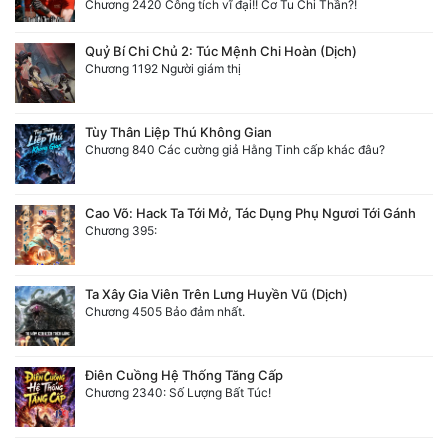
Chương 2420 Công tích vĩ đại!! Cơ Tu Chi Thần?!
Quỷ Bí Chi Chủ 2: Túc Mệnh Chi Hoàn (Dịch)
Chương 1192 Người giám thị
Tùy Thân Liệp Thú Không Gian
Chương 840 Các cường giả Hằng Tinh cấp khác đâu?
Cao Võ: Hack Ta Tới Mở, Tác Dụng Phụ Ngươi Tới Gánh
Chương 395:
Ta Xây Gia Viên Trên Lưng Huyền Vũ (Dịch)
Chương 4505 Bảo đảm nhất.
Điên Cuồng Hệ Thống Tăng Cấp
Chương 2340: Số Lượng Bất Túc!