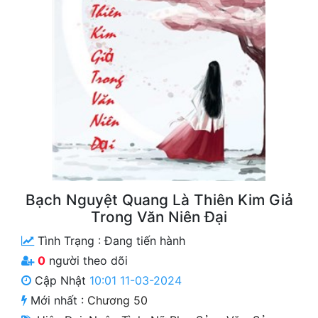
Free
Hậu Cung
Truyện Convert
Truyện Dịch
Truyện Nhập Môn
Truyện ngắn
Xa Lộ Dịch
Bạch Nguyệt Quang Là Thiên Kim Giả
Trong Văn Niên Đại
Tình Trạng :
Đang tiến hành
Cung Đấu
0
người theo dõi
Cạnh Kỹ
Cập Nhật
10:01 11-03-2024
Mới nhất :
Chương 50
Cổ Tiên Hiệp