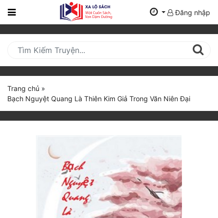
Đăng nhập
Trang
Chủ
Mới
Cập
Nhật
Trang chủ
»
(current)
Bạch Nguyệt Quang Là Thiên Kim Giả Trong Văn Niên Đại
BXH
Thể Loại
Tất Cả
Truyện Mới Ra
Hoàn Thành