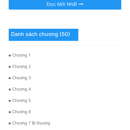
Đọc Mới Nhất
Tu Chân
Tu Tiên
Tội Phạm
Danh sách chương (50)
Vô Địch
Võ Hiệp
Chương 1
Võng Du
Chương 2
Xuyên Không
Chương 3
Xuyên Nhanh
Chương 4
Xuyên Sách
Chương 5
Xuyên Thư
Chương 6
Điền Văn
Chương 7 Bị thương