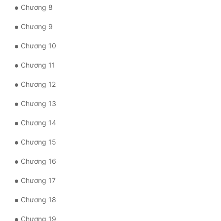
Đô Thị
Chương 8
Chương 9
Đông Phương
Chương 10
Đông Phương Huyền Huyễn
Chương 11
Đồng Nhân
Chương 12
Cẩu Đạo Trường Sinh
Chương 13
Ngự Thú
Chương 14
Truyện Nam
Chương 15
Chương 16
Truyện Nữ
Chương 17
Vô Địch Lưu
Chương 18
Xây Dựng Thế Lực
Chương 19
Đam Mỹ