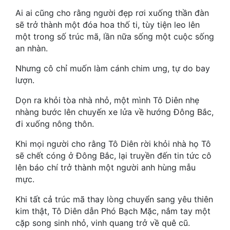
Hài Hước
Ai ai cũng cho rằng người đẹp rơi xuống thần đàn
Hệ Thống
sẽ trở thành một đóa hoa thố ti, tùy tiện leo lên
một trong số trúc mã, lần nữa sống một cuộc sống
Học Đường
an nhàn.
Khoa Huyễn
Nhưng cô chỉ muốn làm cánh chim ưng, tự do bay
lượn.
Khoa Huyễn Không Gian
Dọn ra khỏi tòa nhà nhỏ, một mình Tô Diên nhẹ
Kinh Dị
nhàng bước lên chuyến xe lửa về hướng Đông Bắc,
đi xuống nông thôn.
Kiếm Hiệp
Khi mọi người cho rằng Tô Diên rời khỏi nhà họ Tô
Kỳ Huyễn
sẽ chết cóng ở Đông Bắc, lại truyền đến tin tức cô
lên báo chí trở thành một người anh hùng mẫu
Kỳ Ảo
mực.
Linh Dị
Khi tất cả trúc mã thay lòng chuyển sang yêu thiên
Làm Giàu
kim thật, Tô Diên dẫn Phó Bạch Mặc, nắm tay một
cặp song sinh nhỏ, vinh quang trở về quê cũ.
Lịch Sử