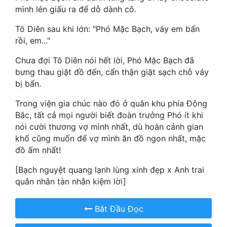
mình lén giấu ra để dỗ dành cô.
Quân Sự
Tô Diên sau khi lớn: "Phó Mặc Bạch, váy em bẩn
Sảng Văn
rồi, em..."
Sắc
Chưa đợi Tô Diên nói hết lời, Phó Mặc Bạch đã
bưng thau giặt đồ đến, cẩn thận giặt sạch chỗ váy
Sủng
bị bẩn.
Thanh Xuân
Trong viện gia chúc nào đó ở quân khu phía Đông
Bắc, tất cả mọi người biết đoàn trưởng Phó ít khi
Tiên Hiệp
nói cười thương vợ mình nhất, dù hoàn cảnh gian
Tiểu Thuyết
khổ cũng muốn để vợ mình ăn đồ ngon nhất, mặc
đồ ấm nhất!
Trinh Thám
[Bạch nguyệt quang lạnh lùng xinh đẹp x Anh trai
Triều Đấu
quân nhân tàn nhẫn kiệm lời]
Trùng Sinh
Bắt Đầu Đọc
Trọng Sinh