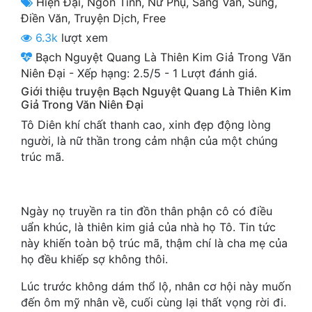
Hiện Đại
,
Ngôn Tình
,
Nữ Phụ
,
Sảng Văn
,
Sủng
,
Cổ Đại
Điền Văn
,
Truyện Dịch
,
Free
6.3k
lượt xem
Du Hí
Bạch Nguyệt Quang Là Thiên Kim Giả Trong Văn
Dã Sử
Niên Đại
-
Xếp hạng:
2.5
/
5
-
1
Lượt đánh giá.
Giới thiệu truyện Bạch Nguyệt Quang Là Thiên Kim
Dị Giới
Giả Trong Văn Niên Đại
Dị Năng
Tô Diên khí chất thanh cao, xinh đẹp động lòng
người, là nữ thần trong cảm nhận của một chúng
Gia Đấu
trúc mã.
Góc Nhìn Nam
Góc Nhìn Nữ
Ngày nọ truyền ra tin đồn thân phận cô có điều
uẩn khúc, là thiên kim giả của nhà họ Tô. Tin tức
Huyền Huyễn
này khiến toàn bộ trúc mã, thậm chí là cha mẹ của
họ đều khiếp sợ không thôi.
Huyền Nghi
Lúc trước không dám thổ lộ, nhân cơ hội này muốn
Huyền Ảo
đến ôm mỹ nhân về, cuối cùng lại thất vọng rời đi.