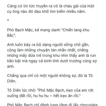
Càng có tin tức truyền ra cô là cháu gái của một
Mưu Mô
cụ ông nào đó đau khổ tìm kiếm nhiều năm.
Mạt Thế
*
Mỹ Thực
Phó Bạch Mặc, kẻ mang danh "Chiến lang khu
Bắc".
Ngôn Tình
Anh luôn bày ra bộ dạng người sống chớ gần,
Ngược
cũng làm những chuyện tàn nhẫn nhất, chẳng
những mấy đứa trẻ trong khu nhìn thấy anh là run
Nữ Cường
bần bật mà ngay cả binh lính dưới trướng cũng sợ
Nữ Phụ
anh.
Chẳng qua chỉ có một người không sợ, đó là Tô
Phong Thủy - Tâm Linh
Diên.
Phương Tây
Tô Diên lúc nhỏ: "Phó Mặc Bạch, kẹo của em rớt
Phản Phái
xuống đất rồi, hu hu hu ~ hết kẹo ăn rồi."
Quan Trường
Phó Mặc Bạch chỉ đành tung tăng đi lấy chocolate