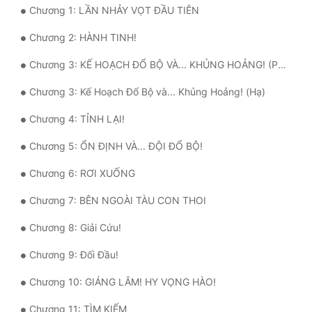
Chương 1: LẦN NHẢY VỌT ĐẦU TIÊN
Quân Sự
Chương 2: HÀNH TINH!
Sảng Văn
Chương 3: KẾ HOẠCH ĐỔ BỘ VÀ... KHỦNG HOẢNG! (PHẦN 1)
Sắc
Chương 3: Kế Hoạch Đổ Bộ và... Khủng Hoảng! (Hạ)
Sủng
Chương 4: TỈNH LẠI!
Thanh Xuân
Chương 5: ỔN ĐỊNH VÀ... ĐỘI ĐỔ BỘ!
Tiên Hiệp
Chương 6: RƠI XUỐNG
Tiểu Thuyết
Chương 7: BÊN NGOÀI TÀU CON THOI
Trinh Thám
Chương 8: Giải Cứu!
Triều Đấu
Chương 9: Đối Đầu!
Trùng Sinh
Chương 10: GIÁNG LÂM! HY VỌNG HÀO!
Trọng Sinh
Chương 11: TÌM KIẾM