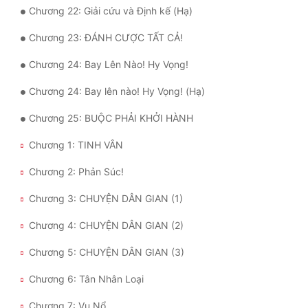
Đô Thị
Chương 22: Giải cứu và Định kế (Hạ)
Chương 23: ĐÁNH CƯỢC TẤT CẢ!
Đông Phương
Chương 24: Bay Lên Nào! Hy Vọng!
Đông Phương Huyền Huyễn
Chương 24: Bay lên nào! Hy Vọng! (Hạ)
Đồng Nhân
Chương 25: BUỘC PHẢI KHỞI HÀNH
Cẩu Đạo Trường Sinh
Chương 1: TINH VÂN
Ngự Thú
Chương 2: Phản Súc!
Truyện Nam
Chương 3: CHUYỆN DÂN GIAN (1)
Chương 4: CHUYỆN DÂN GIAN (2)
Truyện Nữ
Chương 5: CHUYỆN DÂN GIAN (3)
Vô Địch Lưu
Chương 6: Tân Nhân Loại
Xây Dựng Thế Lực
Chương 7: Vụ Nổ
Đam Mỹ