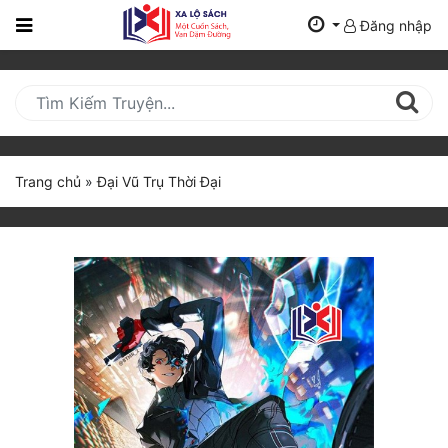
Đăng nhập
Trang
Chủ
Mới
Cập
Nhật
Trang chủ
»
Đại Vũ Trụ Thời Đại
(current)
BXH
Thể Loại
Tất Cả
Truyện Mới Ra
Hoàn Thành