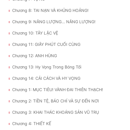
Chương 8: TAI NẠN VÀ KHỦNG HOẢNG!
Đẹp
Chương 9: NĂNG LƯỢNG... NĂNG LƯỢNG!
Đẹp Hiệp
Chương 10: TÂY LẶC VỆ
Tính Cách Nhân Vật :
Chương 11: GIÂY PHÚT CUỐI CÙNG
Cơ Trí
Chương 12: ANH HÙNG
Sát Phạt Quyết Đoán
Chương 13: Hy Vọng Trong Bóng Tối
Vô Sỉ
Chương 14: CẢI CÁCH VÀ HY VỌNG
Điềm Đạm
Chương 1: MỤC TIÊU! VÀNH ĐAI THIÊN THẠCH!
Chương 2: TIỀN TỆ, BÁO CHÍ VÀ SỰ ĐẾN NƠI
Chương 3: KHAI THÁC KHOÁNG SẢN VŨ TRỤ
Chương 4: THIẾT KẾ