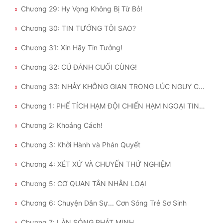
Chương 29: Hy Vọng Không Bị Từ Bỏ!
Chương 30: TIN TƯỞNG TÔI SAO?
Chương 31: Xin Hãy Tin Tưởng!
Chương 32: CÚ ĐÁNH CUỐI CÙNG!
Chương 33: NHẢY KHÔNG GIAN TRONG LÚC NGUY CẤP
Chương 1: PHẾ TÍCH HẠM ĐỘI CHIẾN HẠM NGOẠI TINH!
Chương 2: Khoảng Cách!
Chương 3: Khởi Hành và Phán Quyết
Chương 4: XÉT XỬ VÀ CHUYẾN THỬ NGHIỆM
Chương 5: CƠ QUAN TÂN NHÂN LOẠI
Chương 6: Chuyện Dân Sự... Cơn Sóng Trẻ Sơ Sinh
Chương 7: LÀN SÓNG PHÁT MINH