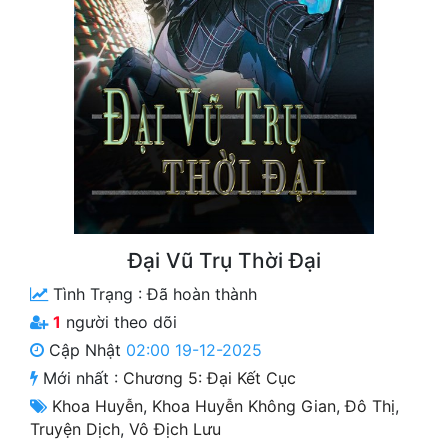
Free
Hậu Cung
Truyện Convert
Truyện Dịch
Truyện Nhập Môn
Truyện ngắn
Đại Vũ Trụ Thời Đại
Xa Lộ Dịch
Tình Trạng :
Đã hoàn thành
1
người theo dõi
Cung Đấu
Cập Nhật
02:00 19-12-2025
Mới nhất :
Chương 5: Đại Kết Cục
Cạnh Kỹ
Khoa Huyễn
,
Khoa Huyễn Không Gian
,
Đô Thị
,
Cổ Tiên Hiệp
Truyện Dịch
,
Vô Địch Lưu