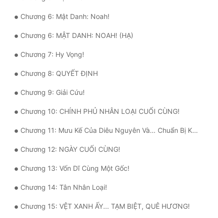
Chương 6: Mật Danh: Noah!
Mưu Mô
Chương 6: MẬT DANH: NOAH! (HẠ)
Mạt Thế
Chương 7: Hy Vọng!
Mỹ Thực
Chương 8: QUYẾT ĐỊNH
Ngôn Tình
Chương 9: Giải Cứu!
Ngược
Chương 10: CHÍNH PHỦ NHÂN LOẠI CUỐI CÙNG!
Nữ Cường
Chương 11: Mưu Kế Của Diêu Nguyên Và… Chuẩn Bị Khởi Hành!
Nữ Phụ
Chương 12: NGÀY CUỐI CÙNG!
Phong Thủy - Tâm Linh
Chương 13: Vốn Dĩ Cùng Một Gốc!
Phương Tây
Chương 14: Tân Nhân Loại!
Phản Phái
Chương 15: VỆT XANH ẤY... TẠM BIỆT, QUÊ HƯƠNG!
Quan Trường