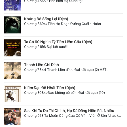
Chương 4868 - Phổ biến Hạ Quốc tệ!
Khủng Bố Sống Lại (Dịch)
Chương 3694: Tiễn Họ Đoạn Đường Cuối - Hoàn
Ta Có 90 Nghìn Tỷ Tiền Liếm Cẩu (Dịch)
Chương 2156: Đại kết cục!!!
Thanh Liên Chi Đỉnh
Chương 7344 Thanh Liên đỉnh (Đại kết cục) (2) HẾT.
Kiếm Đạo Đệ Nhất Tiên (Dịch)
Chương 8084: Đạo không bờ bến (Đại kết cục) (10)
Sau Khi Tự Do Tài Chính, Họ Đã Dâng Hiến Rất Nhiều
Chương 958 Ta Muốn Cùng Các Cô Vĩnh Viễn Ở Bên Nhau (2) Hết