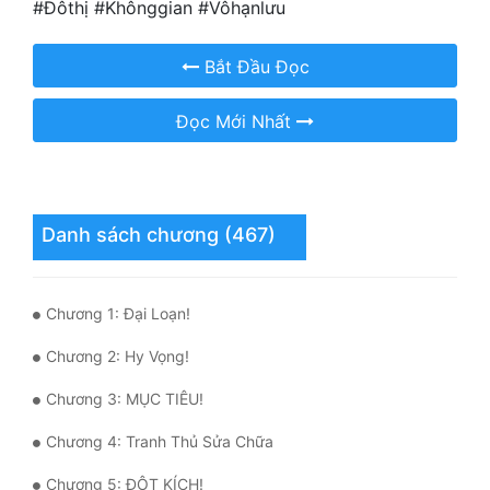
#Đôthị #Khônggian #Vôhạnlưu
Hài Hước
Hệ Thống
Bắt Đầu Đọc
Học Đường
Đọc Mới Nhất
Khoa Huyễn
Khoa Huyễn Không Gian
Kinh Dị
Danh sách chương (467)
Kiếm Hiệp
Chương 1: Đại Loạn!
Kỳ Huyễn
Chương 2: Hy Vọng!
Kỳ Ảo
Chương 3: MỤC TIÊU!
Linh Dị
Chương 4: Tranh Thủ Sửa Chữa
Làm Giàu
Chương 5: ĐỘT KÍCH!
Lịch Sử