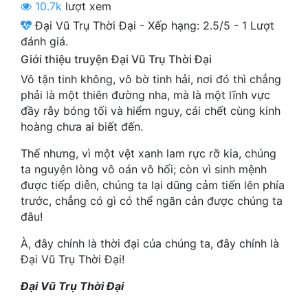
10.7k
lượt xem
Cổ Đại
Đại Vũ Trụ Thời Đại
-
Xếp hạng:
2.5
/
5
-
1
Lượt
Du Hí
đánh giá.
Giới thiệu truyện Đại Vũ Trụ Thời Đại
Dã Sử
Vô tận tinh không, vô bờ tinh hải, nơi đó thì chẳng
Dị Giới
phải là một thiên đường nha, mà là một lĩnh vực
đầy rẫy bóng tối và hiểm nguy, cái chết cùng kinh
Dị Năng
hoàng chưa ai biết đến.
Gia Đấu
Thế nhưng, vì một vệt xanh lam rực rỡ kia, chúng
ta nguyện lòng vô oán vô hối; còn vì sinh mệnh
Góc Nhìn Nam
được tiếp diễn, chúng ta lại dũng cảm tiến lên phía
trước, chẳng có gì có thể ngăn cản được chúng ta
Góc Nhìn Nữ
đâu!
Huyền Huyễn
À, đây chính là thời đại của chúng ta, đây chính là
Huyền Nghi
Đại Vũ Trụ Thời Đại!
Đại Vũ Trụ Thời Đại
Huyền Ảo