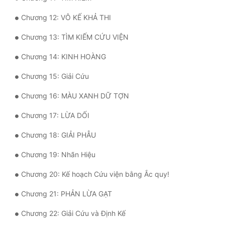
Tu Chân
Chương 12: VÔ KẾ KHẢ THI
Tu Tiên
Chương 13: TÌM KIẾM CỨU VIỆN
Tội Phạm
Chương 14: KINH HOÀNG
Vô Địch
Chương 15: Giải Cứu
Võ Hiệp
Chương 16: MÀU XANH DỮ TỢN
Võng Du
Chương 17: LỪA DỐI
Xuyên Không
Chương 18: GIẢI PHẪU
Xuyên Nhanh
Chương 19: Nhãn Hiệu
Xuyên Sách
Chương 20: Kế hoạch Cứu viện bằng Ắc quy!
Xuyên Thư
Chương 21: PHẢN LỪA GẠT
Điền Văn
Chương 22: Giải Cứu và Định Kế