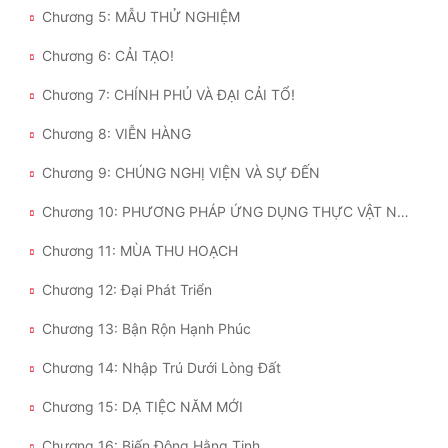
Chương 5: MẪU THỬ NGHIỆM
Chương 6: CẢI TẠO!
Chương 7: CHÍNH PHỦ VÀ ĐẠI CẢI TỔ!
Chương 8: VIỄN HÀNG
Chương 9: CHÚNG NGHỊ VIỆN VÀ SỰ ĐẾN
Chương 10: PHƯƠNG PHÁP ỨNG DỤNG THỰC VẬT NGOÀI HÀNH TINH
Chương 11: MÙA THU HOẠCH
Chương 12: Đại Phát Triển
Chương 13: Bận Rộn Hạnh Phúc
Chương 14: Nhập Trú Dưới Lòng Đất
Chương 15: DẠ TIỆC NĂM MỚI
Chương 16: Biến Động Hằng Tinh