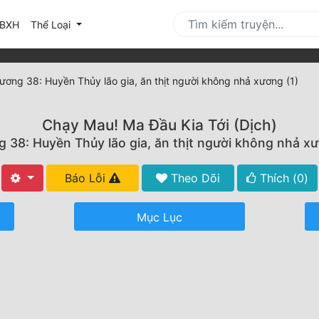
urrent)
BXH
Thể Loại
ương 38: Huyền Thủy lão gia, ăn thịt người không nhả xương (1)
Chạy Mau! Ma Đầu Kia Tới (Dịch)
 38: Huyền Thủy lão gia, ăn thịt người không nhả xư
Báo Lỗi
Theo Dõi
Thích (
0
)
Mục Lục