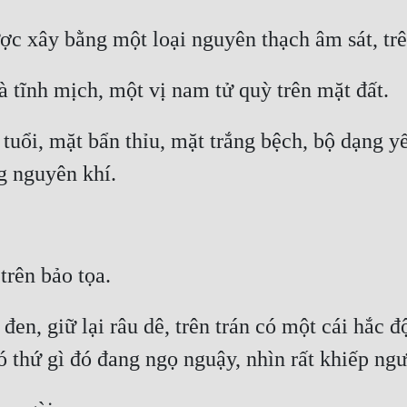
ổi, mặt bẩn thỉu, mặt trắng bệch, bộ dạng yếu
en, giữ lại râu dê, trên trán có một cái hắc đ