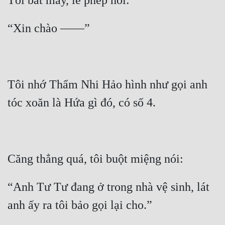
Cổ Đại
Du Hí
Dã Sử
Dị Giới
Tôi nhớ Thẩm Nhi Hảo hình như gọi anh 
Dị Năng
Gia Đấu
Góc Nhìn Nam
Góc Nhìn Nữ
Huyền Huyễn
“Anh Tư Tư đang ở trong nhà vệ sinh, lát 
Huyền Nghi
Huyền Ảo