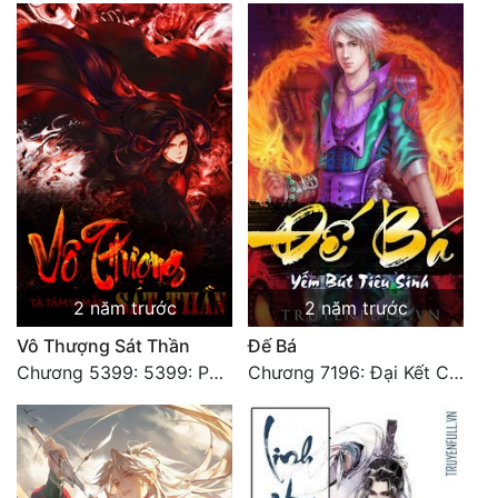
Đẹp
Đẹp Hiệp
Tính Cách Nhân Vật :
Cơ Trí
Sát Phạt Quyết Đoán
Vô Sỉ
2 năm trước
2 năm trước
Điềm Đạm
Vô Thượng Sát Thần
Đế Bá
Chương 5399: 5399: Phá giải
Chương 7196: Đại Kết Cục