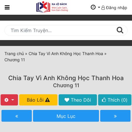
Đăng nhập
Trang
Chủ
Mới
Cập
Nhật
Trang chủ
»
Chia Tay Vì Anh Không Học Thanh Hoa
»
(current)
Chương 11
BXH
Thể Loại
Chia Tay Vì Anh Không Học Thanh Hoa
Chương 11
Tất Cả
Báo Lỗi
Theo Dõi
Thích (
0
)
Truyện Mới Ra
Mục Lục
Hoàn Thành