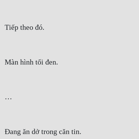
Quân Sự
Sảng Văn
Sắc
Sủng
Thanh Xuân
Tiên Hiệp
Tiểu Thuyết
Trinh Thám
Triều Đấu
Trùng Sinh
Trọng Sinh