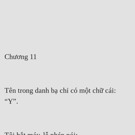
Free
Hậu Cung
Truyện Convert
Truyện Dịch
Truyện Nhập Môn
Truyện ngắn
Xa Lộ Dịch
Tên trong danh bạ chỉ có một chữ cái: 
Cung Đấu
Cạnh Kỹ
Cổ Tiên Hiệp