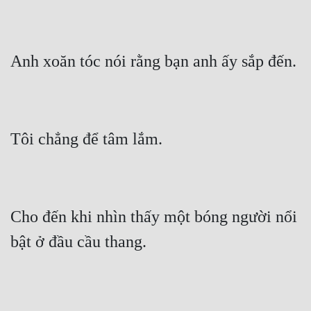
Tu Chân
Tu Tiên
Tội Phạm
Vô Địch
Võ Hiệp
Võng Du
Xuyên Không
Xuyên Nhanh
Cho đến khi nhìn thấy một bóng người nổi 
Xuyên Sách
Xuyên Thư
Điền Văn