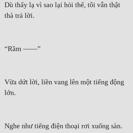
Dù thấy lạ vì sao lại hỏi thế, tôi vẫn thật 
Mưu Mô
Mạt Thế
Mỹ Thực
Ngôn Tình
Ngược
Nữ Cường
Vừa dứt lời, liền vang lên một tiếng động 
Nữ Phụ
Phong Thủy - Tâm Linh
Phương Tây
Phản Phái
Quan Trường