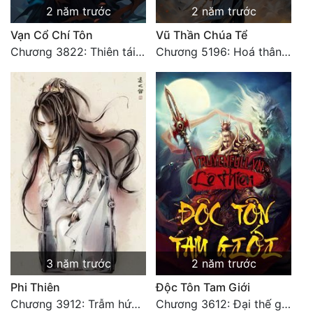
2 năm trước
2 năm trước
Vạn Cổ Chí Tôn
Vũ Thần Chúa Tể
Chương 3822: Thiên tái phong vân một tiếng cười
Chương 5196: Hoá thân hắc ám
3 năm trước
2 năm trước
Phi Thiên
Độc Tôn Tam Giới
Chương 3912: Trẫm hứa đời này ngươi vừa lòng thỏa ý (1)
Chương 3612: Đại thế giới truyền thuyết