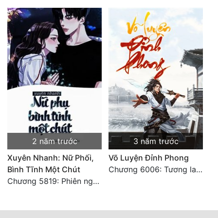
2 năm trước
3 năm trước
Xuyên Nhanh: Nữ Phối,
Võ Luyện Đỉnh Phong
Bình Tĩnh Một Chút
Chương 6006: Tương lai ( đại kết cục )
Chương 5819: Phiên ngoại: Trở lại STARS [HẾT]