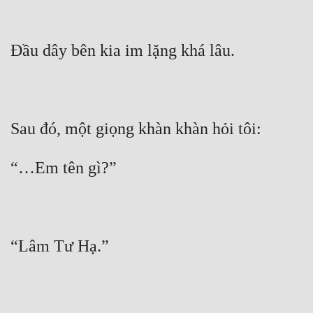
Hài Hước
Hệ Thống
Học Đường
Khoa Huyễn
Khoa Huyễn Không Gian
Kinh Dị
Kiếm Hiệp
Kỳ Huyễn
Kỳ Ảo
Linh Dị
Làm Giàu
Lịch Sử