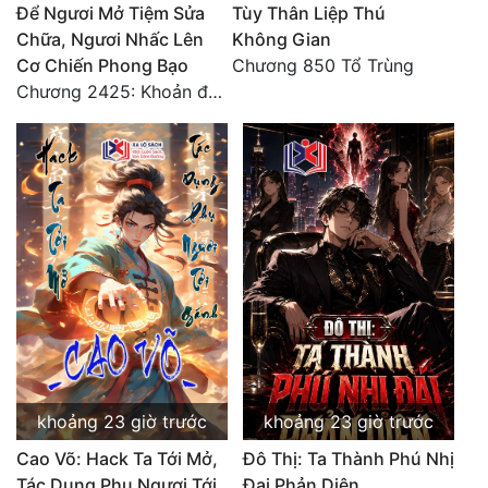
Để Ngươi Mở Tiệm Sửa
Tùy Thân Liệp Thú
Chữa, Ngươi Nhấc Lên
Không Gian
Cơ Chiến Phong Bạo
Chương 850 Tổ Trùng
Chương 2425: Khoản đầu tư của Tượng Chủ!! Nỗi nghi hoặc của Tô Bạch!
khoảng 23 giờ trước
khoảng 23 giờ trước
Cao Võ: Hack Ta Tới Mở,
Đô Thị: Ta Thành Phú Nhị
Tác Dụng Phụ Ngươi Tới
Đại Phản Diện