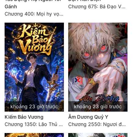
Gánh
Chương 675: Bá Đạo Vương Gia
Chương 400: Mọi hy vọng đặt trên Tô Mặc!
khoảng 23 giờ trước
khoảng 23 giờ trước
Kiếm Bảo Vương
Âm Dương Quỷ Y
Chương 1350: Lão Thủ (4/5)
Chương 2550: Ngươi đoán xem