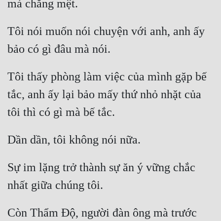
Đô Thị
Đông Phương
Tôi nói muốn nói chuyện với anh, anh ấy 
Đông Phương Huyền Huyễn
Đồng Nhân
Tôi thấy phòng làm việc của mình gặp bế 
tắc, anh ấy lại bảo mấy thứ nhỏ nhặt của 
Cẩu Đạo Trường Sinh
Ngự Thú
Truyện Nam
Truyện Nữ
Sự im lặng trở thành sự ăn ý vững chắc 
Vô Địch Lưu
Xây Dựng Thế Lực
Còn Thẩm Độ, người đàn ông mà trước 
Đam Mỹ