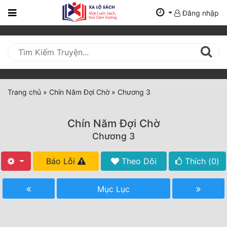
Đăng nhập
Trang
Chủ
Mới
Cập
Nhật
Trang chủ
»
Chín Năm Đợi Chờ
»
Chương 3
(current)
BXH
Chín Năm Đợi Chờ
Thể Loại
Chương 3
Báo Lỗi
Theo Dõi
Thích (
0
)
Tất Cả
Truyện Mới Ra
Mục Lục
Hoàn Thành