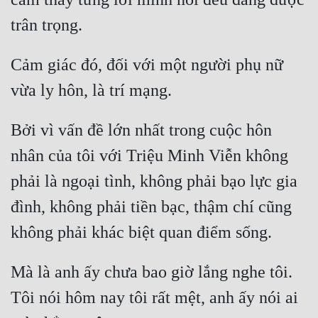
Tu Chân
Tu Tiên
Cảm giác đó, đối với một người phụ nữ 
Tội Phạm
Vô Địch
Bởi vì vấn đề lớn nhất trong cuộc hôn 
Võ Hiệp
nhân của tôi với Triệu Minh Viễn không 
Võng Du
phải là ngoại tình, không phải bạo lực gia 
Xuyên Không
đình, không phải tiền bạc, thậm chí cũng 
Xuyên Nhanh
Xuyên Sách
Mà là anh ấy chưa bao giờ lắng nghe tôi. 
Xuyên Thư
Tôi nói hôm nay tôi rất mệt, anh ấy nói ai 
Điền Văn