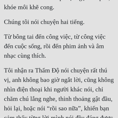
Quân Sự
Sảng Văn
Sắc
Từ bông tai đến công việc, từ công việc 
Sủng
đến cuộc sống, rồi đến phim ảnh và âm 
Thanh Xuân
Tiên Hiệp
Tôi nhận ra Thẩm Độ nói chuyện rất thú 
Tiểu Thuyết
vị, anh không bao giờ ngắt lời, cũng không 
Trinh Thám
nhìn điện thoại khi người khác nói, chỉ 
Triều Đấu
chăm chú lắng nghe, thỉnh thoảng gật đầu, 
Trùng Sinh
hỏi lại, hoặc nói “rồi sao nữa”, khiến bạn 
Trọng Sinh
cảm thấy từng lời mình nói đều đáng được 