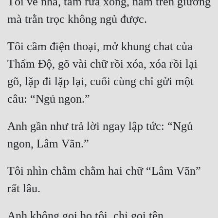
Tôi về nhà, tắm rửa xong, nằm trên giường 
Tôi cầm điện thoại, mở khung chat của 
Thẩm Độ, gõ vài chữ rồi xóa, xóa rồi lại 
gõ, lặp đi lặp lại, cuối cùng chỉ gửi một 
Anh gần như trả lời ngay lập tức: “Ngủ 
Tôi nhìn chằm chằm hai chữ “Lâm Vãn” 