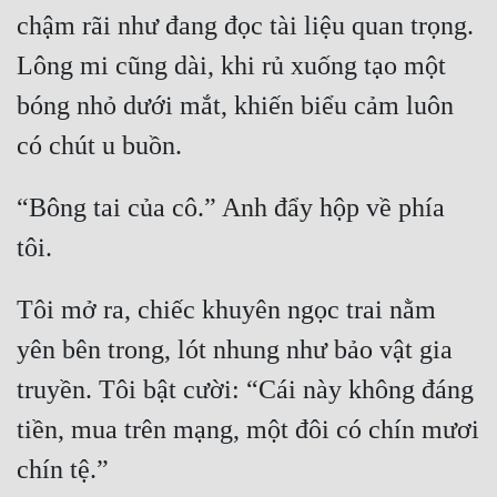
Hài Hước
chậm rãi như đang đọc tài liệu quan trọng. 
Hệ Thống
Lông mi cũng dài, khi rủ xuống tạo một 
Học Đường
bóng nhỏ dưới mắt, khiến biểu cảm luôn 
Khoa Huyễn
Khoa Huyễn Không Gian
“Bông tai của cô.” Anh đẩy hộp về phía 
Kinh Dị
Kiếm Hiệp
Tôi mở ra, chiếc khuyên ngọc trai nằm 
Kỳ Huyễn
yên bên trong, lót nhung như bảo vật gia 
Kỳ Ảo
truyền. Tôi bật cười: “Cái này không đáng 
Linh Dị
tiền, mua trên mạng, một đôi có chín mươi 
Làm Giàu
Lịch Sử