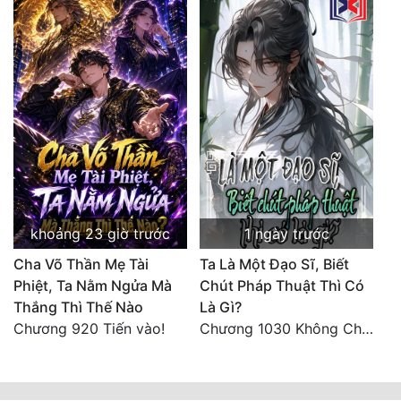
khoảng 23 giờ trước
1 ngày trước
Cha Võ Thần Mẹ Tài
Ta Là Một Đạo Sĩ, Biết
Phiệt, Ta Nằm Ngửa Mà
Chút Pháp Thuật Thì Có
Thắng Thì Thế Nào
Là Gì?
Chương 920 Tiến vào!
Chương 1030 Không Chi Hoàng Nguyên Đại Hư