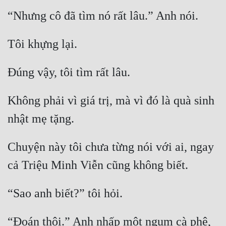
Mưu Mô
Mạt Thế
Mỹ Thực
Ngôn Tình
Không phải vì giá trị, mà vì đó là quà sinh 
Ngược
Nữ Cường
Nữ Phụ
Chuyện này tôi chưa từng nói với ai, ngay 
Phong Thủy - Tâm Linh
Phương Tây
Phản Phái
“Đoán thôi.” Anh nhấp một ngụm cà phê, 
Quan Trường