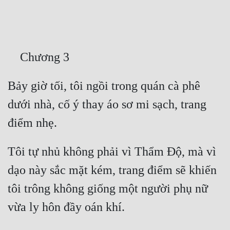
Free
Hậu Cung
Truyện Convert
Truyện Dịch
Bảy giờ tối, tôi ngồi trong quán cà phê 
Truyện Nhập Môn
dưới nhà, cố ý thay áo sơ mi sạch, trang 
Truyện ngắn
Xa Lộ Dịch
Tôi tự nhủ không phải vì Thẩm Độ, mà vì 
dạo này sắc mặt kém, trang điểm sẽ khiến 
Cung Đấu
tôi trông không giống một người phụ nữ 
Cạnh Kỹ
Cổ Tiên Hiệp