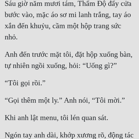
Sáu giờ năm mươi tám, Thẩm Độ đẩy cửa 
Cổ Đại
bước vào, mặc áo sơ mi lanh trắng, tay áo 
Du Hí
xắn đến khuỷu, cầm một hộp trang sức 
Dã Sử
Dị Giới
Anh đến trước mặt tôi, đặt hộp xuống bàn, 
Dị Năng
Gia Đấu
Góc Nhìn Nam
Góc Nhìn Nữ
Huyền Huyễn
Huyền Nghi
Huyền Ảo
Ngón tay anh dài, khớp xương rõ, động tác 