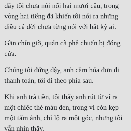
đây tôi chưa nói nổi hai mươi câu, trong 
Đẹp
vòng hai tiếng đã khiến tôi nói ra những 
Đẹp Hiệp
Tính Cách Nhân Vật :
Gần chín giờ, quán cà phê chuẩn bị đóng 
Cơ Trí
Sát Phạt Quyết Đoán
Chúng tôi đứng dậy, anh cầm hóa đơn đi 
Vô Sỉ
Điềm Đạm
Khi anh trả tiền, tôi thấy anh rút từ ví ra 
một chiếc thẻ màu đen, trong ví còn kẹp 
một tấm ảnh, chỉ lộ ra một góc, nhưng tôi 