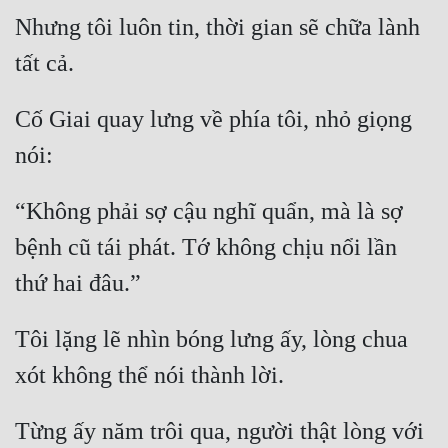
Hài Hước
Nhưng tôi luôn tin, thời gian sẽ chữa lành 
Hệ Thống
Học Đường
Cố Giai quay lưng về phía tôi, nhỏ giọng 
Khoa Huyễn
Khoa Huyễn Không Gian
Kinh Dị
“Không phải sợ cậu nghĩ quẩn, mà là sợ 
bệnh cũ tái phát. Tớ không chịu nổi lần 
Kiếm Hiệp
Kỳ Huyễn
Kỳ Ảo
Tôi lặng lẽ nhìn bóng lưng ấy, lòng chua 
Linh Dị
Làm Giàu
Từng ấy năm trôi qua, người thật lòng với 
Lịch Sử