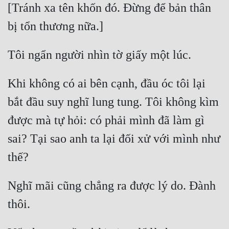
[Tránh xa tên khốn đó. Đừng để bản thân 
Quân Sự
Sảng Văn
Sắc
Sủng
Khi không có ai bên cạnh, đầu óc tôi lại 
Thanh Xuân
bắt đầu suy nghĩ lung tung. Tôi không kìm 
Tiên Hiệp
được mà tự hỏi: có phải mình đã làm gì 
sai? Tại sao anh ta lại đối xử với mình như 
Tiểu Thuyết
Trinh Thám
Triều Đấu
Nghĩ mãi cũng chẳng ra được lý do. Đành 
Trùng Sinh
Trọng Sinh