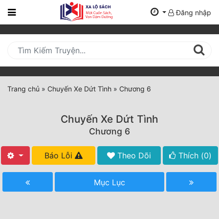
Đăng nhập
Trang
Chủ
Mới
Cập
Nhật
Trang chủ
»
Chuyến Xe Dứt Tình
»
Chương 6
(current)
BXH
Chuyến Xe Dứt Tình
Thể Loại
Chương 6
Báo Lỗi
Theo Dõi
Thích (
0
)
Tất Cả
Truyện Mới Ra
Mục Lục
Hoàn Thành