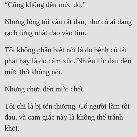
Cổ Đại
Du Hí
Nhưng lòng tôi vẫn rất đau, như có ai đang 
Dã Sử
Dị Giới
Tôi không phân biệt nổi là do bệnh cũ tái 
Dị Năng
phát hay là do cảm xúc. Nhiều lúc đau đến 
Gia Đấu
Góc Nhìn Nam
Góc Nhìn Nữ
Huyền Huyễn
Tôi chỉ là bị tổn thương. Có người làm tôi 
Huyền Nghi
đau, và cảm giác này là không thể tránh 
Huyền Ảo