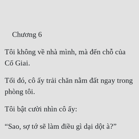
Free
Hậu Cung
Truyện Convert
Truyện Dịch
Tôi không về nhà mình, mà đến chỗ của 
Truyện Nhập Môn
Truyện ngắn
Tối đó, cô ấy trải chăn nằm đất ngay trong 
Xa Lộ Dịch
Cung Đấu
Cạnh Kỹ
Cổ Tiên Hiệp