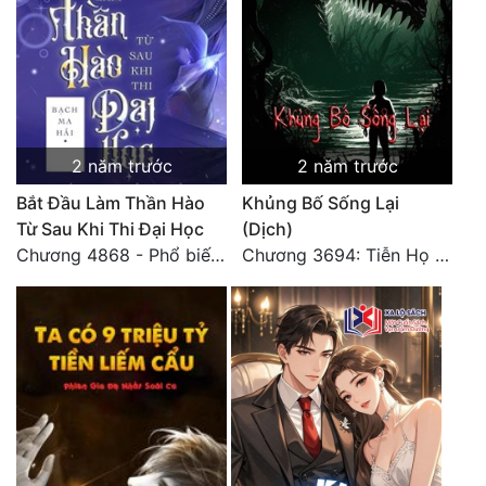
2 năm trước
2 năm trước
Bắt Đầu Làm Thần Hào
Khủng Bố Sống Lại
Từ Sau Khi Thi Đại Học
(Dịch)
Chương 4868 - Phổ biến Hạ Quốc tệ!
Chương 3694: Tiễn Họ Đoạn Đường Cuối - Hoàn