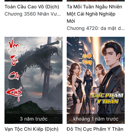
Toàn Cầu Cao Võ (Dịch)
Ta Mỗi Tuần Ngẫu Nhiên
Chương 3560 Nhân Vương trở về - END
Một Cái Nghề Nghiệp
Mới
Chương 4720: da mặt dày
3 năm trước
khoảng 1 năm trước
Vạn Tộc Chi Kiếp (Dịch)
Đô Thị Cực Phẩm Y Thần