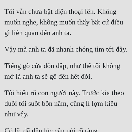
Đô Thị
Tôi vẫn chưa bật điện thoại lên. Không 
Đông Phương
muốn nghe, không muốn thấy bất cứ điều 
Đông Phương Huyền Huyễn
Đồng Nhân
Cẩu Đạo Trường Sinh
Tiếng gõ cửa dồn dập, như thể tôi không 
Ngự Thú
Truyện Nam
Tôi hiểu rõ con người này. Trước kia theo 
Truyện Nữ
đuổi tôi suốt bốn năm, cũng lì lợm kiểu 
Vô Địch Lưu
Xây Dựng Thế Lực
Đam Mỹ