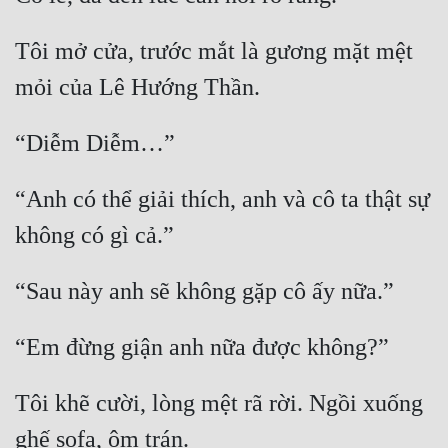
Đẹp
Tôi mở cửa, trước mắt là gương mặt mệt 
Đẹp Hiệp
Tính Cách Nhân Vật :
Cơ Trí
“Anh có thể giải thích, anh và cô ta thật sự 
Sát Phạt Quyết Đoán
Vô Sỉ
Điềm Đạm
Tôi khẽ cười, lòng mệt rã rời. Ngồi xuống 