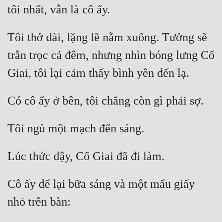
Mưu Mô
Tôi thở dài, lặng lẽ nằm xuống. Tưởng sẽ 
Mạt Thế
trằn trọc cả đêm, nhưng nhìn bóng lưng Cố 
Mỹ Thực
Ngôn Tình
Ngược
Nữ Cường
Nữ Phụ
Phong Thủy - Tâm Linh
Phương Tây
Cô ấy để lại bữa sáng và một mẩu giấy 
Phản Phái
Quan Trường