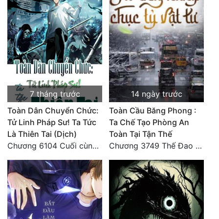
7 tháng trước
14 ngày trước
Toàn Dân Chuyển Chức:
Toàn Cầu Băng Phong :
Tử Linh Pháp Sư! Ta Tức
Ta Chế Tạo Phòng An
Là Thiên Tai (Dịch)
Toàn Tại Tận Thế
Chương 6104 Cuối cùng (HẾT)
Chương 3749 Thế Đao xuất kích