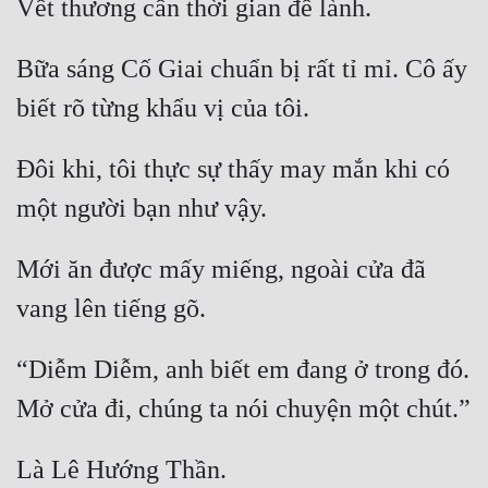
Tu Chân
Bữa sáng Cố Giai chuẩn bị rất tỉ mỉ. Cô ấy 
Tu Tiên
Tội Phạm
Vô Địch
Đôi khi, tôi thực sự thấy may mắn khi có 
Võ Hiệp
Võng Du
Mới ăn được mấy miếng, ngoài cửa đã 
Xuyên Không
Xuyên Nhanh
“Diễm Diễm, anh biết em đang ở trong đó. 
Xuyên Sách
Xuyên Thư
Điền Văn