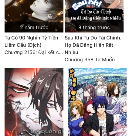
2 năm trước
8 tháng trước
Ta Có 90 Nghìn Tỷ Tiền
Sau Khi Tự Do Tài Chính,
Liếm Cẩu (Dịch)
Họ Đã Dâng Hiến Rất
Chương 2156: Đại kết cục!!!
Nhiều
Chương 958 Ta Muốn Cùng Các Cô Vĩnh Viễn Ở Bên Nhau (2) Hết