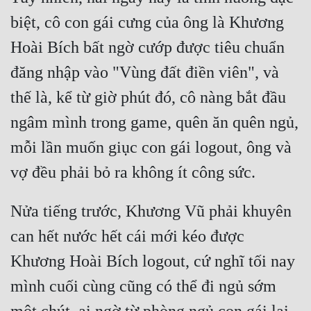
Cổ Đại
biệt, cô con gái cưng của ông là Khương 
Du Hí
Hoài Bích bất ngờ cướp được tiêu chuẩn 
Dã Sử
đăng nhập vào "Vùng đất điền viên", và 
Dị Giới
thế là, kể từ giờ phút đó, cô nàng bắt đầu 
ngâm mình trong game, quên ăn quên ngủ, 
Dị Năng
mỗi lần muốn giục con gái logout, ông và 
Gia Đấu
Góc Nhìn Nam
Góc Nhìn Nữ
Nửa tiếng trước, Khương Vũ phải khuyên 
Huyền Huyễn
can hết nước hết cái mới kéo được 
Khương Hoài Bích logout, cứ nghĩ tối nay 
Huyền Nghi
mình cuối cùng cũng có thể đi ngủ sớm 
Huyền Ảo