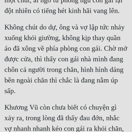
một chút, ai ngờ từ phòng ngủ con gái lại 
Hài Hước
Hệ Thống
Học Đường
Không chút do dự, ông và vợ lập tức nhảy 
xuống khỏi giường, không kịp thay quần 
Khoa Huyễn
áo đã xông về phía phòng con gái. Chờ mở 
Khoa Huyễn Không Gian
được cửa, thì thấy con gái nhà mình đang 
Kinh Dị
chôn cả người trong chăn, hình hình dáng 
Kiếm Hiệp
bên ngoài chăn thì chắc là đang nằm úp 
Kỳ Huyễn
Kỳ Ảo
Khương Vũ còn chưa biết có chuyện gì 
Linh Dị
xảy ra, trong lòng đã thấy đau đớn, nhắc 
Làm Giàu
vợ nhanh nhanh kéo con gái ra khỏi chăn, 
Lịch Sử