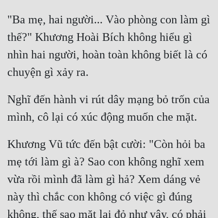
Tu Chân
"Ba mẹ, hai người... Vào phòng con làm gì 
Tu Tiên
thế?" Khương Hoài Bích không hiểu gì 
Tội Phạm
nhìn hai người, hoàn toàn không biết là có 
Vô Địch
Võ Hiệp
Nghĩ đến hành vi rút dây mạng bỏ trốn của 
Võng Du
Xuyên Không
Khương Vũ tức đến bật cười: "Còn hỏi ba 
Xuyên Nhanh
mẹ tới làm gì à? Sao con không nghĩ xem 
Xuyên Sách
vừa rồi mình đã làm gì hả? Xem dáng vẻ 
Xuyên Thư
này thì chắc con không có việc gì đúng 
Điền Văn
không, thế sao mặt lại đỏ như vậy, có phải 