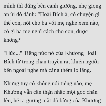
mình thì đứng bên cạnh giường, nhẹ giọng 
Mưu Mô
an ủi dỗ dành: "Hoài Bích à, có chuyện gì 
Mạt Thế
thế con, nói cho ba với mẹ nghe xem nào, 
Mỹ Thực
có gì ba mẹ nghĩ cách cho con, được 
Ngôn Tình
Ngược
"Hức..." Tiếng nức nở của Khương Hoài 
Nữ Cường
Bích từ trong chăn truyền ra, khiến người 
Nữ Phụ
Phong Thủy - Tâm Linh
Nhưng tuy cô không nói tiếng nào, mẹ 
Phương Tây
Khương vẫn cẩn thận nhấc một góc chăn 
Phản Phái
lên, hé ra gương mặt đỏ bừng của Khương 
Quan Trường