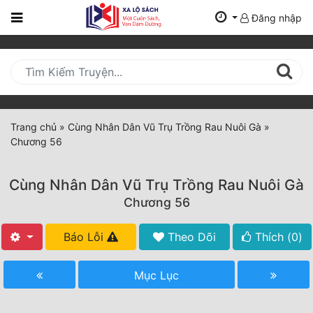
Đăng nhập
Trang
Chủ
Mới
Cập
Nhật
Trang chủ
»
Cùng Nhân Dân Vũ Trụ Trồng Rau Nuôi Gà
»
(current)
Chương 56
BXH
Thể Loại
Cùng Nhân Dân Vũ Trụ Trồng Rau Nuôi Gà
Chương 56
Tất Cả
Báo Lỗi
Theo Dõi
Thích (
0
)
Truyện Mới Ra
Mục Lục
Hoàn Thành