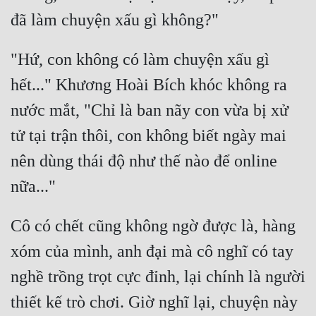
Đô Thị
Đông Phương
"Hứ, con không có làm chuyện xấu gì 
Đông Phương Huyền Huyễn
hết..." Khương Hoài Bích khóc không ra 
Đồng Nhân
nước mắt, "Chỉ là ban nãy con vừa bị xử 
tử tại trận thôi, con không biết ngày mai 
Cẩu Đạo Trường Sinh
nên dùng thái độ như thế nào để online 
Ngự Thú
Truyện Nam
Cô có chết cũng không ngờ được là, hàng 
Truyện Nữ
xóm của mình, anh đại mà cô nghĩ có tay 
Vô Địch Lưu
nghề trồng trọt cực đỉnh, lại chính là người 
Xây Dựng Thế Lực
thiết kế trò chơi. Giờ nghĩ lại, chuyện này 
Đam Mỹ