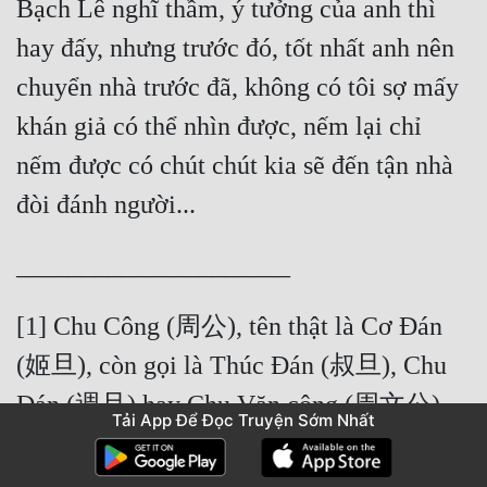
Bạch Lê nghĩ thầm, ý tưởng của anh thì 
hay đấy, nhưng trước đó, tốt nhất anh nên 
chuyển nhà trước đã, không có tôi sợ mấy 
khán giả có thể nhìn được, nếm lại chỉ 
nếm được có chút chút kia sẽ đến tận nhà 
[1] Chu Công (周公), tên thật là Cơ Đán 
(姬旦), còn gọi là Thúc Đán (叔旦), Chu 
Đán (週旦) hay Chu Văn công (周文公), 
Tải App Để Đọc Truyện Sớm Nhất
là công thần khai quốc nhà Chu trong lịch 
sử Trung Quốc. Ông có công giúp Chu Vũ 