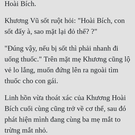
Quân Sự
Khương Vũ sốt ruột hỏi: "Hoài Bích, con 
Sảng Văn
Sắc
Sủng
"Đúng vậy, nếu bị sốt thì phải nhanh đi 
Thanh Xuân
uống thuốc." Trên mặt mẹ Khương cũng lộ 
vẻ lo lắng, muốn đứng lên ra ngoài tìm 
Tiên Hiệp
Tiểu Thuyết
Trinh Thám
Linh hồn vừa thoát xác của Khương Hoài 
Triều Đấu
Bích cuối cùng cũng trở về cơ thể, sau đó 
Trùng Sinh
phát hiện mình đang cùng ba mẹ mắt to 
Trọng Sinh