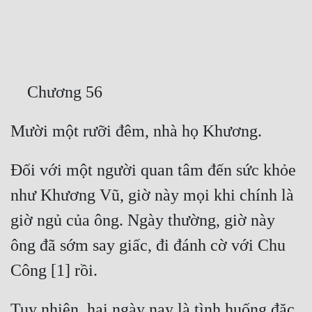
Free
Hậu Cung
Truyện Convert
Truyện Dịch
Truyện Nhập Môn
Truyện ngắn
Đối với một người quan tâm đến sức khỏe 
Xa Lộ Dịch
như Khương Vũ, giờ này mọi khi chính là 
giờ ngủ của ông. Ngày thường, giờ này 
Cung Đấu
ông đã sớm say giấc, đi đánh cờ với Chu 
Cạnh Kỹ
Cổ Tiên Hiệp
Tuy nhiên, hai ngày nay là tình huống đặc 