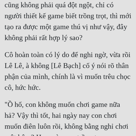
cũng không phải quá đột ngột, chỉ có 
Đẹp
người thiết kế game biết trồng trọt, thì mới 
Đẹp Hiệp
tạo ra được một game thú vị như vậy, đây 
Tính Cách Nhân Vật :
Cơ Trí
Cô hoàn toàn có lý do để nghi ngờ, vừa rồi 
Lê Lê, à không [Lê Bạch] cố ý nói rõ thân 
Sát Phạt Quyết Đoán
phận của mình, chính là vì muốn trêu chọc 
Vô Sỉ
Điềm Đạm
"Ồ hố, con không muốn chơi game nữa 
hả? Vậy thì tốt, hai ngày nay con chơi 
muốn điên luôn rồi, không bằng nghỉ chơi 