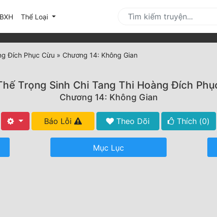
urrent)
BXH
Thể Loại
ng Đích Phục Cừu
»
Chương 14: Không Gian
Thế Trọng Sinh Chi Tang Thi Hoàng Đích Phụ
Chương 14: Không Gian
Báo Lỗi
Theo Dõi
Thích (
0
)
Mục Lục