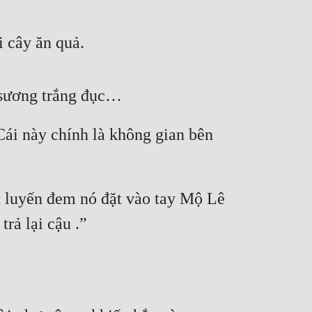
i cây ăn quả.
n sương trắng đục…
i này chính là không gian bên 
u luyến đem nó đặt vào tay Mộ Lê 
rả lại cậu .”