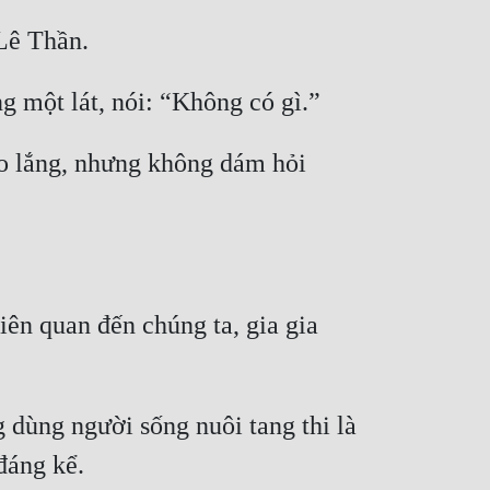
Lê Thần.
 một lát, nói: “Không có gì.”
 lắng, nhưng không dám hỏi 
n quan đến chúng ta, gia gia 
ùng người sống nuôi tang thi là 
đáng kể.