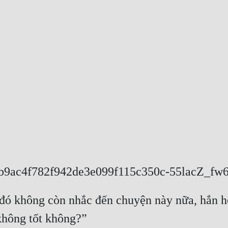
b9ac4f782f942de3e099f115c350c-55lacZ_fw
đó không còn nhắc đến chuyện này nữa, hắn hỏi
 không tốt không?”