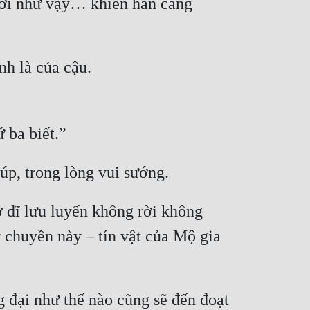
rời như vậy… khiến hắn càng 
nh là của cậu.
 ba biết.”
úp, trong lòng vui sướng.
dĩ lưu luyến không rời không 
 chuyền này – tín vật của Mộ gia 
đại như thế nào cũng sẽ đến đoạt 