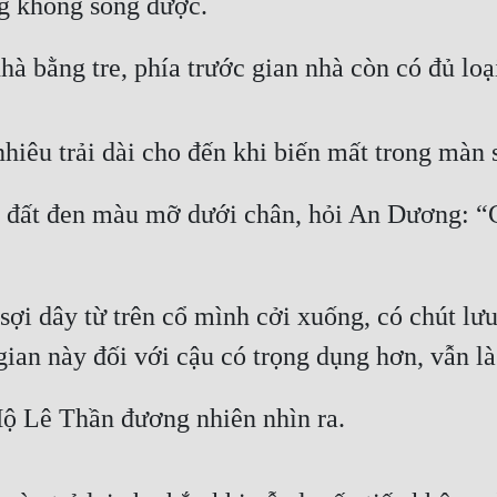
ng không sống được.
à bằng tre, phía trước gian nhà còn có đủ loạ
 nhiêu trải dài cho đến khi biến mất trong mà
ất đen màu mỡ dưới chân, hỏi An Dương: “Cá
sợi dây từ trên cổ mình cởi xuống, có chút lư
an này đối với cậu có trọng dụng hơn, vẫn là t
ộ Lê Thần đương nhiên nhìn ra.