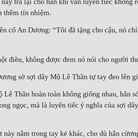
này trả lại cho hắn khi vẫn luyến tiếc không 
h thêm tín nhiệm.
ên cổ An Dương: “Tôi đã tặng cho cậu, nó chí
một điều, không được đem nó nói cho người thứ
ương sờ sợi dây Mộ Lê Thần tự tay đeo lên gi
ộ Lê Thần hoàn toàn không giống nhau, hắn sở 
ong ngọc, mà là luyến tiếc ý nghĩa của sợi dây
 này nằm trong tay kẻ khác, cho dù hắn cừơng 