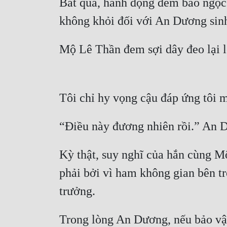
Bất quá, hành động đem bảo ngọc 
không khỏi đối với An Dương sin
Mộ Lê Thần đem sợi dây đeo lại l
Tôi chỉ hy vọng cậu đáp ứng tôi 
“Điều này đương nhiên rồi.” An D
Kỳ thật, suy nghĩ của hắn cùng M
phải bởi vì ham không gian bên tr
trưởng.
Trong lòng An Dương, nếu bảo vật