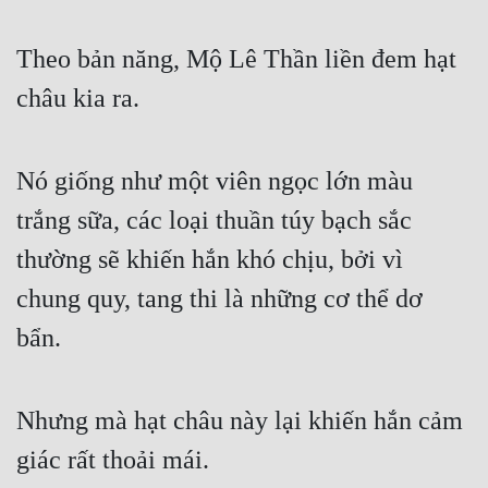
Mưu Mô
Theo bản năng, Mộ Lê Thần liền đem hạt 
Mạt Thế
châu kia ra.
Mỹ Thực
Ngôn Tình
Nó giống như một viên ngọc lớn màu 
trắng sữa, các loại thuần túy bạch sắc 
Ngược
thường sẽ khiến hắn khó chịu, bởi vì 
Nữ Cường
chung quy, tang thi là những cơ thể dơ 
Nữ Phụ
bẩn.
Phong Thủy - Tâm Linh
Phương Tây
Nhưng mà hạt châu này lại khiến hắn cảm 
Phản Phái
giác rất thoải mái.
Quan Trường