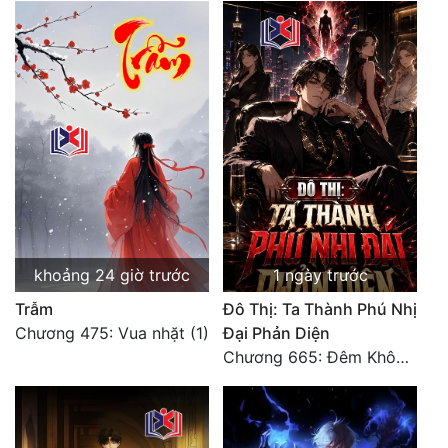
khoảng 24 giờ trước
1 ngày trước
Trẫm
Đô Thị: Ta Thành Phú Nhị
Chương 475: Vua nhặt (1)
Đại Phản Diện
Chương 665: Đêm Không Dấu Vết