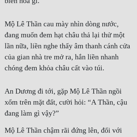
biến hóa gì.
Đô Thị
Đông Phương
Mộ Lê Thần cau mày nhìn dòng nước, 
Đông Phương Huyền Huyễn
đang muốn đem hạt châu thả lại thử một 
Đồng Nhân
lần nữa, liền nghe thấy âm thanh cánh cửa 
của gian nhà tre mở ra, hắn liền nhanh 
Cẩu Đạo Trường Sinh
chóng đem khỏa châu cất vào túi.
Ngự Thú
Truyện Nam
An Dương đi tới, gặp Mộ Lê Thần ngồi 
Truyện Nữ
xổm trên mặt đất, cười hỏi: “A Thần, cậu 
đang làm gì vậy?”
Vô Địch Lưu
Xây Dựng Thế Lực
Mộ Lê Thần chậm rãi đứng lên, đối với 
Đam Mỹ