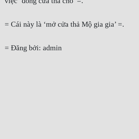
việc ‘đóng cửa thả chó’ =.
= Cái này là ‘mở cửa thả Mộ gia gia’ =.
= Đăng bởi: admin