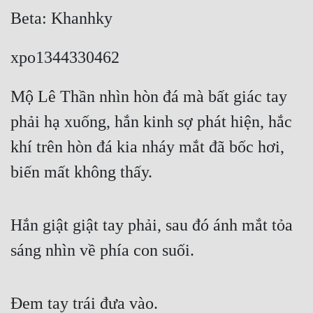
Cổ Đại
Beta: Khanhky
Du Hí
xpo1344330462
Dã Sử
Mộ Lê Thần nhìn hòn đá mà bất giác tay 
Dị Giới
phải hạ xuống, hắn kinh sợ phát hiện, hắc 
Dị Năng
khí trên hòn đá kia nháy mắt đã bốc hơi, 
Gia Đấu
biến mất không thấy.
Góc Nhìn Nam
Góc Nhìn Nữ
Hắn giật giật tay phải, sau đó ánh mắt tỏa 
Huyền Huyễn
sáng nhìn về phía con suối.
Huyền Nghi
Huyền Ảo
Đem tay trái đưa vào.