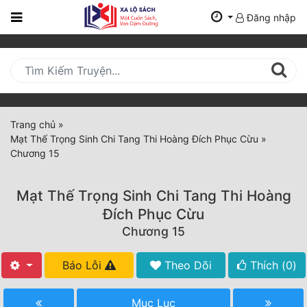
Đăng nhập
Trang
Chủ
Mới
Cập
Nhật
Trang chủ
»
(current)
Mạt Thế Trọng Sinh Chi Tang Thi Hoàng Đích Phục Cừu
»
BXH
Chương 15
Thể Loại
Mạt Thế Trọng Sinh Chi Tang Thi Hoàng
Đích Phục Cừu
Tất Cả
Chương 15
Truyện Mới Ra
Báo Lỗi
Theo Dõi
Thích (
0
)
Hoàn Thành
Mục Lục