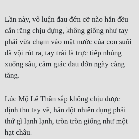
Hài Hước
Hệ Thống
Lần này, vô luận đau đớn cỡ nào hắn đều 
Học Đường
cắn răng chịu đựng, không giống như tay 
Khoa Huyễn
phải vừa chạm vào mặt nước của con suối 
đã vội rút ra, tay trái là trực tiếp nhúng 
Khoa Huyễn Không Gian
xuống sâu, cảm giác đau đớn ngày càng 
Kinh Dị
tăng.
Kiếm Hiệp
Kỳ Huyễn
Lúc Mộ Lê Thần sắp không chịu được 
Kỳ Ảo
định thu tay về, hắn đột nhiên đụng phải 
Linh Dị
thứ gì lạnh lạnh, tròn tròn giống như một 
Làm Giàu
hạt châu.
Lịch Sử