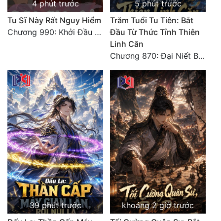
4 phút trước
5 phút trước
Tu Sĩ Này Rất Nguy Hiểm
Trăm Tuổi Tu Tiên: Bắt
Chương 990: Khởi Đầu Bất Thuận
Đầu Từ Thức Tỉnh Thiên
Linh Căn
Chương 870: Đại Niết Bàn Tiên Thuật!
39 phút trước
khoảng 2 giờ trước