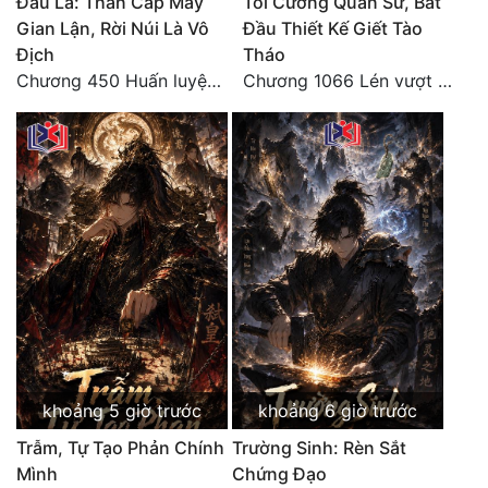
Đấu La: Thần Cấp Máy
Tối Cường Quân Sư, Bắt
Gian Lận, Rời Núi Là Vô
Đầu Thiết Kế Giết Tào
Địch
Tháo
Chương 450 Huấn luyện thực chiến, Long Linh Cơ đối chiến bốn người Cổ Nguyệt và Vũ Lân!
Chương 1066 Lén vượt Nam Bì, đánh thẳng Nghiệp Thành (2/2)
khoảng 5 giờ trước
khoảng 6 giờ trước
Trẫm, Tự Tạo Phản Chính
Trường Sinh: Rèn Sắt
Mình
Chứng Đạo