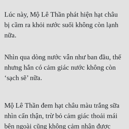
Quân Sự
Lúc này, Mộ Lê Thần phát hiện hạt châu 
Sảng Văn
bị cầm ra khỏi nước suối không còn lạnh 
Sắc
nữa.
Sủng
Thanh Xuân
Nhìn qua dòng nước vẫn như ban đầu, thế 
nhưng hắn có cảm giác nước không còn 
Tiên Hiệp
‘sạch sẽ’ nữa.
Tiểu Thuyết
Trinh Thám
Triều Đấu
Mộ Lê Thần đem hạt châu màu trắng sữa 
Trùng Sinh
nhìn cẩn thận, trừ bỏ cảm giác thoải mái 
Trọng Sinh
bên ngoài cũng không cảm nhận được 