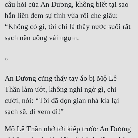
câu hỏi của An Dương, không biết tại sao 
Đẹp
hắn liền đem sự tình vừa rồi che giấu: 
Đẹp Hiệp
“Không có gì, tôi chỉ là thấy nước suối rất 
sạch nên uống vài ngụm.
Tính Cách Nhân Vật :
Cơ Trí
”
Sát Phạt Quyết Đoán
An Dương cũng thấy tay áo bị Mộ Lê 
Vô Sỉ
Thần làm ướt, không nghi ngờ gì, chỉ 
Điềm Đạm
cười, nói: “Tôi đã dọn gian nhà kia lại 
sạch sẽ, đi xem đi!”
Mộ Lê Thần nhớ tới kiếp trước An Dương 