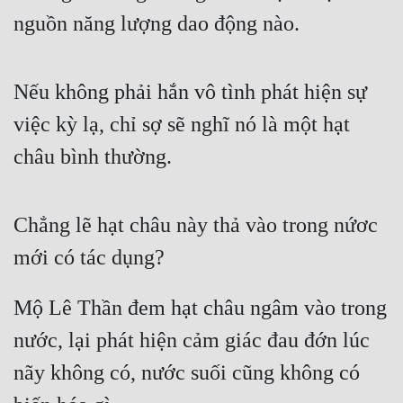
nguồn năng lượng dao động nào.
Tu Chân
Tu Tiên
Nếu không phải hắn vô tình phát hiện sự 
Tội Phạm
việc kỳ lạ, chỉ sợ sẽ nghĩ nó là một hạt 
Vô Địch
châu bình thường.
Võ Hiệp
Võng Du
Chẳng lẽ hạt châu này thả vào trong nứơc 
Xuyên Không
mới có tác dụng?
Xuyên Nhanh
Mộ Lê Thần đem hạt châu ngâm vào trong 
Xuyên Sách
nước, lại phát hiện cảm giác đau đớn lúc 
Xuyên Thư
nãy không có, nước suối cũng không có 
Điền Văn