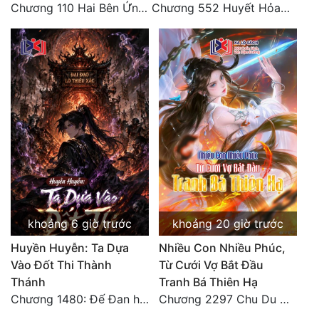
Chương 110 Hai Bên Ứng Phó
Chương 552 Huyết Hỏa Độn Hư, nhân quả chưa dứt
khoảng 6 giờ trước
khoảng 20 giờ trước
Huyền Huyễn: Ta Dựa
Nhiều Con Nhiều Phúc,
Vào Đốt Thi Thành
Từ Cưới Vợ Bắt Đầu
Thánh
Tranh Bá Thiên Hạ
Chương 1480: Đế Đan hiện
Chương 2297 Chu Du Du mang thai