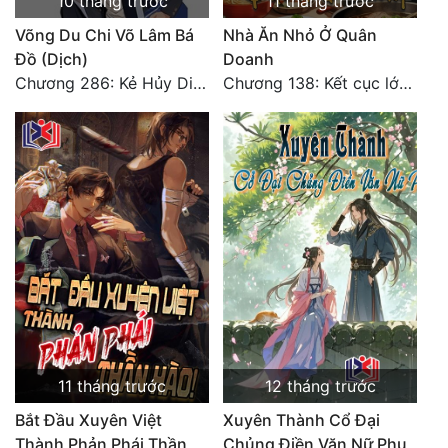
10 tháng trước
11 tháng trước
Võng Du Chi Võ Lâm Bá
Nhà Ăn Nhỏ Ở Quân
Đồ (Dịch)
Doanh
Chương 286: Kẻ Hủy Diệt báo danh (Hết)
Chương 138: Kết cục lớn (5)
11 tháng trước
12 tháng trước
Bắt Đầu Xuyên Việt
Xuyên Thành Cổ Đại
Thành Phản Phái Thần
Chủng Điền Văn Nữ Phụ