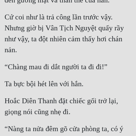
Mưu Mô
Cứ coi như là trả công lần trước vậy. 
Mạt Thế
Nhưng giờ bị Vân Tịch Nguyệt quấy rầy 
Mỹ Thực
như vậy, ta đột nhiên cảm thấy hơi chán 
Ngôn Tình
Ngược
Nữ Cường
Nữ Phụ
Phong Thủy - Tâm Linh
Hoắc Diên Thanh đặt chiếc gối trở lại, 
Phương Tây
Phản Phái
“Nàng ta nửa đêm gõ cửa phòng ta, có ý 
Quan Trường