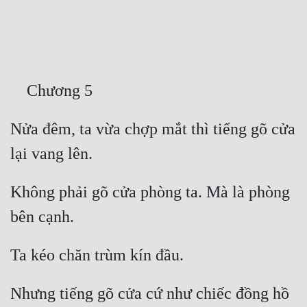
Free
Hậu Cung
Truyện Convert
Truyện Dịch
Nửa đêm, ta vừa chợp mắt thì tiếng gõ cửa 
Truyện Nhập Môn
Truyện ngắn
Xa Lộ Dịch
Không phải gõ cửa phòng ta. Mà là phòng 
Cung Đấu
Cạnh Kỹ
Cổ Tiên Hiệp
Nhưng tiếng gõ cửa cứ như chiếc đồng hồ 