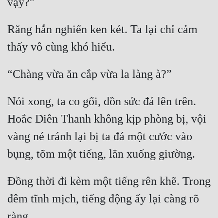
Tu Chân
Răng hắn nghiến ken két. Ta lại chỉ cảm 
Tu Tiên
Tội Phạm
Vô Địch
Võ Hiệp
Nói xong, ta co gối, dồn sức đá lên trên. 
Võng Du
Hoắc Diên Thanh không kịp phòng bị, vội 
Xuyên Không
vàng né tránh lại bị ta đá một cước vào 
Xuyên Nhanh
Xuyên Sách
Đồng thời đi kèm một tiếng rên khẽ. Trong 
Xuyên Thư
đêm tĩnh mịch, tiếng động ấy lại càng rõ 
Điền Văn