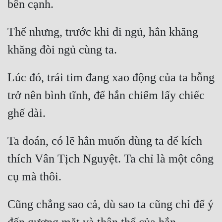
Hài Hước
Hệ Thống
Thế nhưng, trước khi đi ngủ, hắn khăng 
Học Đường
Khoa Huyễn
Lúc đó, trái tim đang xao động của ta bỗng 
Khoa Huyễn Không Gian
trở nên bình tĩnh, để hắn chiếm lấy chiếc 
Kinh Dị
Kiếm Hiệp
Ta đoán, có lẽ hắn muốn dùng ta để kích 
Kỳ Huyễn
thích Vân Tịch Nguyệt. Ta chỉ là một công 
Kỳ Ảo
Linh Dị
Làm Giàu
Cũng chẳng sao cả, dù sao ta cũng chỉ để ý 
Lịch Sử