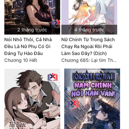
2 tháng trước
4 tháng trước
Nói Nhỏ Thôi, Cả Nhà
Nữ Chính Từ Trong Sách
Đều Là Nữ Phụ Có Gì
Chạy Ra Ngoài Rồi Phải
Đáng Tự Hào Đâu
Làm Sao Đây? (Dịch)
Chương 10 Hết
Chương 685: Lại tìm Thanh Long (1)