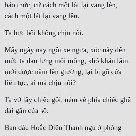
báo thức, cứ cách một lát lại vang lên, 
Cổ Đại
Du Hí
Dã Sử
Dị Giới
Mấy ngày nay ngồi xe ngựa, xóc nảy đến 
Dị Năng
mức ta đau lưng mỏi mông, khó khăn lắm 
Gia Đấu
mới được nằm lên giường, lại bị gõ cửa 
Góc Nhìn Nam
Góc Nhìn Nữ
Ta vớ lấy chiếc gối, ném về phía chiếc ghế 
Huyền Huyễn
Huyền Nghi
Huyền Ảo
Ban đầu Hoắc Diên Thanh ngủ ở phòng 