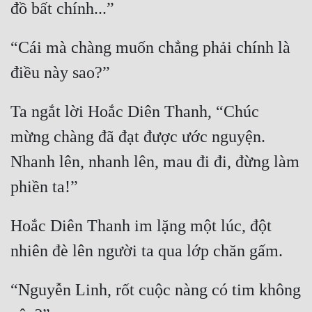
Quân Sự
“Cái mà chàng muốn chẳng phải chính là 
Sảng Văn
Sắc
Sủng
Ta ngắt lời Hoắc Diên Thanh, “Chúc 
Thanh Xuân
mừng chàng đã đạt được ước nguyện. 
Nhanh lên, nhanh lên, mau đi đi, đừng làm 
Tiên Hiệp
Tiểu Thuyết
Trinh Thám
Hoắc Diên Thanh im lặng một lúc, đột 
Triều Đấu
Trùng Sinh
“Nguyễn Linh, rốt cuộc nàng có tim không 
Trọng Sinh