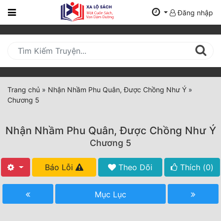
Đăng nhập
Trang
Chủ
Mới
Cập
Nhật
Trang chủ
»
Nhận Nhầm Phu Quân, Được Chồng Như Ý
»
(current)
Chương 5
BXH
Thể Loại
Nhận Nhầm Phu Quân, Được Chồng Như Ý
Chương 5
Tất Cả
Báo Lỗi
Theo Dõi
Thích (
0
)
Truyện Mới Ra
Mục Lục
Hoàn Thành