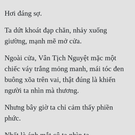
Đẹp
Đẹp Hiệp
Ta dứt khoát đạp chăn, nhảy xuống 
Tính Cách Nhân Vật :
Cơ Trí
Ngoài cửa, Vân Tịch Nguyệt mặc một 
Sát Phạt Quyết Đoán
chiếc váy trắng mỏng manh, mái tóc đen 
Vô Sỉ
buông xõa trên vai, thật đúng là khiến 
Điềm Đạm
Nhưng bây giờ ta chỉ cảm thấy phiền 