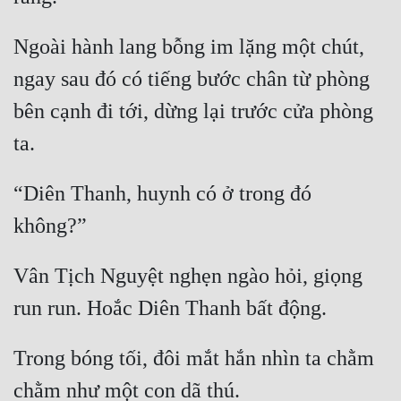
Đô Thị
Ngoài hành lang bỗng im lặng một chút, 
Đông Phương
ngay sau đó có tiếng bước chân từ phòng 
Đông Phương Huyền Huyễn
bên cạnh đi tới, dừng lại trước cửa phòng 
Đồng Nhân
Cẩu Đạo Trường Sinh
“Diên Thanh, huynh có ở trong đó 
Ngự Thú
Truyện Nam
Vân Tịch Nguyệt nghẹn ngào hỏi, giọng 
Truyện Nữ
Vô Địch Lưu
Trong bóng tối, đôi mắt hắn nhìn ta chằm 
Xây Dựng Thế Lực
Đam Mỹ