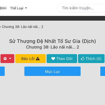
urrent)
BXH
Thể Loại
»
Chương 38: Lão nãi nãi... 2
Sử Thượng Đệ Nhất Tổ Sư Gia (Dịch)
Chương 38: Lão nãi nãi... 2
Báo Lỗi
Theo Dõi
Thích (
0
)
Mục Lục