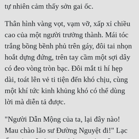
Đô Thị
Đông Phương
Thân hình vàng vọt, vạm vỡ, xấp xỉ chiều 
Đông Phương Huyền Huyễn
cao của một người trưởng thành. Mái tóc 
Đồng Nhân
trắng bồng bềnh phủ trên gáy, đôi tai nhọn 
hoắt dựng đứng, trên tay cầm một sợi dây 
Cẩu Đạo Trường Sinh
có đeo vòng tròn bạc. Đôi mắt ti hí hẹp 
Ngự Thú
dài, toát lên vẻ ti tiện đến khó chịu, cùng 
Truyện Nam
một khí tức kinh khủng khó có thể dùng 
Truyện Nữ
Vô Địch Lưu
"Người Dẫn Mộng của ta, lại đây nào! 
Xây Dựng Thế Lực
Mau chào lão sư Đường Nguyệt đi!" Lạc 
Đam Mỹ