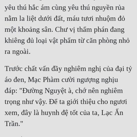
Cổ Đại
yêu thú hắc ám cùng yêu thú nguyền rủa 
Du Hí
nằm la liệt dưới đất, máu tươi nhuộm đỏ 
một khoảng sân. Chư vị thẩm phán đang 
Dã Sử
khiêng đủ loại vật phẩm từ căn phòng nhỏ 
Dị Giới
Dị Năng
Gia Đấu
Trước chất vấn đầy nghiêm nghị của đại tỷ 
Góc Nhìn Nam
áo đen, Mạc Phàm cười ngượng nghịu 
đáp: "Đường Nguyệt à, chớ nên nghiêm 
Góc Nhìn Nữ
trọng như vậy. Để ta giới thiệu cho ngươi 
Huyền Huyễn
xem, đây là huynh đệ tốt của ta, Lạc Ấn 
Huyền Nghi
Huyền Ảo