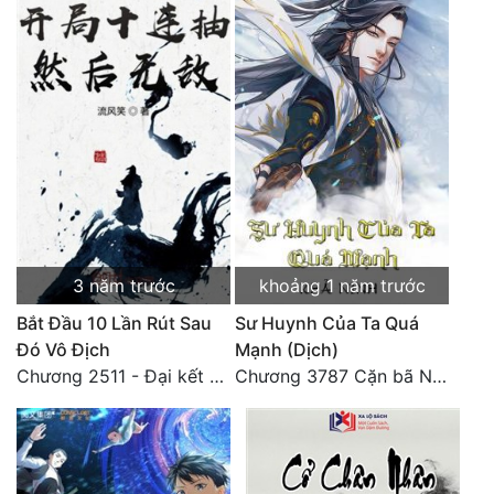
3 năm trước
khoảng 1 năm trước
Bắt Đầu 10 Lần Rút Sau
Sư Huynh Của Ta Quá
Đó Vô Địch
Mạnh (Dịch)
Chương 2511 - Đại kết cục, Phiên ngoại thiên: Chư thiên quy nhất giới, vĩnh hằng thế giới. Hết!
Chương 3787 Cặn bã Nam Thiên Đạo