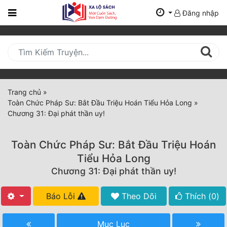
Đăng nhập
Trang
Chủ
Mới
Cập
Nhật
Trang chủ
»
(current)
Toàn Chức Pháp Sư: Bắt Đầu Triệu Hoán Tiểu Hỏa Long
»
BXH
Chương 31: Đại phát thần uy!
Thể Loại
Toàn Chức Pháp Sư: Bắt Đầu Triệu Hoán
Tiểu Hỏa Long
Tất Cả
Chương 31: Đại phát thần uy!
Truyện Mới Ra
Báo Lỗi
Theo Dõi
Thích (
0
)
Hoàn Thành
Mục Lục