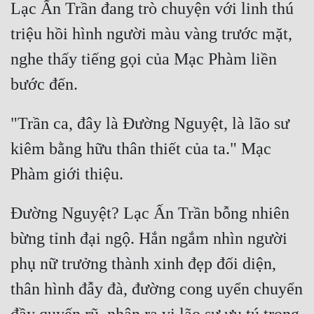
Hài Hước
Lạc Ấn Trần đang trò chuyện với linh thú 
triệu hồi hình người màu vàng trước mặt, 
Hệ Thống
nghe thấy tiếng gọi của Mạc Phàm liền 
Học Đường
Khoa Huyễn
Khoa Huyễn Không Gian
"Trần ca, đây là Đường Nguyệt, là lão sư 
Kinh Dị
kiêm bằng hữu thân thiết của ta." Mạc 
Kiếm Hiệp
Kỳ Huyễn
Đường Nguyệt? Lạc Ấn Trần bỗng nhiên 
Kỳ Ảo
bừng tỉnh đại ngộ. Hắn ngắm nhìn người 
Linh Dị
phụ nữ trưởng thành xinh đẹp đối diện, 
Làm Giàu
thân hình đẫy đà, đường cong uyển chuyển 
Lịch Sử