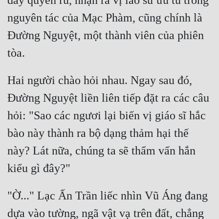
đầy quyến rũ, nhận ra vị lão sư ưu tú trong 
nguyên tác của Mạc Phàm, cũng chính là 
Mưu Mô
Đường Nguyệt, một thành viên của phiên 
Mạt Thế
Mỹ Thực
Ngôn Tình
Hai người chào hỏi nhau. Ngay sau đó, 
Đường Nguyệt liền liên tiếp đặt ra các câu 
Ngược
hỏi: "Sao các ngươi lại biến vị giáo sĩ hắc 
Nữ Cường
bào này thành ra bộ dạng thảm hại thế 
Nữ Phụ
này? Lát nữa, chúng ta sẽ thẩm vấn hắn 
Phong Thủy - Tâm Linh
Phương Tây
"Ờ..." Lạc Ấn Trần liếc nhìn Vũ Áng đang 
Phản Phái
dựa vào tường, ngã vật vạ trên đất, chẳng 
Quan Trường