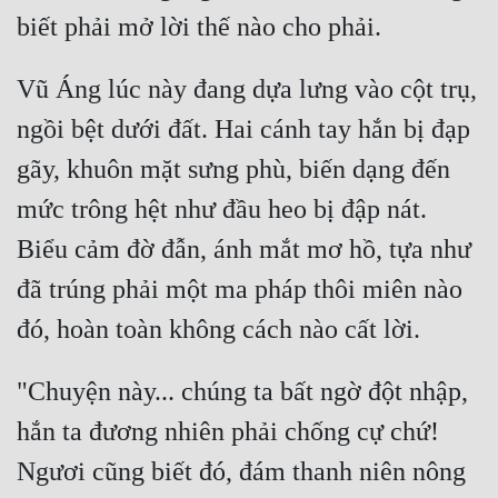
Quân Sự
Sảng Văn
Vũ Áng lúc này đang dựa lưng vào cột trụ, 
Sắc
ngồi bệt dưới đất. Hai cánh tay hắn bị đạp 
gãy, khuôn mặt sưng phù, biến dạng đến 
Sủng
mức trông hệt như đầu heo bị đập nát. 
Thanh Xuân
Biểu cảm đờ đẫn, ánh mắt mơ hồ, tựa như 
Tiên Hiệp
đã trúng phải một ma pháp thôi miên nào 
Tiểu Thuyết
Trinh Thám
"Chuyện này... chúng ta bất ngờ đột nhập, 
Triều Đấu
hắn ta đương nhiên phải chống cự chứ! 
Trùng Sinh
Ngươi cũng biết đó, đám thanh niên nông 
Trọng Sinh