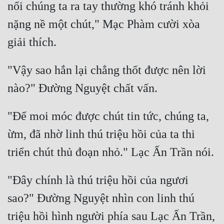
nổi chúng ta ra tay thường khó tránh khỏi 
Tu Chân
nặng nề một chút," Mạc Phàm cười xòa 
Tu Tiên
Tội Phạm
"Vậy sao hắn lại chẳng thốt được nên lời 
Vô Địch
Võ Hiệp
Võng Du
"Để moi móc được chút tin tức, chúng ta, 
Xuyên Không
ừm, đã nhờ linh thú triệu hồi của ta thi 
Xuyên Nhanh
Xuyên Sách
"Đây chính là thú triệu hồi của ngươi 
Xuyên Thư
sao?" Đường Nguyệt nhìn con linh thú 
Điền Văn
triệu hồi hình người phía sau Lạc Ấn Trần, 