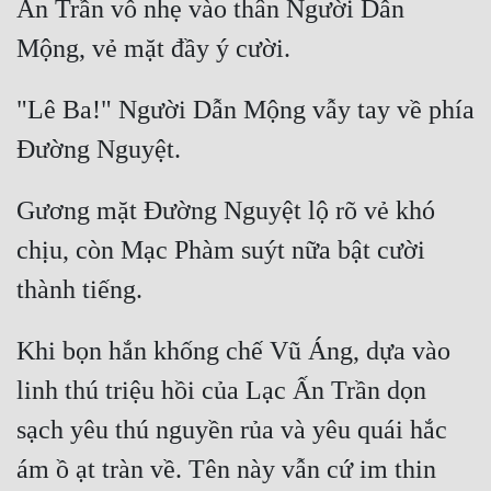
Ấn Trần vỗ nhẹ vào thân Người Dẫn 
Đẹp
Đẹp Hiệp
"Lê Ba!" Người Dẫn Mộng vẫy tay về phía 
Tính Cách Nhân Vật :
Cơ Trí
Gương mặt Đường Nguyệt lộ rõ vẻ khó 
Sát Phạt Quyết Đoán
chịu, còn Mạc Phàm suýt nữa bật cười 
Vô Sỉ
Điềm Đạm
Khi bọn hắn khống chế Vũ Áng, dựa vào 
linh thú triệu hồi của Lạc Ấn Trần dọn 
sạch yêu thú nguyền rủa và yêu quái hắc 
ám ồ ạt tràn về. Tên này vẫn cứ im thin 