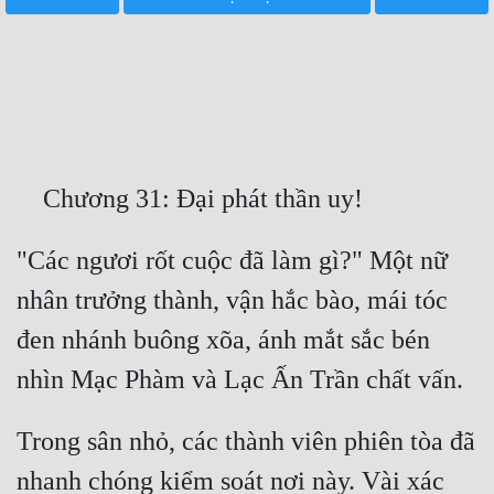
Free
Hậu Cung
Truyện Convert
Truyện Dịch
Truyện Nhập Môn
Truyện ngắn
"Các ngươi rốt cuộc đã làm gì?" Một nữ 
nhân trưởng thành, vận hắc bào, mái tóc 
Xa Lộ Dịch
đen nhánh buông xõa, ánh mắt sắc bén 
Cung Đấu
Cạnh Kỹ
Trong sân nhỏ, các thành viên phiên tòa đã 
Cổ Tiên Hiệp
nhanh chóng kiểm soát nơi này. Vài xác 