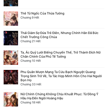
Quân Sự
Thê Tử Ngốc Của Thừa Tướng
Sảng Văn
Chương 9 Hết
Sắc
Thái Giám Sợ Đứa Trẻ Điên, Nhưng Chính Hắn Đã Bức
Sủng
Chết Trưởng Công Chúa
Chương 21 Hết
Thanh Xuân
Ta, Ác Quỷ Lười Biếng Chuyển Thế, Trở Thành Đích Nữ
Tiên Hiệp
Chân Chính Của Phủ Tể Tướng
Chương 10 Hết
Tiểu Thuyết
Phu Quân Mượn Mạng Ta Cứu Bạch Nguyệt Quang:
Trinh Thám
Trọng Sinh Trở Về, Ta Tác Hợp Minh Hôn Cho Hai Người
Bọn Họ
Triều Đấu
Chương 33 Hết
Trùng Sinh
Nữ Chính Chứng Không Chịu Khuất Phục: Từ Đồng Ý
Hầu Hạ Đến Ngôi Hoàng Hậu
Chương 18 Hết
Trọng Sinh