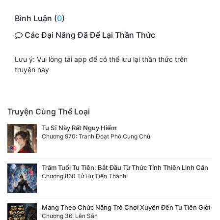
Bình Luận (
0
)
Mưu Mô
Các Đại Năng Đã Để Lại Thần Thức
Mạt Thế
Mỹ Thực
Lưu ý: Vui lòng tải app để có thể lưu lại thần thức trên
truyện này
Ngôn Tình
Ngược
Truyện Cùng Thể Loại
Nữ Cường
Tu Sĩ Này Rất Nguy Hiểm
Nữ Phụ
Chương 970: Tranh Đoạt Phó Cung Chủ
Phong Thủy - Tâm Linh
Trăm Tuổi Tu Tiên: Bắt Đầu Từ Thức Tỉnh Thiên Linh Căn
Phương Tây
Chương 860 Tử Hư Tiên Thành!
Phản Phái
Mang Theo Chức Năng Trò Chơi Xuyên Đến Tu Tiên Giới
Quan Trường
Chương 36: Lên Sân