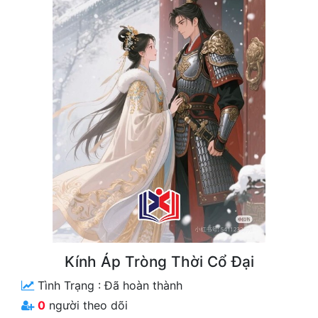
Free
Hậu Cung
Truyện Convert
Truyện Dịch
Truyện Nhập Môn
Truyện ngắn
Xa Lộ Dịch
Cung Đấu
Kính Áp Tròng Thời Cổ Đại
Cạnh Kỹ
Tình Trạng :
Đã hoàn thành
Cổ Tiên Hiệp
0
người theo dõi