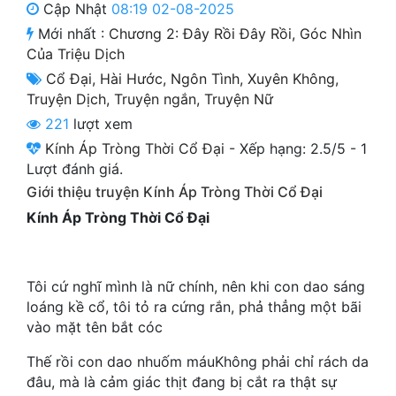
Cập Nhật
08:19 02-08-2025
Cổ Đại
Mới nhất :
Chương 2: Đây Rồi Đây Rồi, Góc Nhìn
Du Hí
Của Triệu Dịch
Cổ Đại
,
Hài Hước
,
Ngôn Tình
,
Xuyên Không
,
Dã Sử
Truyện Dịch
,
Truyện ngắn
,
Truyện Nữ
Dị Giới
221
lượt xem
Kính Áp Tròng Thời Cổ Đại
-
Xếp hạng:
2.5
/
5
-
1
Dị Năng
Lượt đánh giá.
Gia Đấu
Giới thiệu truyện Kính Áp Tròng Thời Cổ Đại
Kính Áp Tròng Thời Cổ Đại
Góc Nhìn Nam
Góc Nhìn Nữ
Tôi cứ nghĩ mình là nữ chính, nên khi con dao sáng
Huyền Huyễn
loáng kề cổ, tôi tỏ ra cứng rắn, phả thẳng một bãi
vào mặt tên bắt cóc
Huyền Nghi
Thế rồi con dao nhuốm máuKhông phải chỉ rách da
Huyền Ảo
đâu, mà là cảm giác thịt đang bị cắt ra thật sự