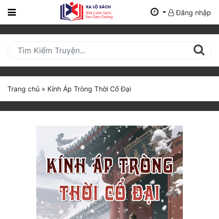
Đăng nhập
Trang
Chủ
Mới
Cập
Nhật
Trang chủ
»
Kính Áp Tròng Thời Cổ Đại
(current)
BXH
Thể Loại
Tất Cả
Truyện Mới Ra
Hoàn Thành