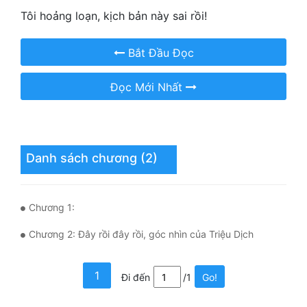
Hài Hước
Tôi hoảng loạn, kịch bản này sai rồi!
Hệ Thống
Bắt Đầu Đọc
Học Đường
Đọc Mới Nhất
Khoa Huyễn
Khoa Huyễn Không Gian
Kinh Dị
Danh sách chương (2)
Kiếm Hiệp
Kỳ Huyễn
Chương 1:
Kỳ Ảo
Chương 2: Đây rồi đây rồi, góc nhìn của Triệu Dịch
Linh Dị
1
Đi đến
/1
Go!
Làm Giàu
Lịch Sử