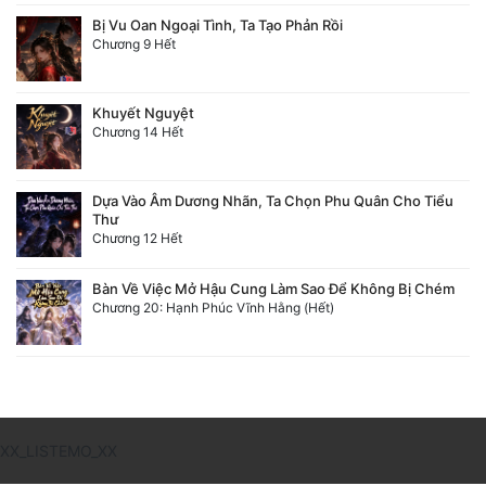
Tu Chân
Bị Vu Oan Ngoại Tình, Ta Tạo Phản Rồi
Chương 9 Hết
Tu Tiên
Tội Phạm
Khuyết Nguyệt
Chương 14 Hết
Vô Địch
Võ Hiệp
Dựa Vào Âm Dương Nhãn, Ta Chọn Phu Quân Cho Tiểu
Thư
Chương 12 Hết
Võng Du
Xuyên Không
Bàn Về Việc Mở Hậu Cung Làm Sao Để Không Bị Chém
Chương 20: Hạnh Phúc Vĩnh Hằng (Hết)
Xuyên Nhanh
Xuyên Sách
Xuyên Thư
XX_LISTEMO_XX
Điền Văn