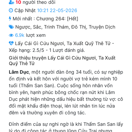
10
người theo dõi
Cổ Đại
Cập Nhật
10:21 22-05-2026
Du Hí
Mới nhất :
Chương 264: [Hết]
Ngược
,
Sắc
,
Trinh Thám
,
Đô Thị
,
Truyện Dịch
Dã Sử
6.9k
lượt xem
Dị Giới
Lấy Cái Gì Cứu Ngươi, Ta Xuất Quỹ Thê Tử
-
Xếp hạng:
2.5
/
5
-
1
Lượt đánh giá.
Dị Năng
Giới thiệu truyện Lấy Cái Gì Cứu Ngươi, Ta Xuất
Quỹ Thê Tử
Gia Đấu
Lâm Dục
, một người đàn ông 34 tuổi, có sự nghiệp
Góc Nhìn Nam
ổn định và kết hôn với người vợ trẻ kém mình 10
tuổi (Thẩm San San). Cuộc sống hôn nhân vốn
Góc Nhìn Nữ
bình yên, hạnh phúc bỗng chốc rạn nứt khi Lâm
Huyền Huyễn
Dục phát hiện những dấu hiệu bất thường từ vợ: cô
đổi mật khẩu điện thoại, lén lút nhắn tin lúc nửa
Huyền Nghi
đêm và thường xuyên đi công tác.
Huyền Ảo
Đỉnh điểm của sự nghi ngờ là khi Thẩm San San lấy
lý do đi công tác ở thung lũng Cửu Trại nhưng