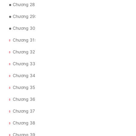
Đô Thị
Chương 28
Chương 29:
Đông Phương
Chương 30
Đông Phương Huyền Huyễn
Chương 31:
Đồng Nhân
Chương 32
Cẩu Đạo Trường Sinh
Chương 33
Ngự Thú
Chương 34
Truyện Nam
Chương 35
Chương 36
Truyện Nữ
Chương 37
Vô Địch Lưu
Chương 38
Xây Dựng Thế Lực
Chương 39
Đam Mỹ