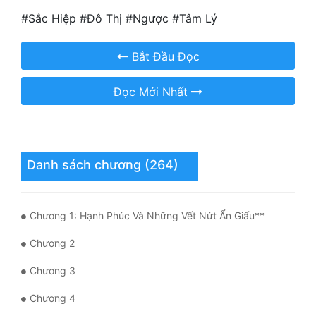
#Sắc Hiệp #Đô Thị #Ngược #Tâm Lý
Mưu Mô
Mạt Thế
Bắt Đầu Đọc
Mỹ Thực
Đọc Mới Nhất
Ngôn Tình
Ngược
Danh sách chương (264)
Nữ Cường
Nữ Phụ
Chương 1: Hạnh Phúc Và Những Vết Nứt Ẩn Giấu**
Phong Thủy - Tâm Linh
Chương 2
Phương Tây
Chương 3
Phản Phái
Chương 4
Quan Trường