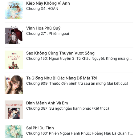
Kiếp Này Không Vì Anh
Chương 34: HOÀN
Vinh Hoa Phú Quý
Chương 271: Phiên ngoại
Sao Không Cùng Thuyền Vượt Sông
Chương 150: Ngoại truyện 3: Từ Khấu Nguyệt: Không mưa gió cũng không tình
Ta Giống Như Bị Các Nàng Để Mắt Tới
Chương 909: Thuốc đến bệnh trừ sau ăn mừng (đại kết cục)
Định Mệnh Anh Và Em
Chương 387: Sự ngọt ngào hạnh phúc (Kết thúc)
Sai Phi Dụ Tình
Chương 160: Phiên Ngoại Hạnh Phúc: Hoàng Hậu Là Quan Trọng Nhất (Hạ)