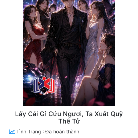
Free
Hậu Cung
Truyện Convert
Truyện Dịch
Truyện Nhập Môn
Truyện ngắn
Xa Lộ Dịch
Cung Đấu
Lấy Cái Gì Cứu Ngươi, Ta Xuất Quỹ
Cạnh Kỹ
Thê Tử
Cổ Tiên Hiệp
Tình Trạng :
Đã hoàn thành