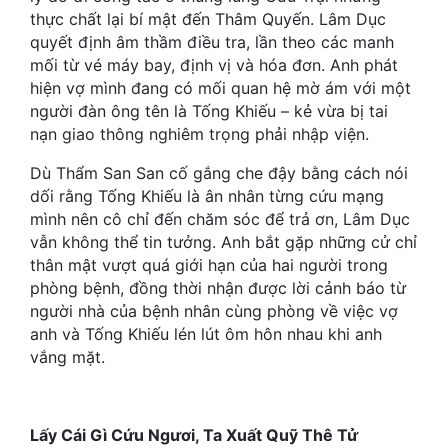
Hài Hước
thực chất lại bí mật đến Thâm Quyến. Lâm Dục
quyết định âm thầm điều tra, lần theo các manh
Hệ Thống
mối từ vé máy bay, định vị và hóa đơn. Anh phát
Học Đường
hiện vợ mình đang có mối quan hệ mờ ám với một
người đàn ông tên là Tống Khiếu – kẻ vừa bị tai
Khoa Huyễn
nạn giao thông nghiêm trọng phải nhập viện.
Khoa Huyễn Không Gian
Dù Thẩm San San cố gắng che đậy bằng cách nói
dối rằng Tống Khiếu là ân nhân từng cứu mạng
Kinh Dị
mình nên cô chỉ đến chăm sóc để trả ơn, Lâm Dục
vẫn không thể tin tưởng. Anh bắt gặp những cử chỉ
Kiếm Hiệp
thân mật vượt quá giới hạn của hai người trong
Kỳ Huyễn
phòng bệnh, đồng thời nhận được lời cảnh báo từ
người nhà của bệnh nhân cùng phòng về việc vợ
Kỳ Ảo
anh và Tống Khiếu lén lút ôm hôn nhau khi anh
vắng mặt.
Linh Dị
Làm Giàu
Lấy Cái Gì Cứu Ngươi, Ta Xuất Quỹ Thê Tử
Lịch Sử