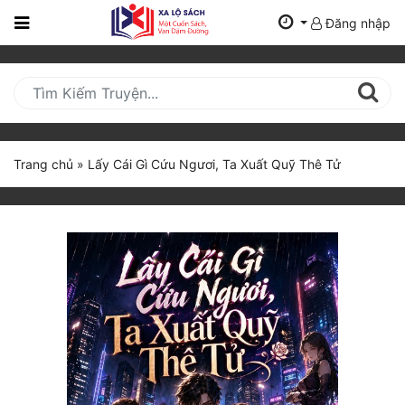
Đăng nhập
Trang
Chủ
Mới
Cập
Nhật
Trang chủ
»
Lấy Cái Gì Cứu Ngươi, Ta Xuất Quỹ Thê Tử
(current)
BXH
Thể Loại
Tất Cả
Truyện Mới Ra
Hoàn Thành