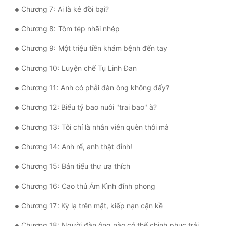
Chương 7: Ai là kẻ đồi bại?
Quân Sự
Chương 8: Tôm tép nhãi nhép
Sảng Văn
Chương 9: Một triệu tiền khám bệnh đến tay
Sắc
Chương 10: Luyện chế Tụ Linh Đan
Sủng
Chương 11: Anh có phải đàn ông không đấy?
Thanh Xuân
Chương 12: Biểu tỷ bao nuôi "trai bao" à?
Tiên Hiệp
Chương 13: Tôi chỉ là nhân viên quèn thôi mà
Tiểu Thuyết
Chương 14: Anh rể, anh thật đỉnh!
Trinh Thám
Chương 15: Bản tiểu thư ưa thích
Triều Đấu
Chương 16: Cao thủ Ám Kình đỉnh phong
Trùng Sinh
Chương 17: Kỳ lạ trên mặt, kiếp nạn cận kề
Trọng Sinh
Chương 18: Người đàn ông nào có thể chinh phục trái tim cô ấy?