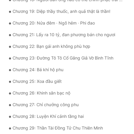
Tu Chân
Chương 19: Diệp thầy thuốc, anh quả thật là thần!
Tu Tiên
Chương 20: Nửa đêm · Ngõ hẻm · Phi đao
Tội Phạm
Chương 21: Lấy ra 10 tỷ, đan phương bán cho ngươi
Vô Địch
Chương 22: Bạn gái anh không phù hợp
Võ Hiệp
Chương 23: Đường Tô Tô Cố Gắng Giả Vờ Bình Tĩnh
Võng Du
Chương 24: Bá khí hộ phu
Xuyên Không
Chương 25: Xoa đầu giết
Xuyên Nhanh
Chương 26: Khinh sân bạc nộ
Xuyên Sách
Chương 27: Chỉ chưởng công phu
Xuyên Thư
Chương 28: Luyện Khí cảnh tầng hai
Điền Văn
Chương 29: Thần Tài Đồng Tử Chu Thiên Minh