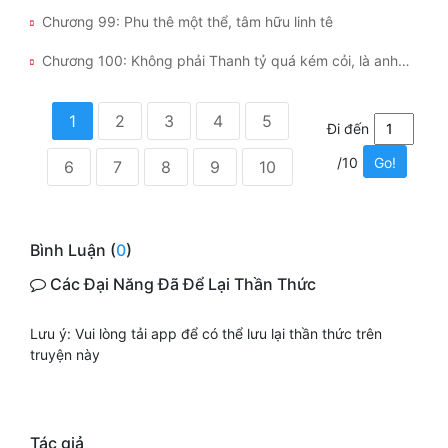
Chương 99: Phu thê một thể, tâm hữu linh tê
Chương 100: Không phải Thanh tỷ quá kém cỏi, là anh quá lợi hại
1
2
3
4
5
Đi đến
/10
Go!
6
7
8
9
10
Bình Luận (
0
)
Các Đại Năng Đã Để Lại Thần Thức
Lưu ý: Vui lòng tải app để có thể lưu lại thần thức trên
truyện này
Tác giả