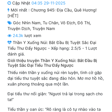
Cập Nhật
04:35 29-11-2025
Cổ Đại
Mới nhất :
Chương 945: Địa Cầu, Quê Hương!
Du Hí
[HẾT]
Góc Nhìn Nam
,
Tu Chân
,
Vô Địch
,
Đô Thị
,
Dã Sử
Truyện Dịch
,
Truyện Nam
Dị Giới
24.3k
lượt xem
Thần Y Xuống Núi: Bắt Đầu Bị Tuyệt Sắc Đại
Dị Năng
Tiểu Thư Đẩy Ngược
-
Xếp hạng:
2.5
/
5
-
1
Lượt
Gia Đấu
đánh giá.
Giới thiệu truyện Thần Y Xuống Núi: Bắt Đầu Bị
Góc Nhìn Nam
Tuyệt Sắc Đại Tiểu Thư Đẩy Ngược
Thiếu niên thần y xuống núi rèn luyện, tình cờ gặp
Góc Nhìn Nữ
đại tiểu thư tuyệt sắc đang đào hôn. Mơ mơ hồ hồ,
Huyền Huyễn
xuân phong thoảng qua một lần.
Đại tiểu thư nổi giận: “Ngươi trả lại trong sạch cho
Huyền Nghi
ta!”
Huyền Ảo
Tiểu thần y oan ức: “Rõ ràng là cô tự nhào vào ta