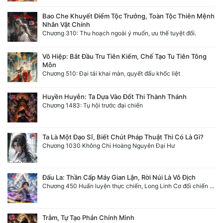
Bao Che Khuyết Điểm Tộc Trưởng, Toàn Tộc Thiên Mệnh
Nhân Vật Chính
Chương 310: Thu hoạch ngoài ý muốn, ưu thế tuyệt đối.
Võ Hiệp: Bắt Đầu Tru Tiên Kiếm, Chế Tạo Tu Tiên Tông
Môn
Chương 510: Đại tái khai màn, quyết đấu khốc liệt
Huyền Huyễn: Ta Dựa Vào Đốt Thi Thành Thánh
Chương 1483: Tụ hội trước đại chiến
Ta Là Một Đạo Sĩ, Biết Chút Pháp Thuật Thì Có Là Gì?
Chương 1030 Không Chi Hoàng Nguyên Đại Hư
Đấu La: Thần Cấp Máy Gian Lận, Rời Núi Là Vô Địch
Chương 450 Huấn luyện thực chiến, Long Linh Cơ đối chiến bốn người Cổ Nguyệt và Vũ Lân!
Trẫm, Tự Tạo Phản Chính Mình