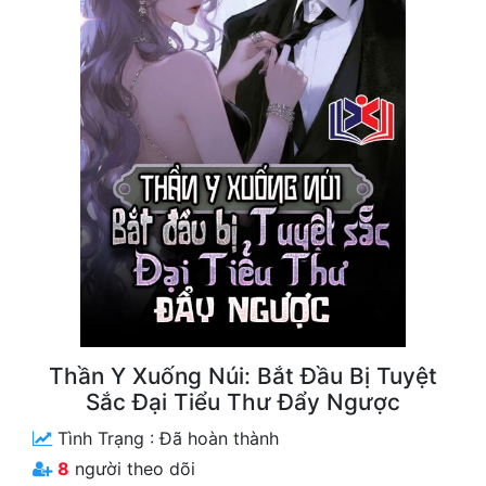
Free
Hậu Cung
Truyện Convert
Truyện Dịch
Truyện Nhập Môn
Truyện ngắn
Xa Lộ Dịch
Cung Đấu
Thần Y Xuống Núi: Bắt Đầu Bị Tuyệt
Sắc Đại Tiểu Thư Đẩy Ngược
Cạnh Kỹ
Tình Trạng :
Đã hoàn thành
Cổ Tiên Hiệp
8
người theo dõi