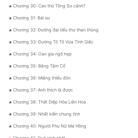
Đô Thị
Chương 30: Cao thủ Tông Sư cảnh?
Đông Phương
Chương 31: Bái sư
Đông Phương Huyền Huyễn
Chương 32: Đường đại tiểu thư thẹn thùng
Đồng Nhân
Chương 33: Đường Tô Tô Vừa Tỉnh Giấc
Chương 34: Oan gia ngõ hẹp
Cẩu Đạo Trường Sinh
Chương 35: Băng Tằm Cổ
Ngự Thú
Chương 36: Miệng thiếu đòn
Truyện Nam
Chương 37: Anh thích là được
Truyện Nữ
Chương 38: Thất Diệp Hỏa Liên Hoa
Vô Địch Lưu
Chương 39: Nhất kiến chung tình
Xây Dựng Thế Lực
Chương 40: Người Phụ Nữ Má Hồng
Đam Mỹ
Chương 41: Quà sinh nhật