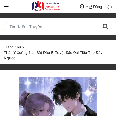
Đăng nhập
Trang
Chủ
Mới
Cập
Nhật
Trang chủ
»
(current)
Thần Y Xuống Núi: Bắt Đầu Bị Tuyệt Sắc Đại Tiểu Thư Đẩy
BXH
Ngược
Thể Loại
Tất Cả
Truyện Mới Ra
Hoàn Thành