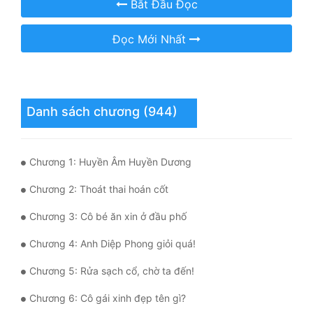
Bắt Đầu Đọc
Mưu Mô
Đọc Mới Nhất
Mạt Thế
Mỹ Thực
Danh sách chương (944)
Ngôn Tình
Ngược
Chương 1: Huyền Âm Huyền Dương
Nữ Cường
Chương 2: Thoát thai hoán cốt
Nữ Phụ
Chương 3: Cô bé ăn xin ở đầu phố
Phong Thủy - Tâm Linh
Chương 4: Anh Diệp Phong giỏi quá!
Phương Tây
Chương 5: Rửa sạch cổ, chờ ta đến!
Phản Phái
Chương 6: Cô gái xinh đẹp tên gì?
Quan Trường