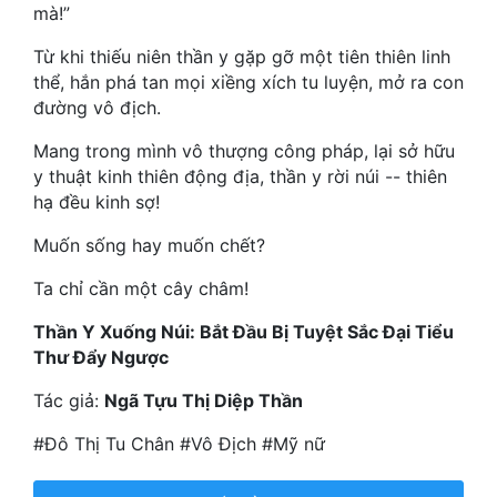
Hài Hước
mà!”
Hệ Thống
Từ khi thiếu niên thần y gặp gỡ một tiên thiên linh
thể, hắn phá tan mọi xiềng xích tu luyện, mở ra con
Học Đường
đường vô địch.
Khoa Huyễn
Mang trong mình vô thượng công pháp, lại sở hữu
y thuật kinh thiên động địa, thần y rời núi -- thiên
Khoa Huyễn Không Gian
hạ đều kinh sợ!
Kinh Dị
Muốn sống hay muốn chết?
Kiếm Hiệp
Ta chỉ cần một cây châm!
Kỳ Huyễn
Thần Y Xuống Núi: Bắt Đầu Bị Tuyệt Sắc Đại Tiểu
Thư Đẩy Ngược
Kỳ Ảo
Tác giả:
Ngã Tựu Thị Diệp Thần
Linh Dị
#Đô Thị Tu Chân #Vô Địch #Mỹ nữ
Làm Giàu
Lịch Sử