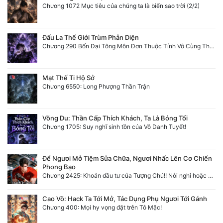
Chương 1072 Mục tiêu của chúng ta là biển sao trời (2/2)
Đấu La Thế Giới Trùm Phản Diện
Chương 290 Bốn Đại Tông Môn Đơn Thuộc Tính Vô Cùng Thê Lương
Mạt Thế Ti Hộ Sở
Chương 6550: Long Phượng Thần Trận
Võng Du: Thần Cấp Thích Khách, Ta Là Bóng Tối
Chương 1705: Suy nghĩ sinh tồn của Vô Danh Tuyết!
Để Ngươi Mở Tiệm Sửa Chữa, Ngươi Nhấc Lên Cơ Chiến
Phong Bạo
Chương 2425: Khoản đầu tư của Tượng Chủ!! Nỗi nghi hoặc của Tô Bạch!
Cao Võ: Hack Ta Tới Mở, Tác Dụng Phụ Ngươi Tới Gánh
Chương 400: Mọi hy vọng đặt trên Tô Mặc!