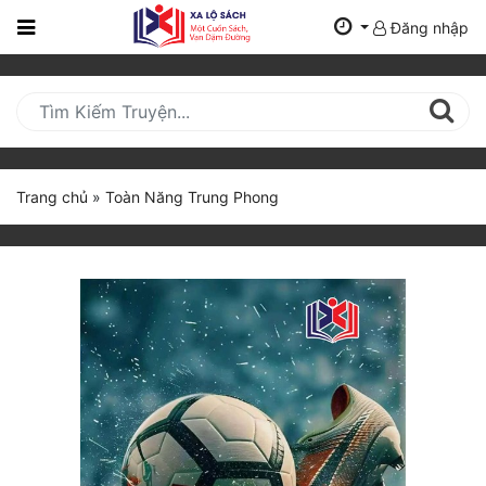
Đăng nhập
Trang
Chủ
Mới
Cập
Nhật
Trang chủ
»
Toàn Năng Trung Phong
(current)
BXH
Thể Loại
Tất Cả
Truyện Mới Ra
Hoàn Thành