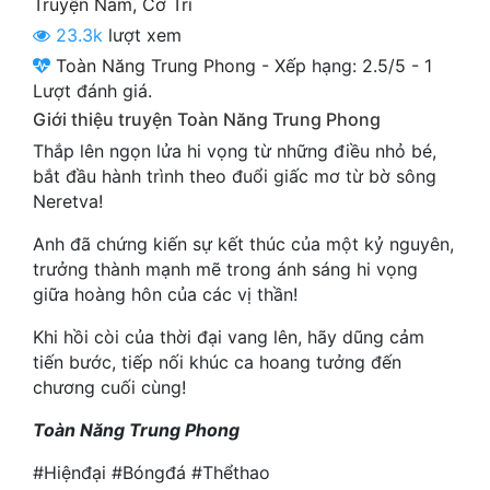
Truyện Nam
,
Cơ Trí
Cổ Đại
23.3k
lượt xem
Du Hí
Toàn Năng Trung Phong
-
Xếp hạng:
2.5
/
5
-
1
Lượt đánh giá.
Dã Sử
Giới thiệu truyện Toàn Năng Trung Phong
Dị Giới
Thắp lên ngọn lửa hi vọng từ những điều nhỏ bé,
bắt đầu hành trình theo đuổi giấc mơ từ bờ sông
Dị Năng
Neretva!
Gia Đấu
Anh đã chứng kiến sự kết thúc của một kỷ nguyên,
trưởng thành mạnh mẽ trong ánh sáng hi vọng
Góc Nhìn Nam
giữa hoàng hôn của các vị thần!
Góc Nhìn Nữ
Khi hồi còi của thời đại vang lên, hãy dũng cảm
tiến bước, tiếp nối khúc ca hoang tưởng đến
Huyền Huyễn
chương cuối cùng!
Huyền Nghi
Toàn Năng Trung Phong
Huyền Ảo
#Hiệnđại #Bóngđá #Thểthao