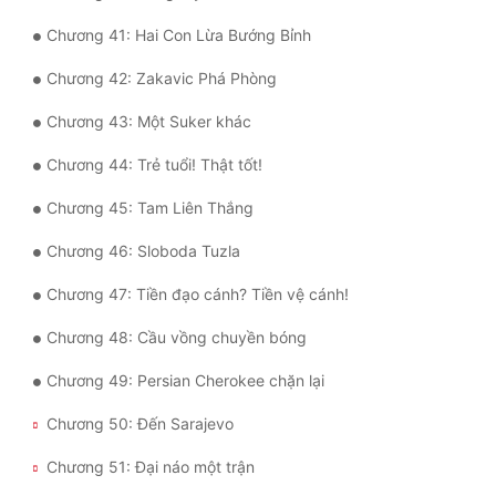
Đô Thị
Chương 41: Hai Con Lừa Bướng Bỉnh
Đông Phương
Chương 42: Zakavic Phá Phòng
Đông Phương Huyền Huyễn
Chương 43: Một Suker khác
Đồng Nhân
Chương 44: Trẻ tuổi! Thật tốt!
Chương 45: Tam Liên Thắng
Cẩu Đạo Trường Sinh
Chương 46: Sloboda Tuzla
Ngự Thú
Chương 47: Tiền đạo cánh? Tiền vệ cánh!
Truyện Nam
Chương 48: Cầu vồng chuyền bóng
Truyện Nữ
Chương 49: Persian Cherokee chặn lại
Vô Địch Lưu
Chương 50: Đến Sarajevo
Xây Dựng Thế Lực
Chương 51: Đại náo một trận
Đam Mỹ