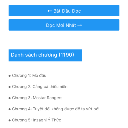
Hài Hước
Bắt Đầu Đọc
Hệ Thống
Đọc Mới Nhất
Học Đường
Khoa Huyễn
Khoa Huyễn Không Gian
Danh sách chương (1190)
Kinh Dị
Kiếm Hiệp
Chương 1: Mở đầu
Kỳ Huyễn
Chương 2: Cảng cá thiếu niên
Kỳ Ảo
Chương 3: Mostar Rangers
Linh Dị
Chương 4: Tuyệt đối không được để ta vứt bỏ!
Làm Giàu
Chương 5: Inzaghi Ý Thức
Lịch Sử