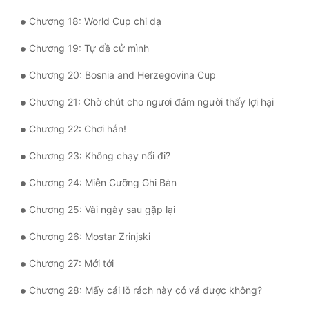
Chương 18: World Cup chi dạ
Quân Sự
Chương 19: Tự đề cử mình
Sảng Văn
Chương 20: Bosnia and Herzegovina Cup
Sắc
Chương 21: Chờ chút cho ngươi đám người thấy lợi hại
Sủng
Chương 22: Chơi hắn!
Thanh Xuân
Chương 23: Không chạy nổi đi?
Tiên Hiệp
Chương 24: Miễn Cưỡng Ghi Bàn
Tiểu Thuyết
Chương 25: Vài ngày sau gặp lại
Trinh Thám
Chương 26: Mostar Zrinjski
Triều Đấu
Chương 27: Mới tới
Trùng Sinh
Chương 28: Mấy cái lỗ rách này có vá được không?
Trọng Sinh