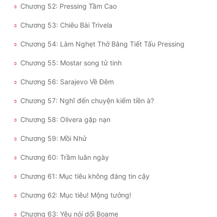
Chương 52: Pressing Tầm Cao
Đẹp
Chương 53: Chiêu Bài Trivela
Đẹp Hiệp
Chương 54: Làm Nghẹt Thở Bằng Tiết Tấu Pressing
Chương 55: Mostar song tử tinh
Tính Cách Nhân Vật :
Chương 56: Sarajevo Về Đêm
Cơ Trí
Chương 57: Nghĩ đến chuyện kiếm tiền à?
Sát Phạt Quyết Đoán
Chương 58: Olivera gặp nạn
Vô Sỉ
Chương 59: Mồi Nhử
Điềm Đạm
Chương 60: Trầm luân ngày
Chương 61: Mục tiêu không đáng tin cậy
Chương 62: Mục tiêu! Mộng tưởng!
Chương 63: Yêu nói dối Boame