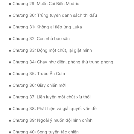
Chương 29: Muốn Cải Biến Modric
Tu Chân
Chương 30: Trúng tuyển danh sách thi đấu
Tu Tiên
Chương 31: Không ai tiếp ứng Luka
Tội Phạm
Chương 32: Còn nhỏ báo săn
Vô Địch
Chương 33: Động một chút, lại giật mình
Võ Hiệp
Chương 34: Chạy như điên, phòng thủ trung phong
Võng Du
Chương 35: Trước Ăn Cơm
Xuyên Không
Chương 36: Giày chiến mới
Xuyên Nhanh
Chương 37: Liền luyện một chút xíu thôi!
Xuyên Sách
Chương 38: Phát hiện và giải quyết vấn đề
Xuyên Thư
Chương 39: Ngoài ý muốn đội hình chính
Điền Văn
Chương 40: Song tuyến tác chiến