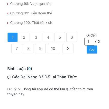
Chương 98: Vượt qua hắn
Chương 99: Tiểu đoàn thể
Chương 100: Thật tốt kích
Đi đến
1
2
3
4
5
6
/12
7
8
9
10
Go!
Bình Luận (
0
)
Các Đại Năng Đã Để Lại Thần Thức
Lưu ý: Vui lòng tải app để có thể lưu lại thần thức trên
truyện này