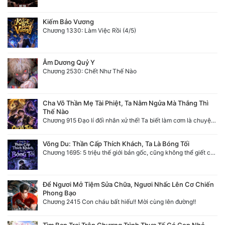
Kiếm Bảo Vương
Chương 1330: Làm Việc Rồi (4/5)
Âm Dương Quỷ Y
Chương 2530: Chết Như Thế Nào
Cha Võ Thần Mẹ Tài Phiệt, Ta Nằm Ngửa Mà Thắng Thì
Thế Nào
Chương 915 Đạo lí đối nhân xử thế! Ta biết làm cơm là chuyện rất kỳ quái sao?
Võng Du: Thần Cấp Thích Khách, Ta Là Bóng Tối
Chương 1695: 5 triệu thế giới bản gốc, cũng không thể giết chết ta!
Để Ngươi Mở Tiệm Sửa Chữa, Ngươi Nhấc Lên Cơ Chiến
Phong Bạo
Chương 2415 Con cháu bất hiếu!! Mời cùng lên đường!!
Tìm Bạn Trai Trên Chương Trình Thực Tế Có Con Nhỏ