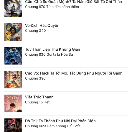
Cấm Chú Sư Đoản Mệnh? Ta Nắm Giữ Bất Tử Chi Thân
Chương 870 Tích đức hành thiện
Vô Địch Hắc Quyền
Chương 340
Tùy Thân Liệp Thú Không Gian
Chương 830 Gọi ta là Hòa Sa
Cao Võ: Hack Ta Tới Mở, Tác Dụng Phụ Ngươi Tới Gánh
Chương 390:
Việt Trúc Thanh
Chương 15 Hết
Đô Thị: Ta Thành Phú Nhị Đại Phản Diện
Chương 665: Đêm Không Dấu Vết