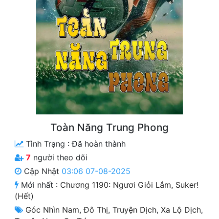
Free
Hậu Cung
Truyện Convert
Truyện Dịch
Truyện Nhập Môn
Truyện ngắn
Toàn Năng Trung Phong
Xa Lộ Dịch
Tình Trạng :
Đã hoàn thành
7
người theo dõi
Cung Đấu
Cập Nhật
03:06 07-08-2025
Mới nhất :
Chương 1190: Ngươi Giỏi Lắm, Suker!
Cạnh Kỹ
(Hết)
Cổ Tiên Hiệp
Góc Nhìn Nam
,
Đô Thị
,
Truyện Dịch
,
Xa Lộ Dịch
,