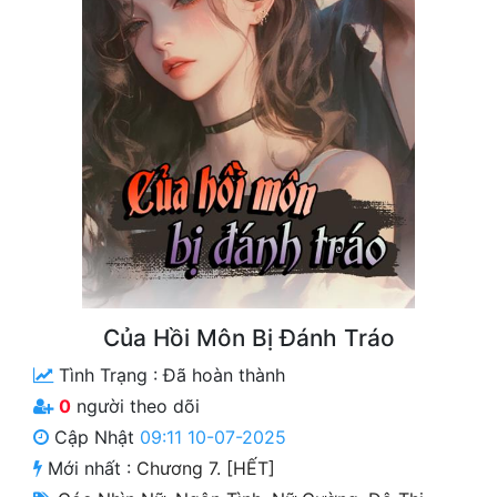
Free
Hậu Cung
Truyện Convert
Truyện Dịch
Truyện Nhập Môn
Truyện ngắn
Xa Lộ Dịch
Của Hồi Môn Bị Đánh Tráo
Tình Trạng :
Đã hoàn thành
Cung Đấu
0
người theo dõi
Cạnh Kỹ
Cập Nhật
09:11 10-07-2025
Mới nhất :
Chương 7. [HẾT]
Cổ Tiên Hiệp