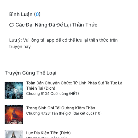
Quân Sự
Bình Luận (
0
)
Sảng Văn
Các Đại Năng Đã Để Lại Thần Thức
Sắc
Lưu ý: Vui lòng tải app để có thể lưu lại thần thức trên
Sủng
truyện này
Thanh Xuân
Tiên Hiệp
Truyện Cùng Thể Loại
Toàn Dân Chuyển Chức: Tử Linh Pháp Sư! Ta Tức Là
Tiểu Thuyết
Thiên Tai (Dịch)
Chương 6104 Cuối cùng (HẾT)
Trinh Thám
Triều Đấu
Trọng Sinh Chi Tối Cường Kiếm Thần
Chương 4728: Tân thế giới (đại kết cục) (10)
Trùng Sinh
Trọng Sinh
Lục Địa Kiện Tiên (Dịch)