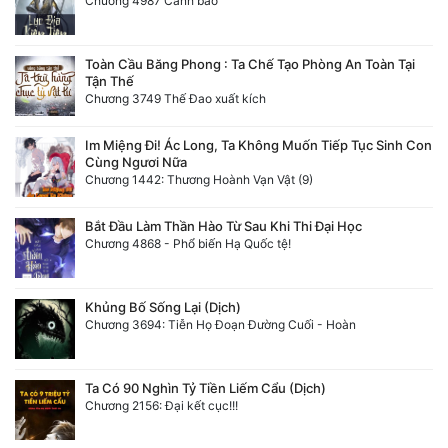
Chương 4987 Cảnh báo
Tu Chân
Tu Tiên
Toàn Cầu Băng Phong : Ta Chế Tạo Phòng An Toàn Tại
Tận Thế
Chương 3749 Thế Đao xuất kích
Tội Phạm
Vô Địch
Im Miệng Đi! Ác Long, Ta Không Muốn Tiếp Tục Sinh Con
Cùng Ngươi Nữa
Chương 1442: Thương Hoành Vạn Vật (9)
Võ Hiệp
Võng Du
Bắt Đầu Làm Thần Hào Từ Sau Khi Thi Đại Học
Chương 4868 - Phổ biến Hạ Quốc tệ!
Xuyên Không
Xuyên Nhanh
Khủng Bố Sống Lại (Dịch)
Chương 3694: Tiễn Họ Đoạn Đường Cuối - Hoàn
Xuyên Sách
Xuyên Thư
Ta Có 90 Nghìn Tỷ Tiền Liếm Cẩu (Dịch)
Chương 2156: Đại kết cục!!!
Điền Văn