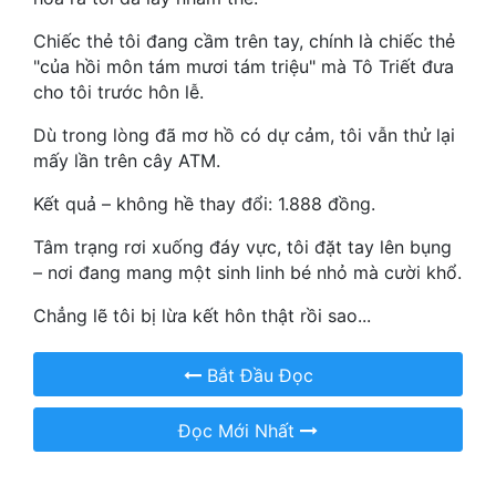
Hài Hước
Chiếc thẻ tôi đang cầm trên tay, chính là chiếc thẻ
Hệ Thống
"của hồi môn tám mươi tám triệu" mà Tô Triết đưa
cho tôi trước hôn lễ.
Học Đường
Dù trong lòng đã mơ hồ có dự cảm, tôi vẫn thử lại
Khoa Huyễn
mấy lần trên cây ATM.
Khoa Huyễn Không Gian
Kết quả – không hề thay đổi: 1.888 đồng.
Kinh Dị
Tâm trạng rơi xuống đáy vực, tôi đặt tay lên bụng
– nơi đang mang một sinh linh bé nhỏ mà cười khổ.
Kiếm Hiệp
Chẳng lẽ tôi bị lừa kết hôn thật rồi sao...
Kỳ Huyễn
Kỳ Ảo
Bắt Đầu Đọc
Linh Dị
Đọc Mới Nhất
Làm Giàu
Lịch Sử