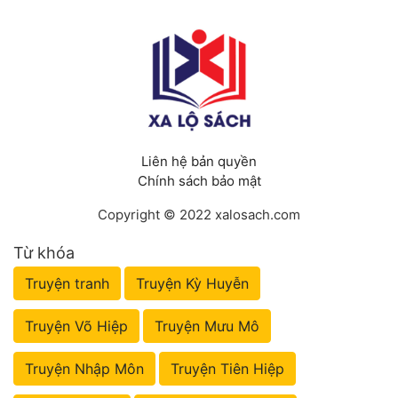
Đẹp
Đẹp Hiệp
Tính Cách Nhân Vật :
Cơ Trí
Liên hệ bản quyền
Chính sách bảo mật
Sát Phạt Quyết Đoán
Copyright © 2022 xalosach.com
Vô Sỉ
Từ khóa
Điềm Đạm
Truyện tranh
Truyện Kỳ Huyễn
Truyện Võ Hiệp
Truyện Mưu Mô
Truyện Nhập Môn
Truyện Tiên Hiệp