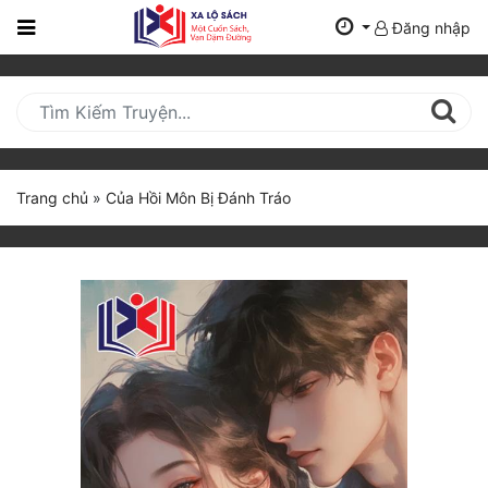
Đăng nhập
Trang
Chủ
Mới
Cập
Nhật
Trang chủ
»
Của Hồi Môn Bị Đánh Tráo
(current)
BXH
Thể Loại
Tất Cả
Truyện Mới Ra
Hoàn Thành