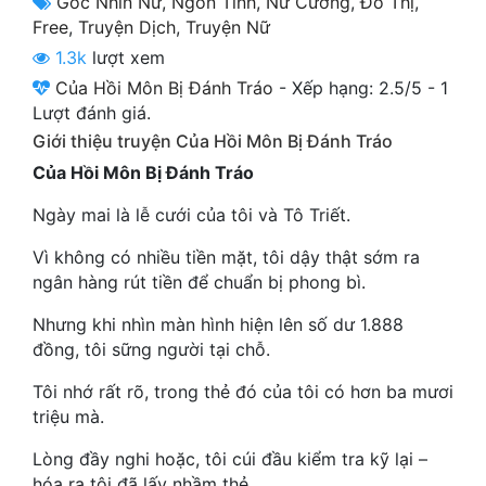
Góc Nhìn Nữ
,
Ngôn Tình
,
Nữ Cường
,
Đô Thị
,
Cổ Đại
Free
,
Truyện Dịch
,
Truyện Nữ
1.3k
lượt xem
Du Hí
Của Hồi Môn Bị Đánh Tráo
-
Xếp hạng:
2.5
/
5
-
1
Dã Sử
Lượt đánh giá.
Giới thiệu truyện Của Hồi Môn Bị Đánh Tráo
Dị Giới
Của Hồi Môn Bị Đánh Tráo
Dị Năng
Ngày mai là lễ cưới của tôi và Tô Triết.
Gia Đấu
Vì không có nhiều tiền mặt, tôi dậy thật sớm ra
Góc Nhìn Nam
ngân hàng rút tiền để chuẩn bị phong bì.
Góc Nhìn Nữ
Nhưng khi nhìn màn hình hiện lên số dư 1.888
đồng, tôi sững người tại chỗ.
Huyền Huyễn
Tôi nhớ rất rõ, trong thẻ đó của tôi có hơn ba mươi
Huyền Nghi
triệu mà.
Huyền Ảo
Lòng đầy nghi hoặc, tôi cúi đầu kiểm tra kỹ lại –
hóa ra tôi đã lấy nhầm thẻ.