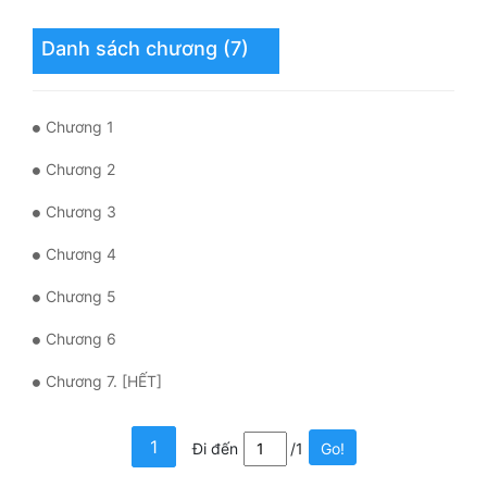
Mưu Mô
Danh sách chương (7)
Mạt Thế
Chương 1
Mỹ Thực
Chương 2
Ngôn Tình
Chương 3
Ngược
Chương 4
Nữ Cường
Chương 5
Nữ Phụ
Chương 6
Phong Thủy - Tâm Linh
Chương 7. [HẾT]
Phương Tây
Phản Phái
1
Đi đến
/1
Go!
Quan Trường