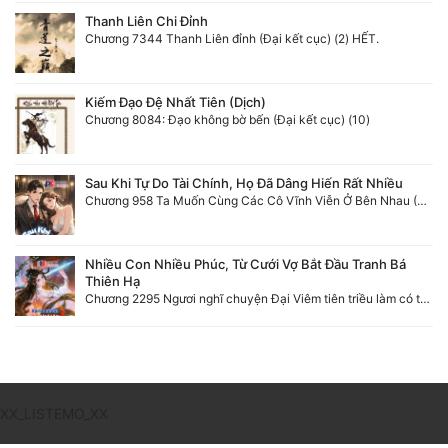
Đô Thị
Thanh Liên Chi Đỉnh
Chương 7344 Thanh Liên đỉnh (Đại kết cục) (2) HẾT.
Đông Phương
Đông Phương Huyền Huyễn
Kiếm Đạo Đệ Nhất Tiên (Dịch)
Chương 8084: Đạo không bờ bến (Đại kết cục) (10)
Đồng Nhân
Sau Khi Tự Do Tài Chính, Họ Đã Dâng Hiến Rất Nhiều
Chương 958 Ta Muốn Cùng Các Cô Vĩnh Viễn Ở Bên Nhau (2) Hết
Cẩu Đạo Trường Sinh
Ngự Thú
Nhiều Con Nhiều Phúc, Từ Cưới Vợ Bắt Đầu Tranh Bá
Thiên Hạ
Truyện Nam
Chương 2295 Ngươi nghĩ chuyện Đại Viêm tiên triều làm có thể giấu được thiên hạ sao?
Truyện Nữ
Vô Địch Lưu
Xây Dựng Thế Lực
XX_LISTEMO_XX
Đam Mỹ