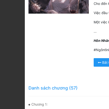
Cho đến t
Việc đầu 
Một việc 
...
Hôn Nhân
#Ngôntìn
Bắt
Danh sách chương (57)
Chương 1: