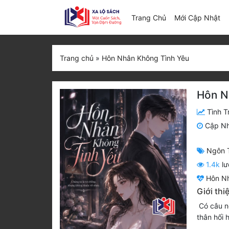
(c
Trang Chủ
Mới Cập Nhật
Trang chủ
»
Hôn Nhân Không Tình Yêu
Hôn N
Tình T
Cập N
Ngôn 
1.4k
lư
Hôn Nh
Giới th
Có câu nó
thân hối 