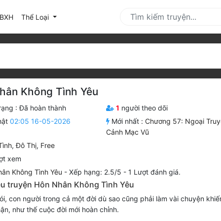
urrent)
BXH
Thể Loại
hân Không Tình Yêu
rạng :
Đã hoàn thành
1
người theo dõi
hật
02:05 16-05-2026
Mới nhất :
Chương 57: Ngoại Truy
Cảnh Mạc Vũ
Tình
,
Đô Thị
,
Free
ợt xem
ân Không Tình Yêu
-
Xếp hạng:
2.5
/
5
-
1
Lượt đánh giá.
iệu truyện Hôn Nhân Không Tình Yêu
i, con người trong cả một đời dù sao cũng phải làm vài chuyện khiế
hận, như thế cuộc đời mới hoàn chỉnh.