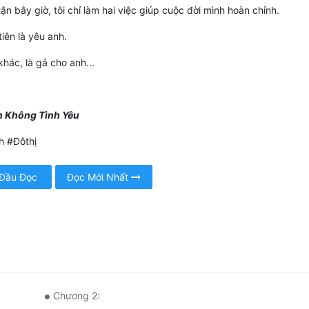
ận bây giờ, tôi chỉ làm hai việc giúp cuộc đời mình hoàn chỉnh.
tiên là yêu anh.
khác, là gả cho anh...
 Không Tình Yêu
h #Đôthị
 Đầu Đọc
Đọc Mới Nhất
Chương 2: