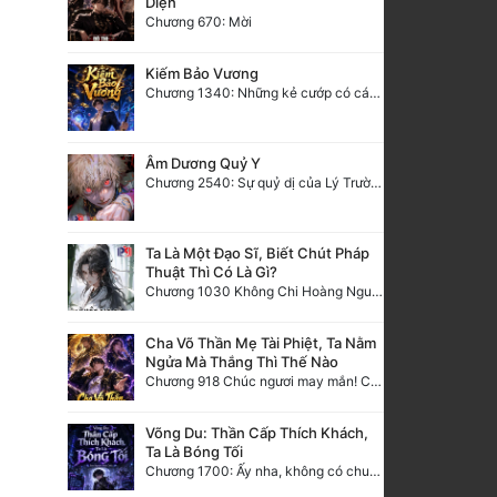
Diện
Chương 670: Mời
Kiếm Bảo Vương
Chương 1340: Những kẻ cướp có cánh
Âm Dương Quỷ Y
Chương 2540: Sự quỷ dị của Lý Trường Phong
Ta Là Một Đạo Sĩ, Biết Chút Pháp
Thuật Thì Có Là Gì?
Chương 1030 Không Chi Hoàng Nguyên Đại Hư
Cha Võ Thần Mẹ Tài Phiệt, Ta Nằm
Ngửa Mà Thắng Thì Thế Nào
Chương 918 Chúc ngươi may mắn! Ca môn cũng là sắt thép thẳng nam!
Võng Du: Thần Cấp Thích Khách,
Ta Là Bóng Tối
Chương 1700: Ấy nha, không có chuyện gì!