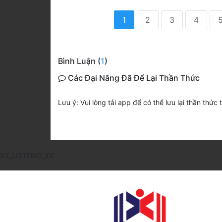
1
2
3
4
Bình Luận (
1
)
Các Đại Năng Đã Để Lại Thần Thức
Lưu ý: Vui lòng tải app để có thể lưu lại thần thức 
XX_LISTEMO_XX