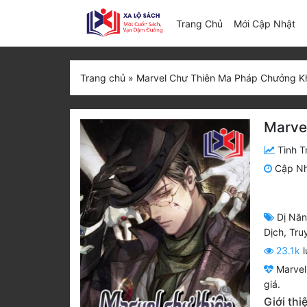
(c
Trang Chủ
Mới Cập Nhật
Trang chủ
»
Marvel Chư Thiên Ma Pháp Chưởng K
Marve
Tình T
Cập N
Dị Nă
Dịch
,
Tru
23.1k
l
Marvel
giá.
Giới th