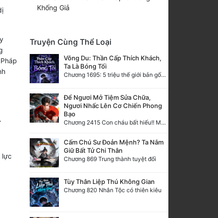
Khống Giả
dị
y
Truyện Cùng Thể Loại
g
Võng Du: Thần Cấp Thích Khách,
a Pháp
Ta Là Bóng Tối
nh
Chương 1695: 5 triệu thế giới bản gốc, cũng không thể giết chết ta!
Để Ngươi Mở Tiệm Sửa Chữa,
Ngươi Nhấc Lên Cơ Chiến Phong
Bạo
.
Chương 2415 Con cháu bất hiếu!! Mời cùng lên đường!!
Cấm Chú Sư Đoản Mệnh? Ta Nắm
Giữ Bất Tử Chi Thân
 lực
Chương 869 Trung thành tuyệt đối
Tùy Thân Liệp Thú Không Gian
Chương 820 Nhân Tộc có thiên kiêu