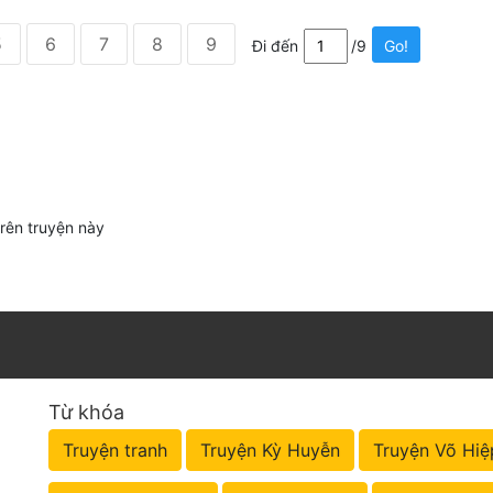
5
6
7
8
9
Đi đến
/9
Go!
trên truyện này
Từ khóa
Truyện tranh
Truyện Kỳ Huyễn
Truyện Võ Hiệ