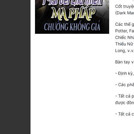
Cốt truyện
(Dark Mar
Các thế g
Potter, F
Chiếc Nhẫ
Thiếu Nữ
Long, v.v
Bàn tay v
- Định kỳ
- Các phâ
- Tất cả 
được đồn
- Tất cả 