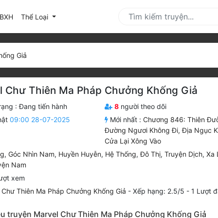
urrent)
BXH
Thể Loại
hống Giả
l Chư Thiên Ma Pháp Chưởng Khống Giả
rạng :
Đang tiến hành
8
người theo dõi
hật
09:00 28-07-2025
Mới nhất :
Chương 846: Thiên Đư
Đường Ngươi Không Đi, Địa Ngục 
Cửa Lại Xông Vào
ng
,
Góc Nhìn Nam
,
Huyền Huyễn
,
Hệ Thống
,
Đô Thị
,
Truyện Dịch
,
Xa 
yện Nam
ượt xem
 Chư Thiên Ma Pháp Chưởng Khống Giả
-
Xếp hạng:
2.5
/
5
-
1
Lượt đ
iệu truyện Marvel Chư Thiên Ma Pháp Chưởng Khống Giả