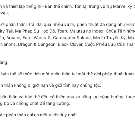
 và thiết lập thế giới - Bản thể chính: Tồn tại trong vũ trụ Marvel kỳ 
vel).
iới phân thân: Trải dài qua nhiều vũ trụ phép thuật đa dạng như Harr
airy Tail, Ma Pháp Sư Học Đồ, Toaru Majutsu no Index, Chúa Tể Nhữn
n, Arcane, Fate, Warcraft, Cardcaptor Sakura, Merlin Truyền Kỳ, M
 Nanoha, Dragon & Dungeon, Black Clover, Cuộc Phiêu Lưu Của Thà
.
àng:
, bản thể sẽ thức tỉnh một phân thân tại một thế giới phép thuật khác
n thân không bị giới hạn về giới tính hay chủng tộc.
phân thân và bản thể đều có thiên phú và năng lực cộng hưởng, thực
g bộ và chồng chất để tăng cường.
các phân thân chỉ có một ý chí duy nhất.