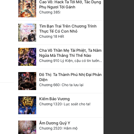
Cao Võ: Hack Ta Tới Mở, Tác Dụng
Phụ Ngươi Tới Gánh
Chương 385:
Tìm Bạn Trai Trên Chương Trình
Thực Tế Có Con Nhỏ
Chương 18 Hết
Cha Võ Thần Mẹ Tài Phiệt, Ta Nằm
Ngửa Mà Thắng Thì Thế Nào
Chương 910 Lý Kiện, cậu có tin tưởng tôi không?
Đô Thị: Ta Thành Phú Nhị Đại Phản
Diện
Chương 660: Cho ta lưu lại
Kiếm Bảo Vương
Chương 1320: Lục soát cho ta!
Âm Dương Quỷ Y
Chương 2520: Hâm mộ