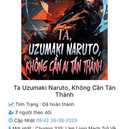
Free
Hậu Cung
Truyện Convert
Truyện Dịch
Truyện Nhập Môn
Truyện ngắn
Xa Lộ Dịch
Ta Uzumaki Naruto, Không Cần Tán
Thành
Cung Đấu
Tình Trạng :
Đã hoàn thành
Cạnh Kỹ
7
người theo dõi
Cập Nhật
09:42 26-08-2025
Cổ Tiên Hiệp
Mới nhất :
Chương 335: Làm Long Mạch Trở Về,