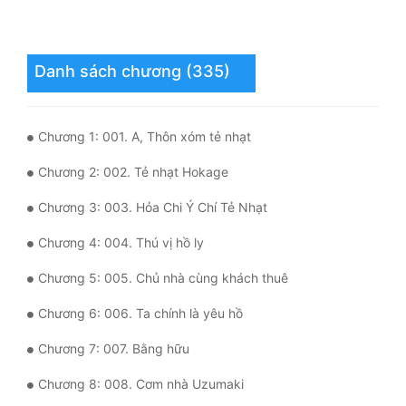
Mưu Mô
Danh sách chương (335)
Mạt Thế
Mỹ Thực
Chương 1: 001. A, Thôn xóm tẻ nhạt
Ngôn Tình
Chương 2: 002. Tẻ nhạt Hokage
Ngược
Chương 3: 003. Hỏa Chi Ý Chí Tẻ Nhạt
Nữ Cường
Chương 4: 004. Thú vị hồ ly
Nữ Phụ
Chương 5: 005. Chủ nhà cùng khách thuê
Phong Thủy - Tâm Linh
Chương 6: 006. Ta chính là yêu hồ
Phương Tây
Chương 7: 007. Bằng hữu
Phản Phái
Chương 8: 008. Cơm nhà Uzumaki
Quan Trường