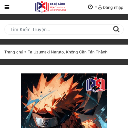
Đăng nhập
Trang
Chủ
Mới
Cập
Nhật
Trang chủ
»
Ta Uzumaki Naruto, Không Cần Tán Thành
(current)
BXH
Thể Loại
Tất Cả
Truyện Mới Ra
Hoàn Thành