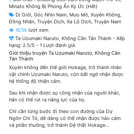
Cổ Đại
Minato Không Bị Phong Ấn Ký Ức (hết)
Dị Giới
,
Góc Nhìn Nam
,
Mưu Mô
,
Xuyên Không
,
Du Hí
Đồng Nhân
,
Truyện Dịch
,
Xa Lộ Dịch
,
Truyện Nam
Dã Sử
16.5k
lượt xem
Ta Uzumaki Naruto, Không Cần Tán Thành
-
Xếp
Dị Giới
hạng:
2.5
/
5
-
1
Lượt đánh giá.
Dị Năng
Giới thiệu truyện Ta Uzumaki Naruto, Không Cần
Tán Thành
Gia Đấu
Xuyên không đến thế giới Hokage, trở thành nhân
vật chính Uzumaki Naruto, còn bất ngờ nhận được
Góc Nhìn Nam
hệ thống độ thiện cảm.
Góc Nhìn Nữ
Sau khi nhận được sự công nhận của người khác,
hắn có thể rút ra năng lực của họ.
Huyền Huyễn
Chỉ cần từng bước đi theo con đường của Dự
Huyền Nghi
Ngôn Chi Tử, dễ dàng có thể nhận được hảo cảm
Huyền Ảo
và phần thưởng, trở thành Đệ thất Hokage...