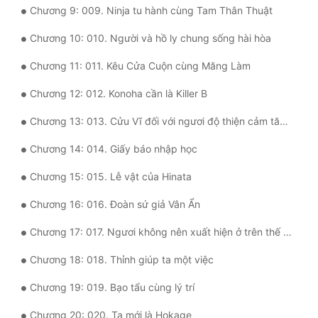
Chương 9: 009. Ninja tu hành cùng Tam Thân Thuật
Quân Sự
Chương 10: 010. Người và hồ ly chung sống hài hòa
Sảng Văn
Chương 11: 011. Kêu Cửa Cuộn cùng Măng Làm
Sắc
Chương 12: 012. Konoha cần là Killer B
Sủng
Chương 13: 013. Cửu Vĩ đối với ngươi độ thiện cảm tăng cường
Thanh Xuân
Chương 14: 014. Giấy báo nhập học
Tiên Hiệp
Chương 15: 015. Lễ vật của Hinata
Tiểu Thuyết
Chương 16: 016. Đoàn sứ giả Vân Ẩn
Trinh Thám
Chương 17: 017. Ngươi không nên xuất hiện ở trên thế giới này
Triều Đấu
Chương 18: 018. Thỉnh giúp ta một việc
Trùng Sinh
Chương 19: 019. Bạo tẩu cùng lý trí
Trọng Sinh
Chương 20: 020. Ta mới là Hokage