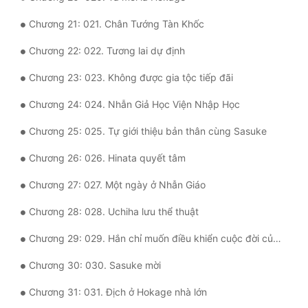
Tu Chân
Chương 21: 021. Chân Tướng Tàn Khốc
Tu Tiên
Chương 22: 022. Tương lai dự định
Tội Phạm
Chương 23: 023. Không được gia tộc tiếp đãi
Vô Địch
Chương 24: 024. Nhẫn Giả Học Viện Nhập Học
Võ Hiệp
Chương 25: 025. Tự giới thiệu bản thân cùng Sasuke
Võng Du
Chương 26: 026. Hinata quyết tâm
Xuyên Không
Chương 27: 027. Một ngày ở Nhẫn Giáo
Xuyên Nhanh
Chương 28: 028. Uchiha lưu thể thuật
Xuyên Sách
Chương 29: 029. Hắn chỉ muốn điều khiển cuộc đời của ta
Xuyên Thư
Chương 30: 030. Sasuke mời
Điền Văn
Chương 31: 031. Địch ở Hokage nhà lớn