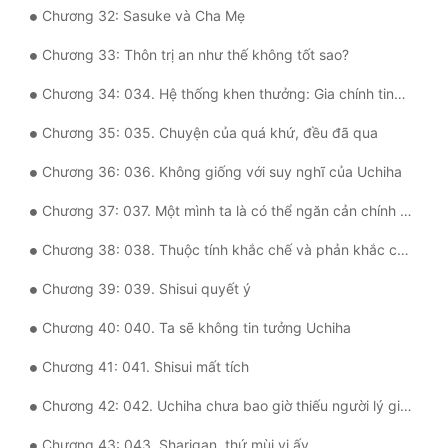
Đô Thị
Chương 32: Sasuke và Cha Mẹ
Đông Phương
Chương 33: Thôn trị an như thế không tốt sao?
Chương 34: 034. Hệ thống khen thưởng: Gia chính tinh thông
Đông Phương Huyền Huyễn
Chương 35: 035. Chuyện của quá khứ, đều đã qua
Đồng Nhân
Chương 36: 036. Không giống với suy nghĩ của Uchiha
Cẩu Đạo Trường Sinh
Chương 37: 037. Một mình ta là có thể ngăn cản chính biến.
Ngự Thú
Chương 38: 038. Thuộc tính khắc chế và phản khắc chế.
Truyện Nam
Chương 39: 039. Shisui quyết ý
Truyện Nữ
Chương 40: 040. Ta sẽ không tin tưởng Uchiha
Chương 41: 041. Shisui mất tích
Vô Địch Lưu
Chương 42: 042. Uchiha chưa bao giờ thiếu người lý giải ý chí Hỏa
Xây Dựng Thế Lực
Chương 43: 043. Sharigan, thứ mùi vị ấy...
Đam Mỹ