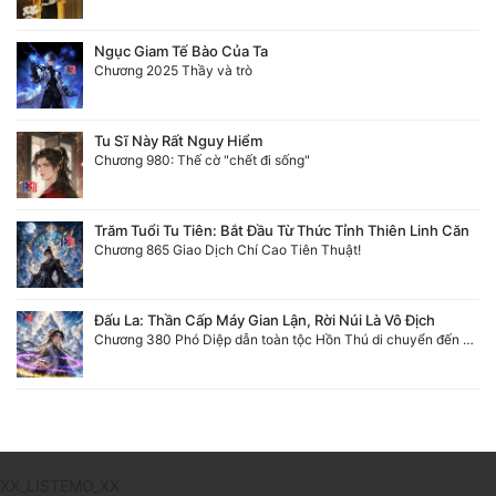
Ngục Giam Tế Bào Của Ta
Chương 2025 Thầy và trò
Tu Sĩ Này Rất Nguy Hiểm
Chương 980: Thế cờ "chết đi sống"
Trăm Tuổi Tu Tiên: Bắt Đầu Từ Thức Tỉnh Thiên Linh Căn
Chương 865 Giao Dịch Chí Cao Tiên Thuật!
Đấu La: Thần Cấp Máy Gian Lận, Rời Núi Là Vô Địch
Chương 380 Phó Diệp dẫn toàn tộc Hồn Thú di chuyển đến Sâm La Tinh, chúng thần Thần Giới kinh ngạc!
XX_LISTEMO_XX