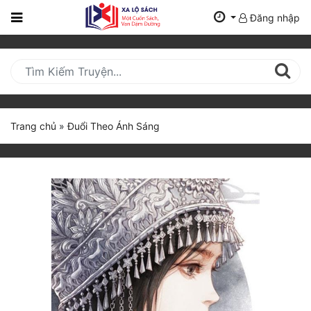
Đăng nhập
Trang
Chủ
Mới
Cập
Nhật
Trang chủ
»
Đuổi Theo Ánh Sáng
(current)
BXH
Thể Loại
Tất Cả
Truyện Mới Ra
Hoàn Thành