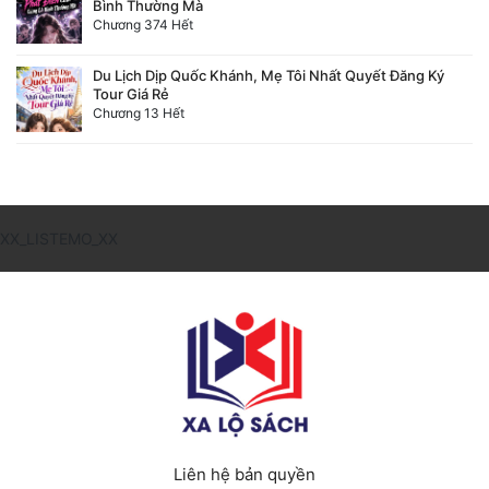
Bình Thường Mà
Đô Thị
Chương 374 Hết
Đông Phương
Du Lịch Dịp Quốc Khánh, Mẹ Tôi Nhất Quyết Đăng Ký
Tour Giá Rẻ
Đông Phương Huyền Huyễn
Chương 13 Hết
Đồng Nhân
Cẩu Đạo Trường Sinh
XX_LISTEMO_XX
Ngự Thú
Truyện Nam
Truyện Nữ
Vô Địch Lưu
Xây Dựng Thế Lực
Liên hệ bản quyền
Đam Mỹ