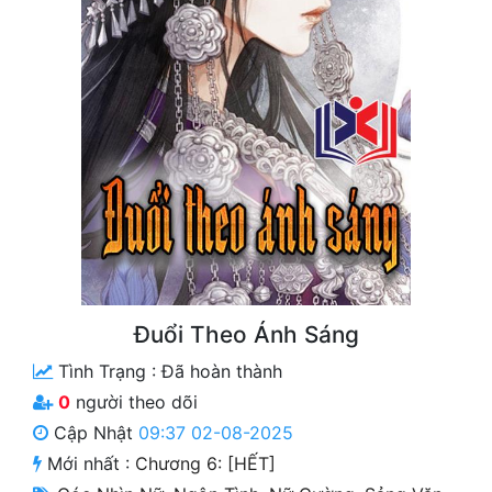
Free
Hậu Cung
Truyện Convert
Truyện Dịch
Truyện Nhập Môn
Truyện ngắn
Xa Lộ Dịch
Đuổi Theo Ánh Sáng
Tình Trạng :
Đã hoàn thành
Cung Đấu
0
người theo dõi
Cạnh Kỹ
Cập Nhật
09:37 02-08-2025
Mới nhất :
Chương 6: [HẾT]
Cổ Tiên Hiệp