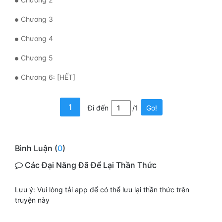
Mưu Mô
Chương 3
Chương 4
Mạt Thế
Chương 5
Mỹ Thực
Chương 6: [HẾT]
Ngôn Tình
Ngược
1
Đi đến
/1
Go!
Nữ Cường
Nữ Phụ
Bình Luận (
0
)
Phong Thủy - Tâm Linh
Các Đại Năng Đã Để Lại Thần Thức
Phương Tây
Lưu ý: Vui lòng tải app để có thể lưu lại thần thức trên
Phản Phái
truyện này
Quan Trường