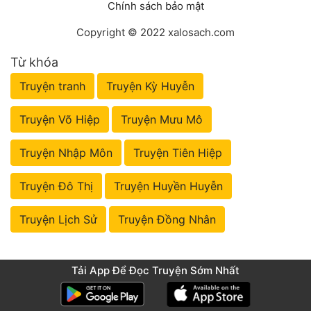
Chính sách bảo mật
Đẹp
Copyright © 2022 xalosach.com
Đẹp Hiệp
Từ khóa
Truyện tranh
Truyện Kỳ Huyễn
Tính Cách Nhân Vật :
Truyện Võ Hiệp
Truyện Mưu Mô
Cơ Trí
Sát Phạt Quyết Đoán
Truyện Nhập Môn
Truyện Tiên Hiệp
Vô Sỉ
Truyện Đô Thị
Truyện Huyền Huyễn
Điềm Đạm
Truyện Lịch Sử
Truyện Đồng Nhân
Tải App Để Đọc Truyện Sớm Nhất