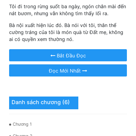
Hài Hước
Tôi đi trong rừng suốt ba ngày, ngón chân mài đến
nát bươm, nhưng vẫn không tìm thấy lối ra.
Hệ Thống
Bà nội xuất hiện lúc đó. Bà nói với tôi, thân thể
Học Đường
cường tráng của tôi là món quà từ Đất mẹ, không
Khoa Huyễn
ai có quyền xem thường nó.
Khoa Huyễn Không Gian
Bắt Đầu Đọc
Kinh Dị
Đọc Mới Nhất
Kiếm Hiệp
Kỳ Huyễn
Kỳ Ảo
Danh sách chương (6)
Linh Dị
Làm Giàu
Chương 1
Lịch Sử
Chương 2