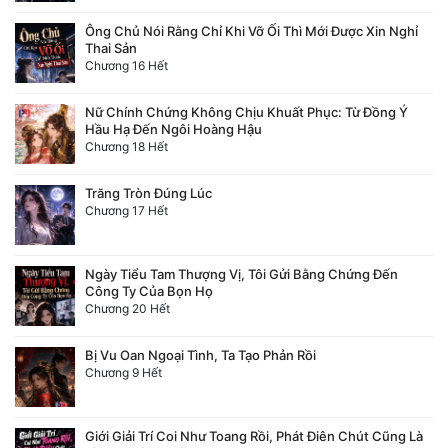
Tu Chân
Ông Chủ Nói Rằng Chỉ Khi Vỡ Ối Thì Mới Được Xin Nghỉ
Thai Sản
Tu Tiên
Chương 16 Hết
Tội Phạm
Nữ Chính Chứng Không Chịu Khuất Phục: Từ Đồng Ý
Hầu Hạ Đến Ngôi Hoàng Hậu
Vô Địch
Chương 18 Hết
Võ Hiệp
Trăng Tròn Đúng Lúc
Chương 17 Hết
Võng Du
Xuyên Không
Ngày Tiểu Tam Thượng Vị, Tôi Gửi Bằng Chứng Đến
Công Ty Của Bọn Họ
Xuyên Nhanh
Chương 20 Hết
Xuyên Sách
Bị Vu Oan Ngoại Tình, Ta Tạo Phản Rồi
Chương 9 Hết
Xuyên Thư
Điền Văn
Giới Giải Trí Coi Như Toang Rồi, Phát Điên Chút Cũng Là