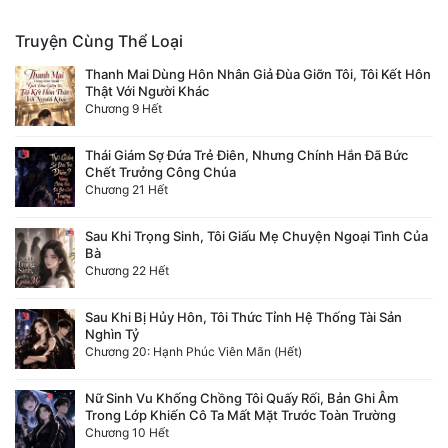
Quân Sự
Truyện Cùng Thể Loại
Sảng Văn
Thanh Mai Dùng Hôn Nhân Giả Đùa Giỡn Tôi, Tôi Kết Hôn
Thật Với Người Khác
Chương 9 Hết
Sắc
Sủng
Thái Giám Sợ Đứa Trẻ Điên, Nhưng Chính Hắn Đã Bức
Chết Trưởng Công Chúa
Thanh Xuân
Chương 21 Hết
Tiên Hiệp
Sau Khi Trọng Sinh, Tôi Giấu Mẹ Chuyện Ngoại Tình Của
Bà
Tiểu Thuyết
Chương 22 Hết
Trinh Thám
Sau Khi Bị Hủy Hôn, Tôi Thức Tỉnh Hệ Thống Tài Sản
Nghìn Tỷ
Triều Đấu
Chương 20: Hạnh Phúc Viên Mãn (Hết)
Trùng Sinh
Nữ Sinh Vu Khống Chồng Tôi Quấy Rối, Bản Ghi Âm
Trong Lớp Khiến Cô Ta Mất Mặt Trước Toàn Trường
Trọng Sinh
Chương 10 Hết