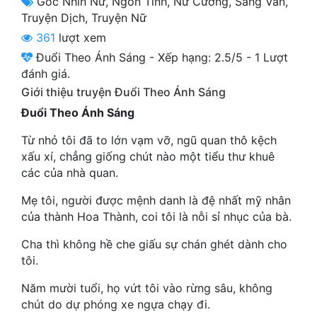
Góc Nhìn Nữ
,
Ngôn Tình
,
Nữ Cường
,
Sảng Văn
,
Cổ Đại
Truyện Dịch
,
Truyện Nữ
361
lượt xem
Du Hí
Đuổi Theo Ánh Sáng
-
Xếp hạng:
2.5
/
5
-
1
Lượt
Dã Sử
đánh giá.
Giới thiệu truyện Đuổi Theo Ánh Sáng
Dị Giới
Đuổi Theo Ánh Sáng
Dị Năng
Từ nhỏ tôi đã to lớn vạm vỡ, ngũ quan thô kệch
Gia Đấu
xấu xí, chẳng giống chút nào một tiểu thư khuê
các của nhà quan.
Góc Nhìn Nam
Mẹ tôi, người được mệnh danh là đệ nhất mỹ nhân
Góc Nhìn Nữ
của thành Hoa Thành, coi tôi là nỗi sỉ nhục của bà.
Huyền Huyễn
Cha thì không hề che giấu sự chán ghét dành cho
tôi.
Huyền Nghi
Năm mười tuổi, họ vứt tôi vào rừng sâu, không
Huyền Ảo
chút do dự phóng xe ngựa chạy đi.