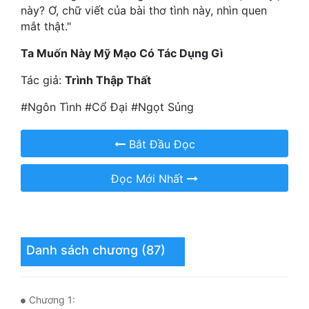
này? Ơ, chữ viết của bài thơ tình này, nhìn quen
Quân Sự
mắt thật."
Sảng Văn
Ta Muốn Này Mỹ Mạo Có Tác Dụng Gì
Sắc
Tác giả:
Trình Thập Thất
Sủng
#Ngôn Tình #Cổ Đại #Ngọt Sủng
Thanh Xuân
Bắt Đầu Đọc
Tiên Hiệp
Đọc Mới Nhất
Tiểu Thuyết
Trinh Thám
Triều Đấu
Danh sách chương (87)
Trùng Sinh
Trọng Sinh
Chương 1: