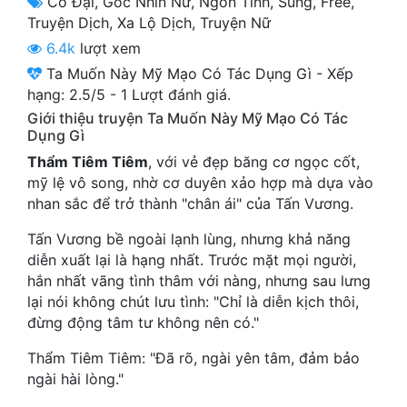
Cổ Đại
,
Góc Nhìn Nữ
,
Ngôn Tình
,
Sủng
,
Free
,
Cổ Đại
Truyện Dịch
,
Xa Lộ Dịch
,
Truyện Nữ
6.4k
lượt xem
Du Hí
Ta Muốn Này Mỹ Mạo Có Tác Dụng Gì
-
Xếp
Dã Sử
hạng:
2.5
/
5
-
1
Lượt đánh giá.
Giới thiệu truyện Ta Muốn Này Mỹ Mạo Có Tác
Dị Giới
Dụng Gì
Dị Năng
Thẩm Tiêm Tiêm
, với vẻ đẹp băng cơ ngọc cốt,
mỹ lệ vô song, nhờ cơ duyên xảo hợp mà dựa vào
Gia Đấu
nhan sắc để trở thành "chân ái" của Tấn Vương.
Góc Nhìn Nam
Tấn Vương bề ngoài lạnh lùng, nhưng khả năng
diễn xuất lại là hạng nhất. Trước mặt mọi người,
Góc Nhìn Nữ
hắn nhất vãng tình thâm với nàng, nhưng sau lưng
lại nói không chút lưu tình: "Chỉ là diễn kịch thôi,
Huyền Huyễn
đừng động tâm tư không nên có."
Huyền Nghi
Thẩm Tiêm Tiêm: "Đã rõ, ngài yên tâm, đảm bảo
Huyền Ảo
ngài hài lòng."