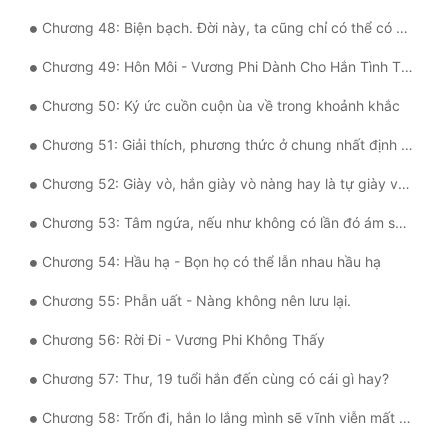
Chương 48: Biện bạch. Đời này, ta cũng chỉ có thể có nàng.
Chương 49: Hôn Môi - Vương Phi Dành Cho Hắn Tình Thắm Thiết
Chương 50: Ký ức cuồn cuộn ùa về trong khoảnh khắc
Chương 51: Giải thích, phương thức ở chung nhất định phải thay đổi
Chương 52: Giày vò, hắn giày vò nàng hay là tự giày vò mình?
Chương 53: Tâm ngứa, nếu như không có lần đó ám sát thì tốt biết mấy!
Chương 54: Hầu hạ - Bọn họ có thể lẫn nhau hầu hạ
Chương 55: Phẫn uất - Nàng không nên lưu lại.
Chương 56: Rời Đi - Vương Phi Không Thấy
Chương 57: Thư, 19 tuổi hắn đến cùng có cái gì hay?
Chương 58: Trốn đi, hắn lo lắng mình sẽ vĩnh viễn mất nàng.