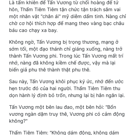
Hài Hước
Là tấm khiên để Tấn Vương từ chối hoàng đế tứ
hôn, Thẩm Tiêm Tiêm tận chức tận trách sắm vai
Hệ Thống
một nhân vật "chân ái" mỹ diễm dấm tinh. Nàng chỉ
chờ cơ hội thích hợp để mang theo vàng bạc châu
Học Đường
báu cao chạy xa bay.
Khoa Huyễn
Không ngờ, Tấn Vương bị trọng thương, mạng ở
sớm tối, một đạo thánh chỉ giáng xuống, nàng trở
Khoa Huyễn Không Gian
thành Tấn Vương phi. Trong lúc Tấn Vương mất trí
Kinh Dị
nhớ, nàng đã không kiềm chế được, vậy mà lại
biến giả phu thê thành thật phu thê.
Kiếm Hiệp
Sau này, Tấn Vương khôi phục ký ức, nhớ đến ước
Kỳ Huyễn
hẹn trước đó của hai người. Thẩm Tiêm Tiêm thu
dọn hành lý định bỏ trốn, nhưng lại bị hắn ngăn lại.
Kỳ Ảo
Tấn Vương một bên lau đao, một bên hỏi: "Bổn
Linh Dị
vương ngàn dặm truy thê, Vương phi có cảm động
không?"
Làm Giàu
Thẩm Tiêm Tiêm: "Không dám động, không dám
Lịch Sử