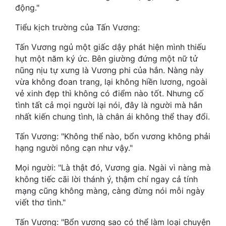
động."
Mưu Mô
Tiểu kịch trường của Tấn Vương:
Mạt Thế
Tấn Vương ngủ một giấc dậy phát hiện mình thiếu
hụt một năm ký ức. Bên giường đứng một nữ tử
Mỹ Thực
nũng nịu tự xưng là Vương phi của hắn. Nàng này
Ngôn Tình
vừa không đoan trang, lại không hiền lương, ngoài
vẻ xinh đẹp thì không có điểm nào tốt. Nhưng cố
Ngược
tình tất cả mọi người lại nói, đây là người mà hắn
nhất kiến chung tình, là chân ái không thể thay đổi.
Nữ Cường
Tấn Vương: "Không thể nào, bổn vương không phải
Nữ Phụ
hạng người nông cạn như vậy."
Phong Thủy - Tâm Linh
Mọi người: "Là thật đó, Vương gia. Ngài vì nàng mà
không tiếc cãi lời thánh ý, thậm chí ngay cả tính
Phương Tây
mạng cũng không màng, càng đừng nói mỗi ngày
Phản Phái
viết thơ tình."
Quan Trường
Tấn Vương: "Bổn vương sao có thể làm loại chuyện