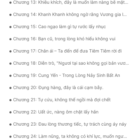
Chương 13: Khiêu khích, đây là muốn làm nàng bẽ mặt trước mặt mọi người sao?
Đô Thị
Chương 14: Khanh Khanh không ngờ rằng Vương gia lại có chiêu này.
Đông Phương
Chương 15: Cao ngạo làm gì tự rước lấy nhục
Đông Phương Huyền Huyễn
Chương 16: Bạn cũ, trong lòng khó hiểu không vui
Đồng Nhân
Chương 17: Chân ái – Ta đến để đưa Tiêm Tiêm rời đi
Chương 18: Diễn trò, "Ngươi tại sao không gọi bản vương hảo ca ca?"
Cẩu Đạo Trường Sinh
Chương 19: Cung Yến - Trong Lòng Nảy Sinh Bất An
Ngự Thú
Chương 20: Đụng hàng, đây là cái cạm bẫy.
Truyện Nam
Chương 21: Tự cứu, không thể ngồi mà đợi chết
Truyện Nữ
Chương 22: Uất ức, nàng ôm chặt lấy hắn
Vô Địch Lưu
Chương 23: Đau lòng thương tiếc, tự trách cùng áy náy
Xây Dựng Thế Lực
Chương 24: Làm nũng, ta không có khí lực, muốn ngươi uy ta uống
Đam Mỹ