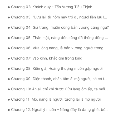
Tu Chân
Chương 02: Khách quý - Tấn Vương Tiêu Thịnh
Tu Tiên
Chương 03: "Lưu lại, từ hôm nay trở đi, ngươi liền lưu lại bên cạnh bản vương."
Tội Phạm
Chương 04: Giả trang, muốn cùng bản vương cùng ngủ?
Vô Địch
Chương 05: Thân mật, nàng đến cùng đã thông đồng Thượng Tấn Vương như thế nào?
Chương 06: Vừa lòng nàng, là bản vương người trong lòng
Võ Hiệp
Chương 07: Vào kinh, khắc ghi trong lòng
Võng Du
Chương 08: Kiến giá, Hoàng thượng muốn gặp ngươi
Xuyên Không
Chương 09: Diện thánh, chân tâm ái mộ người, há có thể chịu ủy khuất?
Xuyên Nhanh
Chương 10: Ân ái, chỉ khi được Cửu lang ôm ấp, ta mới có thể bước đi chăng?
Xuyên Sách
Chương 11: Mợ, nàng là ngươi, tương lai là mợ ngươi
Xuyên Thư
Chương 12: Ngoài ý muốn – Nàng đây là đang ghét bỏ hắn?
Điền Văn