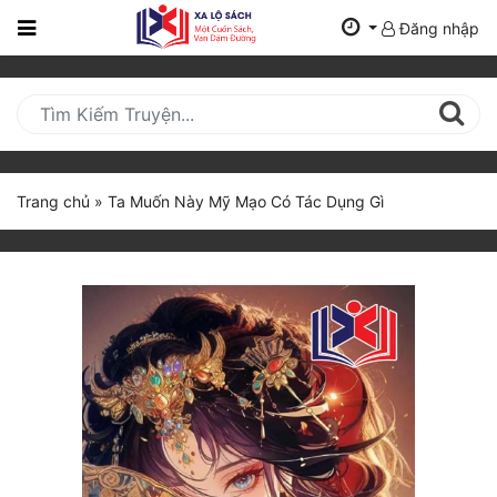
Đăng nhập
Trang
Chủ
Mới
Cập
Nhật
Trang chủ
»
Ta Muốn Này Mỹ Mạo Có Tác Dụng Gì
(current)
BXH
Thể Loại
Tất Cả
Truyện Mới Ra
Hoàn Thành