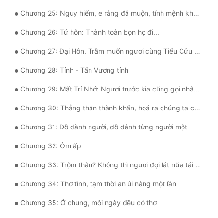
Chương 25: Nguy hiểm, e rằng đã muộn, tính mệnh khó bảo toàn.
Đẹp
Chương 26: Tứ hôn: Thành toàn bọn họ đi...
Đẹp Hiệp
Chương 27: Đại Hôn. Trẫm muốn ngươi cùng Tiểu Cửu chọn ngày thành hôn.
Tính Cách Nhân Vật :
Chương 28: Tỉnh - Tấn Vương tỉnh
Cơ Trí
Chương 29: Mất Trí Nhớ: Ngươi trước kia cũng gọi nhân gia Khanh Khanh!
Sát Phạt Quyết Đoán
Chương 30: Thẳng thắn thành khẩn, hoá ra chúng ta chỉ là giả dối
Vô Sỉ
Chương 31: Dỗ dành người, dỗ dành từng người một
Điềm Đạm
Chương 32: Ôm ấp
Chương 33: Trộm thân? Không thì ngươi đợi lát nữa tái thân một lần nữa?
Chương 34: Thơ tình, tạm thời an ủi nàng một lần
Chương 35: Ở chung, mỗi ngày đều có thơ