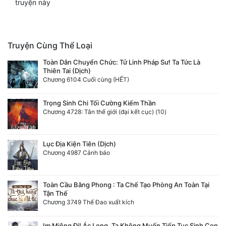
truyện này
Truyện Cùng Thể Loại
Toàn Dân Chuyển Chức: Tử Linh Pháp Sư! Ta Tức Là
Thiên Tai (Dịch)
Chương 6104 Cuối cùng (HẾT)
Trọng Sinh Chi Tối Cường Kiếm Thần
Chương 4728: Tân thế giới (đại kết cục) (10)
Lục Địa Kiện Tiên (Dịch)
Chương 4987 Cảnh báo
Toàn Cầu Băng Phong : Ta Chế Tạo Phòng An Toàn Tại
Tận Thế
Chương 3749 Thế Đao xuất kích
Im Miệng Đi! Ác Long, Ta Không Muốn Tiếp Tục Sinh Con