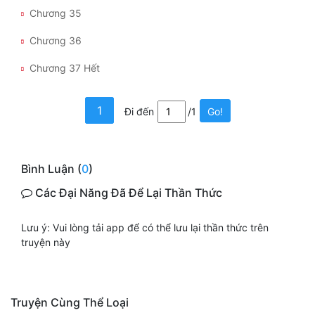
Đô Thị
Chương 35
Đông Phương
Chương 36
Đông Phương Huyền Huyễn
Chương 37 Hết
Đồng Nhân
1
Đi đến
/1
Go!
Cẩu Đạo Trường Sinh
Bình Luận (
0
)
Ngự Thú
Các Đại Năng Đã Để Lại Thần Thức
Truyện Nam
Lưu ý: Vui lòng tải app để có thể lưu lại thần thức trên
Truyện Nữ
truyện này
Vô Địch Lưu
Xây Dựng Thế Lực
Truyện Cùng Thể Loại
Đam Mỹ