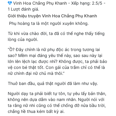
Vinh Hoa Chẳng Phụ Khanh
-
Xếp hạng:
2.5
/
5
-
Cổ Đại
1
Lượt đánh giá.
Du Hí
Giới thiệu truyện Vinh Hoa Chẳng Phụ Khanh
Phụ hoàng ta là một người xuyên không.
Dã Sử
Từ khi vừa chào đời, ta đã có thể nghe thấy tiếng
Dị Giới
lòng của người.
Dị Năng
“Ồ? Đây chính là nữ phụ độc ác trong tương lai
sao? Mềm mại đáng yêu thế này, sao sau này lại
Gia Đấu
lớn lên lệch lạc được nhỉ? Không được, ta phải bảo
Góc Nhìn Nam
vệ con bé thật tốt. Con gái của trẫm chỉ có thể là
nữ chính đại nữ chủ mà thôi.”
Góc Nhìn Nữ
Thuở ban đầu, quả thật người đã làm như vậy.
Huyền Huyễn
Người dạy ta phải biết tự tôn, tự yêu lấy bản thân,
Huyền Nghi
không nên dựa dẫm vào nam nhân. Người nói với
ta rằng nữ nhi cũng có thể chống đỡ nửa bầu trời,
Huyền Ảo
chẳng hề thua kém bất kỳ ai.