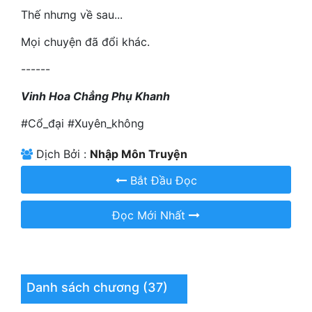
Hài Hước
Thế nhưng về sau...
Hệ Thống
Mọi chuyện đã đổi khác.
Học Đường
------
Khoa Huyễn
Vinh Hoa Chẳng Phụ Khanh
Khoa Huyễn Không Gian
#Cổ_đại #Xuyên_không
Kinh Dị
Dịch Bởi :
Nhập Môn Truyện
Kiếm Hiệp
Bắt Đầu Đọc
Kỳ Huyễn
Đọc Mới Nhất
Kỳ Ảo
Linh Dị
Làm Giàu
Danh sách chương (37)
Lịch Sử