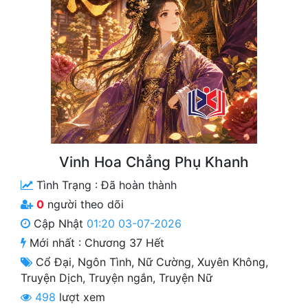
Free
Hậu Cung
Truyện Convert
Truyện Dịch
Truyện Nhập Môn
Truyện ngắn
Vinh Hoa Chẳng Phụ Khanh
Tình Trạng :
Đã hoàn thành
Xa Lộ Dịch
0
người theo dõi
Cập Nhật
01:20 03-07-2026
Cung Đấu
Mới nhất :
Chương 37 Hết
Cổ Đại
,
Ngôn Tình
,
Nữ Cường
,
Xuyên Không
,
Cạnh Kỹ
Truyện Dịch
,
Truyện ngắn
,
Truyện Nữ
Cổ Tiên Hiệp
498
lượt xem