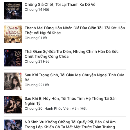
Chồng Giả Chết, Tôi Lại Thành Kẻ Đổ Vỏ
Chương 14 Hết
Đẹp
Đẹp Hiệp
Thanh Mai Dùng Hôn Nhân Giả Đùa Giỡn Tôi, Tôi Kết Hôn
Thật Với Người Khác
Chương 9 Hết
Tính Cách Nhân Vật :
Cơ Trí
Thái Giám Sợ Đứa Trẻ Điên, Nhưng Chính Hắn Đã Bức
Chết Trưởng Công Chúa
Chương 21 Hết
Sát Phạt Quyết Đoán
Vô Sỉ
Sau Khi Trọng Sinh, Tôi Giấu Mẹ Chuyện Ngoại Tình Của
Bà
Điềm Đạm
Chương 22 Hết
Sau Khi Bị Hủy Hôn, Tôi Thức Tỉnh Hệ Thống Tài Sản
Nghìn Tỷ
Chương 20: Hạnh Phúc Viên Mãn (Hết)
Nữ Sinh Vu Khống Chồng Tôi Quấy Rối, Bản Ghi Âm
Trong Lớp Khiến Cô Ta Mất Mặt Trước Toàn Trường