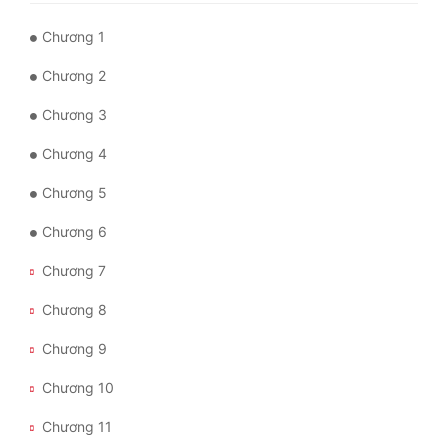
Chương 1
Mưu Mô
Chương 2
Mạt Thế
Chương 3
Mỹ Thực
Chương 4
Ngôn Tình
Chương 5
Ngược
Chương 6
Nữ Cường
Chương 7
Nữ Phụ
Chương 8
Phong Thủy - Tâm Linh
Chương 9
Phương Tây
Chương 10
Phản Phái
Chương 11
Quan Trường