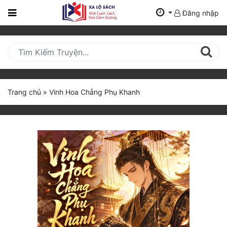
Đăng nhập
Trang
Chủ
Mới
Cập
Nhật
Trang chủ
»
Vinh Hoa Chẳng Phụ Khanh
(current)
BXH
Thể Loại
Tất Cả
Truyện Mới Ra
Hoàn Thành