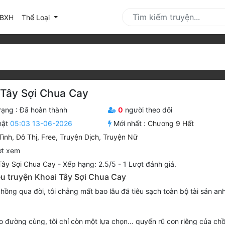
urrent)
BXH
Thể Loại
 Tây Sợi Chua Cay
rạng :
Đã hoàn thành
0
người theo dõi
hật
05:03 13-06-2026
Mới nhất :
Chương 9 Hết
Tình
,
Đô Thị
,
Free
,
Truyện Dịch
,
Truyện Nữ
ợt xem
Tây Sợi Chua Cay
-
Xếp hạng:
2.5
/
5
-
1
Lượt đánh giá.
ệu truyện Khoai Tây Sợi Chua Cay
hồng qua đời, tôi chẳng mất bao lâu đã tiêu sạch toàn bộ tài sản an
o đường cùng, tôi chỉ còn một lựa chọn... quyến rũ con riêng của ch