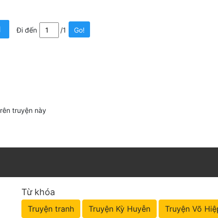
1
Đi đến
/1
Go!
trên truyện này
Từ khóa
Truyện tranh
Truyện Kỳ Huyễn
Truyện Võ Hiệ