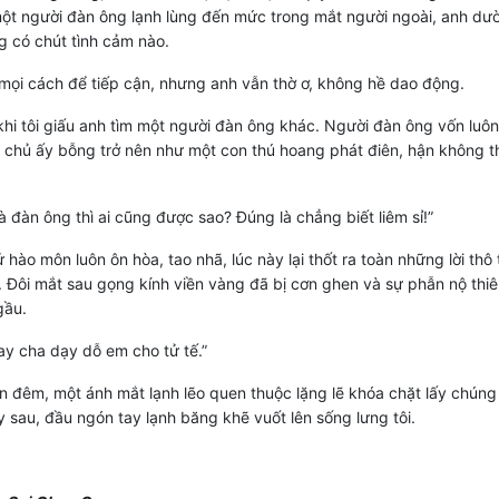
ột người đàn ông lạnh lùng đến mức trong mắt người ngoài, anh dư
 có chút tình cảm nào.
mọi cách để tiếp cận, nhưng anh vẫn thờ ơ, không hề dao động.
hi tôi giấu anh tìm một người đàn ông khác. Người đàn ông vốn luôn
ự chủ ấy bỗng trở nên như một con thú hoang phát điên, hận không t
là đàn ông thì ai cũng được sao? Đúng là chẳng biết liêm sỉ!”
ử hào môn luôn ôn hòa, tao nhã, lúc này lại thốt ra toàn những lời thô 
 Đôi mắt sau gọng kính viền vàng đã bị cơn ghen và sự phẫn nộ thiê
gầu.
hay cha dạy dỗ em cho tử tế.”
 đêm, một ánh mắt lạnh lẽo quen thuộc lặng lẽ khóa chặt lấy chúng 
 sau, đầu ngón tay lạnh băng khẽ vuốt lên sống lưng tôi.