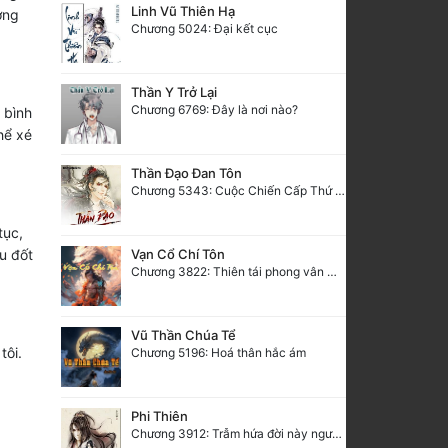
Linh Vũ Thiên Hạ
ờng
Chương 5024: Đại kết cục
Thần Y Trở Lại
Chương 6769: Đây là nơi nào?
 bình
hể xé
Thần Đạo Đan Tôn
Chương 5343: Cuộc Chiến Cấp Thứ Nhất
tục,
u đốt
Vạn Cổ Chí Tôn
Chương 3822: Thiên tái phong vân một tiếng cười
Vũ Thần Chúa Tể
tôi.
Chương 5196: Hoá thân hắc ám
Phi Thiên
Chương 3912: Trẫm hứa đời này ngươi vừa lòng thỏa ý (1)