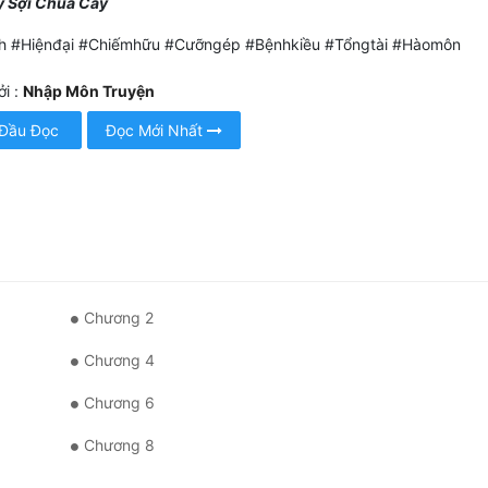
y Sợi Chua Cay
h #Hiệnđại #Chiếmhữu #Cưỡngép #Bệnhkiều #Tổngtài #Hàomôn
i :
Nhập Môn Truyện
 Đầu Đọc
Đọc Mới Nhất
Chương 2
Chương 4
Chương 6
Chương 8