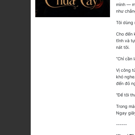
mình — m
như chẳng
Tôi dùng 
Cho đến k
tĩnh và t
nát tôi.
“Chỉ cần 
Vị công t
khó nghe.
đến đỏ n
“Để tôi t
Trong màn
Ngay giây
------