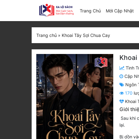
(c
Trang Chủ
Mới Cập Nhật
Trang chủ
»
Khoai Tây Sợi Chua Cay
Khoai
Tình T
Cập N
Ngôn 
170
lư
Khoai 
Giới thi
Sau khi c
lại.
Bị dồn và