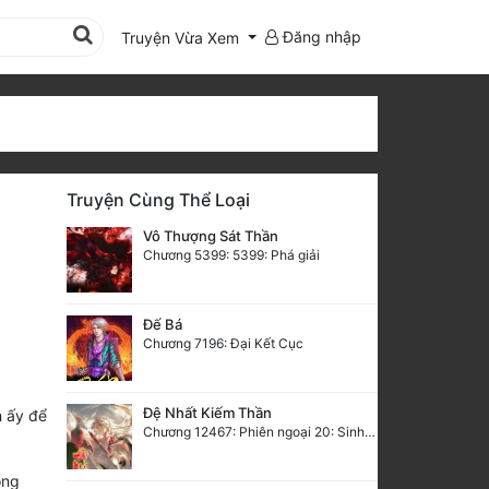
Đăng nhập
Truyện Vừa Xem
Truyện Cùng Thể Loại
Vô Thượng Sát Thần
Chương 5399: 5399: Phá giải
Đế Bá
Chương 7196: Đại Kết Cục
Đệ Nhất Kiếm Thần
h ấy để
Chương 12467: Phiên ngoại 20: Sinh nhật vui vẻ - Hoàn
ồng