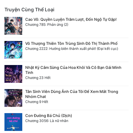
Đô Thị
Truyện Cùng Thể Loại
Đông Phương
Cao Võ: Quyền Luyện Trăm Lượt, Đốn Ngộ Tự Gặp!
Chương 785: Phản ứng (2)
Đông Phương Huyền Huyễn
Đồng Nhân
Vô Thượng Thiên Tôn Trùng Sinh Đô Thị Thành Phố
Chương 2222: Hướng biên thành xuất phát! (Đại kết cục)
Cẩu Đạo Trường Sinh
Nhật Ký Cắm Sừng Của Hoa Khôi Và Cô Bạn Gái Minh
Tinh
Ngự Thú
Chương 23 Hết
Truyện Nam
Tân Sinh Viên Dùng Ảnh Của Tôi Để Xem Mắt Trong
Nhóm Chat
Truyện Nữ
Chương 9 Hết
Vô Địch Lưu
Con Đường Bá Chủ (Dịch)
Chương 3056: Là nữ nhân
Xây Dựng Thế Lực
Đam Mỹ