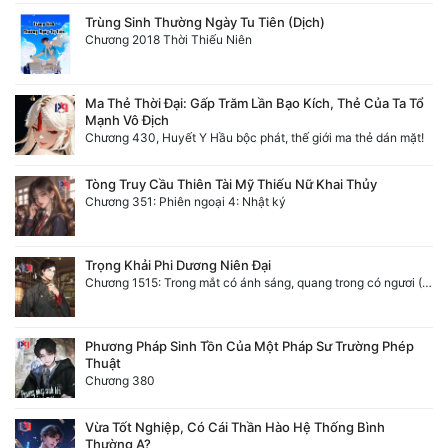
Trùng Sinh Thường Ngày Tu Tiên (Dịch)
Đẹp
Chương 2018 Thời Thiếu Niên
Đẹp Hiệp
Ma Thẻ Thời Đại: Gấp Trăm Lần Bạo Kích, Thẻ Của Ta Tổ
Mạnh Vô Địch
Tính Cách Nhân Vật :
Chương 430, Huyết Y Hầu bộc phát, thế giới ma thẻ dán mặt!
Cơ Trí
Tòng Truy Cầu Thiên Tài Mỹ Thiếu Nữ Khai Thủy
Chương 351: Phiên ngoại 4: Nhật ký
Sát Phạt Quyết Đoán
Vô Sỉ
Trọng Khải Phi Dương Niên Đại
Chương 1515: Trong mắt có ánh sáng, quang trong có ngươi (Đại kết cục)
Điềm Đạm
Phương Pháp Sinh Tồn Của Một Pháp Sư Trường Phép
Thuật
Chương 380
Vừa Tốt Nghiệp, Có Cái Thần Hào Hệ Thống Bình
Thường A?