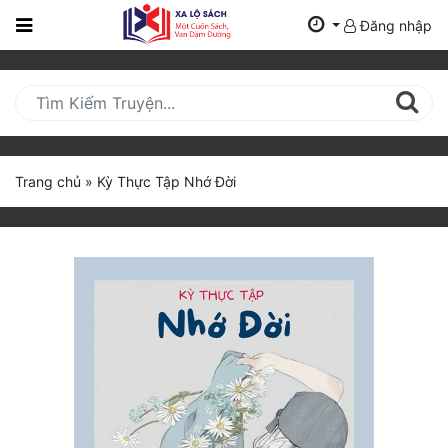
Đăng nhập
Trang
Chủ
Mới
Cập
Nhật
Trang chủ
»
Kỳ Thực Tập Nhớ Đời
(current)
BXH
Thể Loại
Tất Cả
Truyện Mới Ra
Hoàn Thành