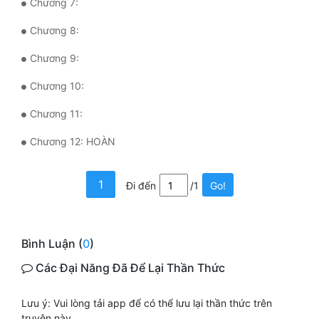
Chương 7:
Quân Sự
Chương 8:
Sảng Văn
Chương 9:
Sắc
Chương 10:
Sủng
Chương 11:
Thanh Xuân
Chương 12: HOÀN
Tiên Hiệp
1
Đi đến
/1
Go!
Tiểu Thuyết
Trinh Thám
Bình Luận (
0
)
Triều Đấu
Các Đại Năng Đã Để Lại Thần Thức
Trùng Sinh
Lưu ý: Vui lòng tải app để có thể lưu lại thần thức trên
Trọng Sinh
truyện này