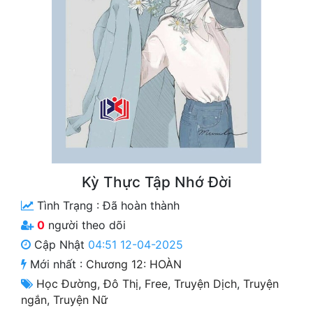
Free
Hậu Cung
Truyện Convert
Truyện Dịch
Truyện Nhập Môn
Truyện ngắn
Kỳ Thực Tập Nhớ Đời
Xa Lộ Dịch
Tình Trạng :
Đã hoàn thành
0
người theo dõi
Cung Đấu
Cập Nhật
04:51 12-04-2025
Mới nhất :
Chương 12: HOÀN
Cạnh Kỹ
Học Đường
,
Đô Thị
,
Free
,
Truyện Dịch
,
Truyện
Cổ Tiên Hiệp
ngắn
,
Truyện Nữ