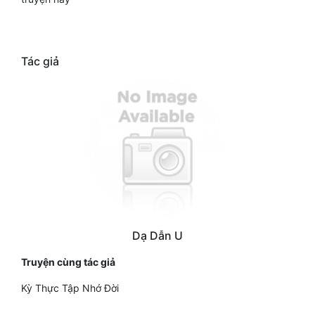
Tu Chân
Tu Tiên
Tác giả
Tội Phạm
Vô Địch
Võ Hiệp
Võng Du
Xuyên Không
Xuyên Nhanh
Dạ Dẫn U
Xuyên Sách
Truyện cùng tác giả
Xuyên Thư
Kỳ Thực Tập Nhớ Đời
Điền Văn