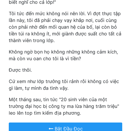
biết nghĩ cho cả lớp!"
Hài Hước
Tôi tức đến mức không nói nên lời. Vì đợt thực tập
Hệ Thống
lần này, tôi đã phải chạy vạy khắp nơi, cuối cùng
Học Đường
còn phải nhờ đến mối quan hệ của bố, lại còn bỏ
tiền túi ra không ít, mới giành được suất cho tất cả
Khoa Huyễn
thành viên trong lớp.
Khoa Huyễn Không Gian
Không ngờ bọn họ không những không cảm kích,
mà còn vu oan cho tôi là vì tiền?
Kinh Dị
Được thôi.
Kiếm Hiệp
Cứ xem như lớp trưởng tôi rảnh rỗi không có việc
Kỳ Huyễn
gì làm, tự mình đa tình vậy.
Kỳ Ảo
Một tháng sau, tin tức "20 sinh viên của một
trường đại học bị công ty ma lừa hàng trăm triệu"
Linh Dị
leo lên top tìm kiếm địa phương.
Làm Giàu
Bắt Đầu Đọc
Lịch Sử