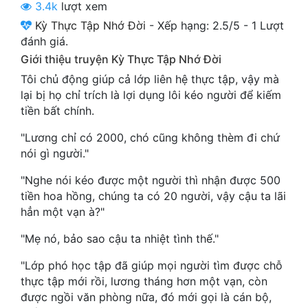
3.4k
lượt xem
Cổ Đại
Kỳ Thực Tập Nhớ Đời
-
Xếp hạng:
2.5
/
5
-
1
Lượt
Du Hí
đánh giá.
Giới thiệu truyện Kỳ Thực Tập Nhớ Đời
Dã Sử
Tôi chủ động giúp cả lớp liên hệ thực tập, vậy mà
Dị Giới
lại bị họ chỉ trích là lợi dụng lôi kéo người để kiếm
tiền bất chính.
Dị Năng
"Lương chỉ có 2000, chó cũng không thèm đi chứ
Gia Đấu
nói gì người."
Góc Nhìn Nam
"Nghe nói kéo được một người thì nhận được 500
tiền hoa hồng, chúng ta có 20 người, vậy cậu ta lãi
Góc Nhìn Nữ
hẳn một vạn à?"
Huyền Huyễn
"Mẹ nó, bảo sao cậu ta nhiệt tình thế."
Huyền Nghi
"Lớp phó học tập đã giúp mọi người tìm được chỗ
thực tập mới rồi, lương tháng hơn một vạn, còn
Huyền Ảo
được ngồi văn phòng nữa, đó mới gọi là cán bộ,