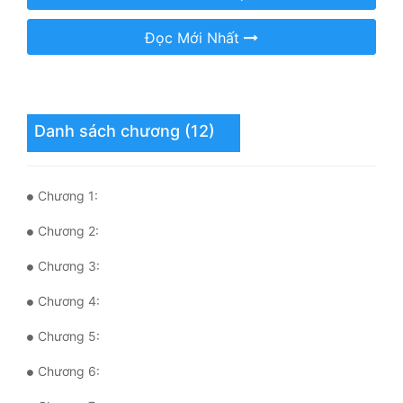
Mưu Mô
Đọc Mới Nhất
Mạt Thế
Mỹ Thực
Danh sách chương (12)
Ngôn Tình
Ngược
Chương 1:
Nữ Cường
Chương 2:
Nữ Phụ
Chương 3:
Phong Thủy - Tâm Linh
Chương 4:
Phương Tây
Chương 5:
Phản Phái
Chương 6:
Quan Trường