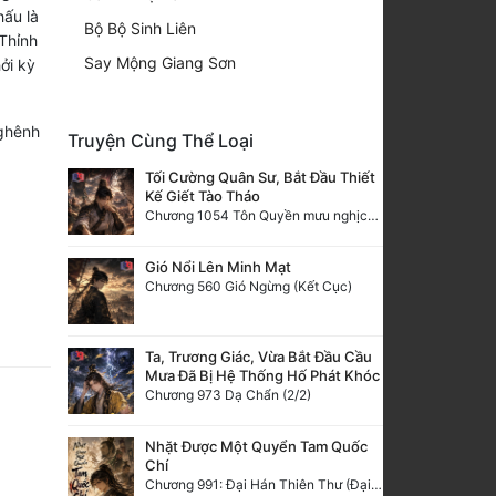
hấu là
Bộ Bộ Sinh Liên
 Thỉnh
Say Mộng Giang Sơn
ởi kỳ
ghênh
Truyện Cùng Thể Loại
Tối Cường Quân Sư, Bắt Đầu Thiết
Kế Giết Tào Tháo
Chương 1054 Tôn Quyền mưu nghịch, bí văn kinh thiên (2/2)
Gió Nổi Lên Minh Mạt
Chương 560 Gió Ngừng (Kết Cục)
Ta, Trương Giác, Vừa Bắt Đầu Cầu
Mưa Đã Bị Hệ Thống Hố Phát Khóc
Chương 973 Dạ Chẩn (2/2)
Nhặt Được Một Quyển Tam Quốc
Chí
Chương 991: Đại Hán Thiên Thư (Đại Kết Cục)