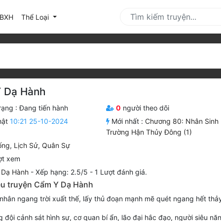
urrent)
BXH
Thể Loại
 Dạ Hành
rạng :
Đang tiến hành
0
người theo dõi
hật
10:21 25-10-2024
Mới nhất :
Chương 80: Nhân Sinh
Trường Hận Thủy Đông (1)
ống
,
Lịch Sử
,
Quân Sự
ợt xem
 Dạ Hành
-
Xếp hạng:
2.5
/
5
-
1
Lượt đánh giá.
iệu truyện Cẩm Y Dạ Hành
hân ngang trời xuất thế, lấy thủ đoạn mạnh mẽ quét ngang hết thảy
g đội cảnh sát hình sự, cơ quan bí ẩn, lão đại hắc đạo, người siêu nă