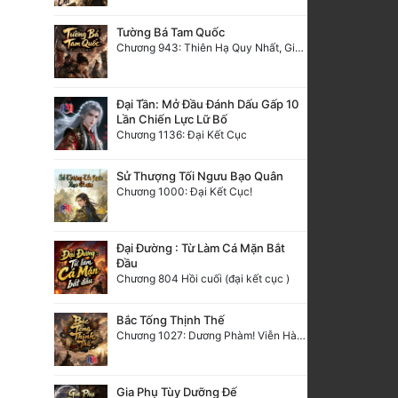
Tường Bá Tam Quốc
Chương 943: Thiên Hạ Quy Nhất, Giấc Mộng Nam Kha [HẾT]
Đại Tần: Mở Đầu Đánh Dấu Gấp 10
Lần Chiến Lực Lữ Bố
Chương 1136: Đại Kết Cục
Sử Thượng Tối Ngưu Bạo Quân
Chương 1000: Đại Kết Cục!
Đại Đường : Từ Làm Cá Mặn Bắt
Đầu
Chương 804 Hồi cuối (đại kết cục )
Bắc Tống Thịnh Thế
Chương 1027: Dương Phàm! Viễn Hàng!
Gia Phụ Tùy Dưỡng Đế