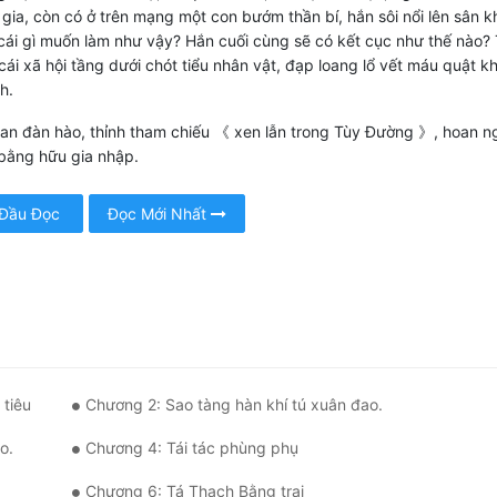
gia, còn có ở trên mạng một con bướm thần bí, hắn sôi nổi lên sân k
ì cái gì muốn làm như vậy? Hắn cuối cùng sẽ có kết cục như thế nào?
ái xã hội tầng dưới chót tiểu nhân vật, đạp loang lổ vết máu quật kh
nh.
an đàn hào, thỉnh tham chiếu 《 xen lẫn trong Tùy Đường 》, hoan n
bằng hữu gia nhập.
 Đầu Đọc
Đọc Mới Nhất
 tiêu
Chương 2: Sao tàng hàn khí tú xuân đao.
o.
Chương 4: Tái tác phùng phụ
Chương 6: Tá Thạch Bằng trại