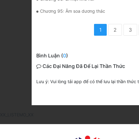
Chương 95: Âm soa dương thác
1
2
3
Bình Luận (
0
)
Các Đại Năng Đã Để Lại Thần Thức
Lưu ý: Vui lòng tải app để có thể lưu lại thần thức 
XX_LISTEMO_XX