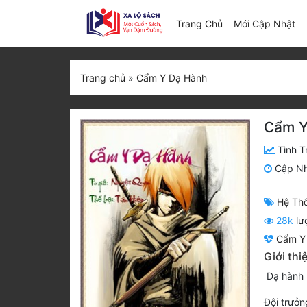
(c
Trang Chủ
Mới Cập Nhật
Trang chủ
»
Cẩm Y Dạ Hành
Cẩm Y
Tình T
Cập N
Hệ Th
28k
lư
Cẩm Y
Giới th
Dạ hành n
Đội trưởn