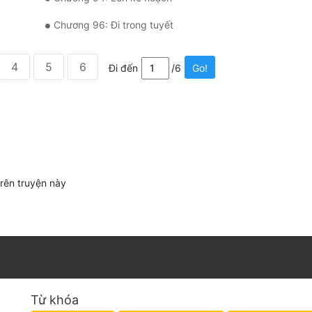
Chương 96: Đi trong tuyết
4
5
6
Đi đến
/6
Go!
trên truyện này
Từ khóa