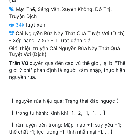
(14)
Cổ Đại
Mạt Thế
,
Sảng Văn
,
Xuyên Không
,
Đô Thị
,
Truyện Dịch
Du Hí
34k
lượt xem
Dã Sử
Cái Nguyền Rủa Này Thật Quá Tuyệt Vời (Dịch)
-
Xếp hạng:
2.5
/
5
-
1
Lượt đánh giá.
Dị Giới
Giới thiệu truyện Cái Nguyền Rủa Này Thật Quá
Dị Năng
Tuyệt Vời (Dịch)
Trần Vũ
xuyên qua đến cao vũ thế giới, lại bị "Thế
Gia Đấu
giới ý chí" phán định là người xâm nhập, thực hiện
nguyền rủa.
Góc Nhìn Nam
Góc Nhìn Nữ
【 nguyền rủa hiệu quả: Trạng thái đảo ngược 】
Huyền Huyễn
【 trong tu hành: Kình khí -1, -2, -1, -1. . . 】
Huyền Nghi
【 rèn luyện bên trong: Mập mạp +1; suy yếu +1;
Huyền Ảo
thể chất -1; lực lượng -1; tính nhẫn nại -1. . . 】