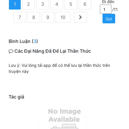
Đi đến
1
2
3
4
5
6
/11
7
8
9
10
Go!
Bình Luận (
3
)
Các Đại Năng Đã Để Lại Thần Thức
Lưu ý: Vui lòng tải app để có thể lưu lại thần thức trên
truyện này
Tác giả