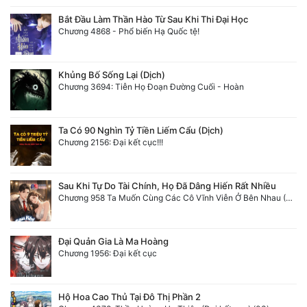
Bắt Đầu Làm Thần Hào Từ Sau Khi Thi Đại Học
Chương 4868 - Phổ biến Hạ Quốc tệ!
Khủng Bố Sống Lại (Dịch)
Chương 3694: Tiễn Họ Đoạn Đường Cuối - Hoàn
Ta Có 90 Nghìn Tỷ Tiền Liếm Cẩu (Dịch)
Chương 2156: Đại kết cục!!!
Sau Khi Tự Do Tài Chính, Họ Đã Dâng Hiến Rất Nhiều
Chương 958 Ta Muốn Cùng Các Cô Vĩnh Viễn Ở Bên Nhau (2) Hết
Đại Quản Gia Là Ma Hoàng
Chương 1956: Đại kết cục
Hộ Hoa Cao Thủ Tại Đô Thị Phần 2