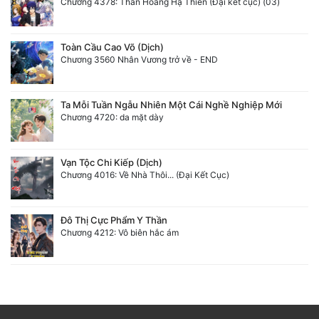
Chương 4378: Thần Hoàng Hạ Thiên (Đại kết cục) (03)
Toàn Cầu Cao Võ (Dịch)
Chương 3560 Nhân Vương trở về - END
Ta Mỗi Tuần Ngẫu Nhiên Một Cái Nghề Nghiệp Mới
Chương 4720: da mặt dày
Vạn Tộc Chi Kiếp (Dịch)
Chương 4016: Về Nhà Thôi... (Đại Kết Cục)
Đô Thị Cực Phẩm Y Thần
Chương 4212: Vô biên hắc ám