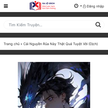
Đăng nhập
Trang
Chủ
Mới
Cập
Nhật
Trang chủ
»
Cái Nguyền Rủa Này Thật Quá Tuyệt Vời (Dịch)
(current)
BXH
Thể Loại
Tất Cả
Truyện Mới Ra
Hoàn Thành