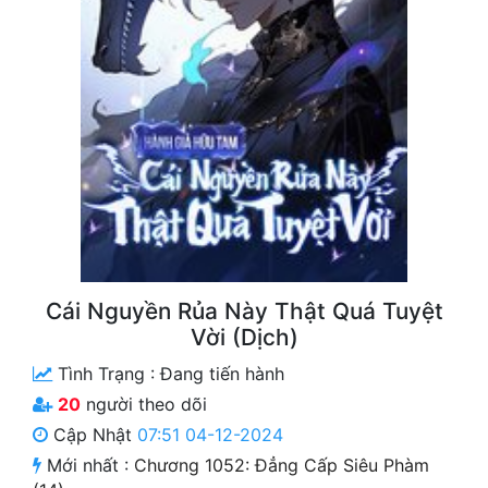
Free
Hậu Cung
Truyện Convert
Truyện Dịch
Truyện Nhập Môn
Truyện ngắn
Xa Lộ Dịch
Cái Nguyền Rủa Này Thật Quá Tuyệt
Vời (Dịch)
Tình Trạng :
Đang tiến hành
Cung Đấu
20
người theo dõi
Cạnh Kỹ
Cập Nhật
07:51 04-12-2024
Cổ Tiên Hiệp
Mới nhất :
Chương 1052: Đẳng Cấp Siêu Phàm