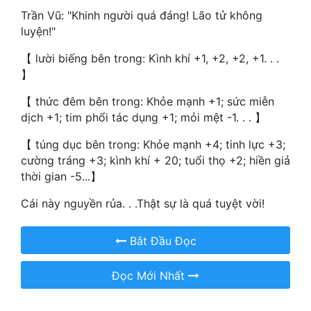
Hài Hước
Trần Vũ: "Khinh người quá đáng! Lão tử không
luyện!"
Hệ Thống
【 lười biếng bên trong: Kình khí +1, +2, +2, +1. . .
Học Đường
】
Khoa Huyễn
【 thức đêm bên trong: Khỏe mạnh +1; sức miễn
Khoa Huyễn Không Gian
dịch +1; tim phổi tác dụng +1; mỏi mệt -1. . . 】
Kinh Dị
【 túng dục bên trong: Khỏe mạnh +4; tinh lực +3;
cường tráng +3; kình khí + 20; tuổi thọ +2; hiền giả
Kiếm Hiệp
thời gian -5...】
Kỳ Huyễn
Cái này nguyền rủa. . .Thật sự là quá tuyệt vời!
Kỳ Ảo
Bắt Đầu Đọc
Linh Dị
Đọc Mới Nhất
Làm Giàu
Lịch Sử