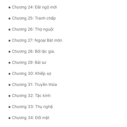
Tu Chân
Chương 24: Đãi ngộ mới
Tu Tiên
Chương 25: Tranh chấp
Chương 26: Thợ nguội
Tội Phạm
Chương 27: Ngoại Bát môn
Vô Địch
Chương 28: Bối lặc gia.
Võ Hiệp
Chương 29: Bái sư
Võng Du
Chương 30: Khiếp sợ
Xuyên Không
Chương 31: Truyền thừa
Xuyên Nhanh
Chương 32: Tặc kinh
Xuyên Sách
Chương 33: Thụ nghệ
Xuyên Thư
Chương 34: Đổi mặt
Điền Văn