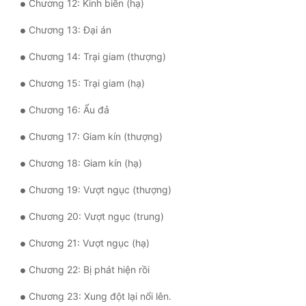
Chương 12: Kinh biến (hạ)
Quân Sự
Chương 13: Đại án
Sảng Văn
Chương 14: Trại giam (thượng)
Sắc
Chương 15: Trại giam (hạ)
Sủng
Chương 16: Ẩu đả
Thanh Xuân
Chương 17: Giam kín (thượng)
Tiên Hiệp
Chương 18: Giam kín (hạ)
Tiểu Thuyết
Chương 19: Vượt ngục (thượng)
Trinh Thám
Chương 20: Vượt ngục (trung)
Triều Đấu
Chương 21: Vượt ngục (hạ)
Trùng Sinh
Chương 22: Bị phát hiện rồi
Trọng Sinh
Chương 23: Xung đột lại nổi lên.