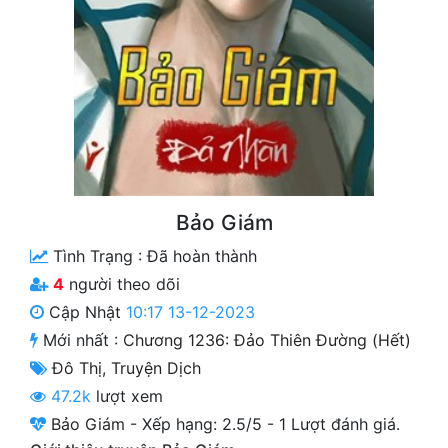
Free
Hậu Cung
Truyện Convert
Truyện Dịch
Truyện Nhập Môn
Bảo Giám
Truyện ngắn
Tình Trạng :
Đã hoàn thành
Xa Lộ Dịch
4
người theo dõi
Cập Nhật
10:17 13-12-2023
Mới nhất :
Chương 1236: Đảo Thiên Đường (Hết)
Cung Đấu
Đô Thị
,
Truyện Dịch
Cạnh Kỹ
47.2k
lượt xem
Bảo Giám
-
Xếp hạng:
2.5
/
5
-
1
Lượt đánh giá.
Cổ Tiên Hiệp