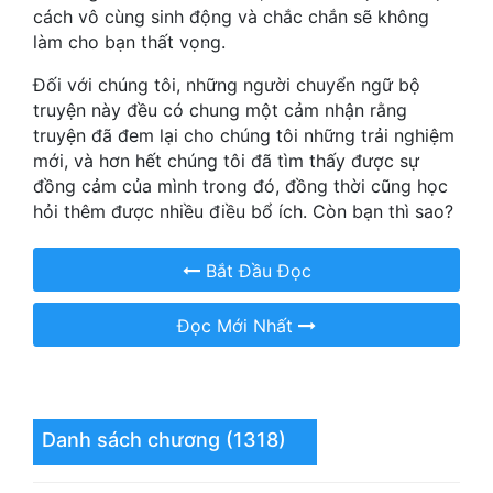
Hài Hước
cách vô cùng sinh động và chắc chắn sẽ không
làm cho bạn thất vọng.
Hệ Thống
Đối với chúng tôi, những người chuyển ngữ bộ
Học Đường
truyện này đều có chung một cảm nhận rằng
truyện đã đem lại cho chúng tôi những trải nghiệm
Khoa Huyễn
mới, và hơn hết chúng tôi đã tìm thấy được sự
Khoa Huyễn Không Gian
đồng cảm của mình trong đó, đồng thời cũng học
hỏi thêm được nhiều điều bổ ích. Còn bạn thì sao?
Kinh Dị
Bắt Đầu Đọc
Kiếm Hiệp
Kỳ Huyễn
Đọc Mới Nhất
Kỳ Ảo
Linh Dị
Danh sách chương (1318)
Làm Giàu
Lịch Sử