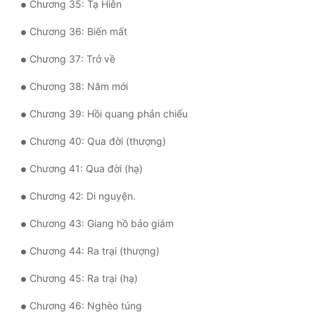
Chương 35: Tạ Hiên
Đô Thị
Chương 36: Biến mất
Đông Phương
Chương 37: Trở về
Đông Phương Huyền Huyễn
Chương 38: Năm mới
Đồng Nhân
Chương 39: Hồi quang phản chiếu
Chương 40: Qua đời (thượng)
Cẩu Đạo Trường Sinh
Chương 41: Qua đời (hạ)
Ngự Thú
Chương 42: Di nguyện.
Truyện Nam
Chương 43: Giang hồ bảo giám
Truyện Nữ
Chương 44: Ra trại (thượng)
Vô Địch Lưu
Chương 45: Ra trại (hạ)
Xây Dựng Thế Lực
Chương 46: Nghèo túng
Đam Mỹ