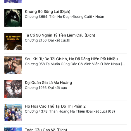
Khủng Bố Sống Lại (Dịch)
Chương 3694: Tiễn Họ Đoạn Đường Cuối - Hoàn
Ta Có 90 Nghìn Tỷ Tiền Liếm Cẩu (Dịch)
Chương 2156: Đại kết cục!!!
Sau Khi Tự Do Tài Chính, Họ Đã Dâng Hiến Rất Nhiều
Chương 958 Ta Muốn Cùng Các Cô Vĩnh Viễn Ở Bên Nhau (2) Hết
Đại Quản Gia Là Ma Hoàng
Chương 1956: Đại kết cục
Hộ Hoa Cao Thủ Tại Đô Thị Phần 2
Chương 4378: Thần Hoàng Hạ Thiên (Đại kết cục) (03)
Toàn Cầu Cao Võ (Dịch)