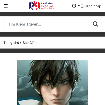
Đăng nhập
Trang
Chủ
Mới
Cập
Nhật
Trang chủ
»
Bảo Giám
(current)
BXH
Thể Loại
Tất Cả
Truyện Mới Ra
Hoàn Thành