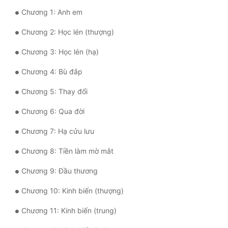
Chương 1: Anh em
Mưu Mô
Chương 2: Học lén (thượng)
Mạt Thế
Chương 3: Học lén (hạ)
Mỹ Thực
Chương 4: Bù đắp
Ngôn Tình
Chương 5: Thay đổi
Ngược
Chương 6: Qua đời
Nữ Cường
Chương 7: Hạ cửu lưu
Nữ Phụ
Chương 8: Tiền làm mờ mắt
Phong Thủy - Tâm Linh
Chương 9: Đầu thương
Phương Tây
Chương 10: Kinh biến (thượng)
Phản Phái
Chương 11: Kinh biến (trung)
Quan Trường