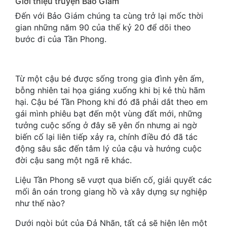
Giới thiệu truyện Bảo Giám
Cổ Đại
Đến với Bảo Giám chúng ta cùng trở lại mốc thời
gian những năm 90 của thế kỷ 20 để dõi theo
Du Hí
bước đi của Tần Phong.
Dã Sử
Dị Giới
Từ một cậu bé được sống trong gia đình yên ấm,
Dị Năng
bỗng nhiên tai họa giáng xuống khi bị kẻ thù hãm
hại. Cậu bé Tần Phong khi đó đã phải dắt theo em
Gia Đấu
gái mình phiêu bạt đến một vùng đất mới, những
tưởng cuộc sống ở đây sẽ yên ổn nhưng ai ngờ
Góc Nhìn Nam
biến cố lại liên tiếp xảy ra, chính điều đó đã tác
động sâu sắc đến tâm lý của cậu và hướng cuộc
Góc Nhìn Nữ
đời cậu sang một ngã rẽ khác.
Huyền Huyễn
Liệu Tần Phong sẽ vượt qua biến cố, giải quyết các
Huyền Nghi
mối ân oán trong giang hồ và xây dựng sự nghiệp
như thế nào?
Huyền Ảo
Dưới ngòi bút của Đả Nhãn, tất cả sẽ hiện lên một